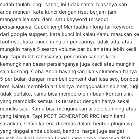
sudah taulah jeng!. sabar, ini tidak sama, biasanya kan
anda mencari kata kunci dengan riset berjam-jam
menganalisa satu demi satu keyword tersebut
persainganya. Capek jeng! Manfaatkan long tail keyword
dari google suggest. kata kunci ini kalau Kamu masukan ke
tool riset kata kunci mungkin pencarinya tidak ada, atau
mungkin hanya 5 search volume per bulan atau lebih kecil
lagi. tapi itulah rahasianya, pencarian sangat kecil
kemungkinan besar persainganya juga kecil atau mungkin
saja kosong. Coba Anda bayangkan jika volumenya hanya
5 per bulan dengan membeli content dari jasa seo, boncos
bro!. Kalau membikin artikelnya menggunakan spinner, rugi
tidak berlaku, kamu bisa memperoleh ribuan konten unik
yang membidik semua ltk tersebut dengan hanya sekali
menulis saja. Kamu bisa mengunakan article spinning atau
yang lainnya. Tapi POST GENERATOR PRO lebih kami
sarankan, selain karena dikemas dalam bentuk plugin wp
yang tinggal anda upload, bandrol harga juga sangat
murah.Aplikasi dengan fungsi yang sama harganya $50