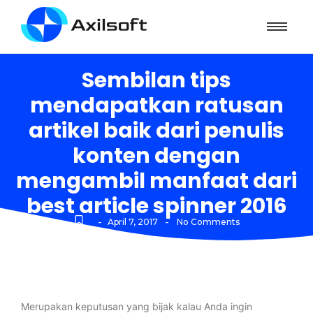
Sembilan tips
mendapatkan ratusan
artikel baik dari penulis
konten dengan
mengambil manfaat dari
best article spinner 2016
-
-
April 7, 2017
No Comments
Merupakan keputusan yang bijak kalau Anda ingin