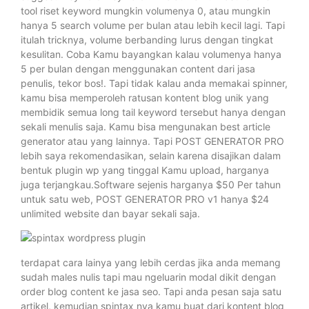
tool riset keyword mungkin volumenya 0, atau mungkin
hanya 5 search volume per bulan atau lebih kecil lagi. Tapi
itulah tricknya, volume berbanding lurus dengan tingkat
kesulitan. Coba Kamu bayangkan kalau volumenya hanya
5 per bulan dengan menggunakan content dari jasa
penulis, tekor bos!. Tapi tidak kalau anda memakai spinner,
kamu bisa memperoleh ratusan kontent blog unik yang
membidik semua long tail keyword tersebut hanya dengan
sekali menulis saja. Kamu bisa mengunakan best article
generator atau yang lainnya. Tapi POST GENERATOR PRO
lebih saya rekomendasikan, selain karena disajikan dalam
bentuk plugin wp yang tinggal Kamu upload, harganya
juga terjangkau.Software sejenis harganya $50 Per tahun
untuk satu web, POST GENERATOR PRO v1 hanya $24
unlimited website dan bayar sekali saja.
terdapat cara lainya yang lebih cerdas jika anda memang
sudah males nulis tapi mau ngeluarin modal dikit dengan
order blog content ke jasa seo. Tapi anda pesan saja satu
artikel, kemudian spintax nya kamu buat dari kontent blog