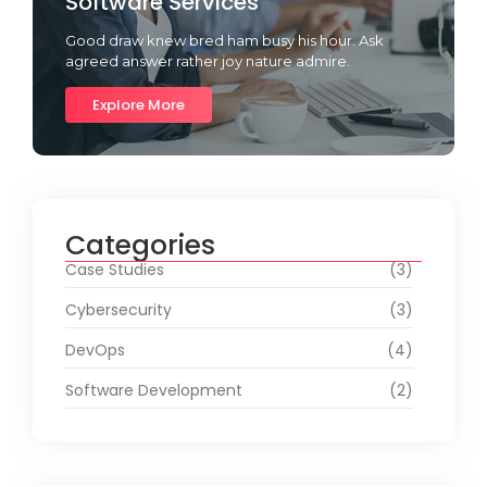
Software Services
Good draw knew bred ham busy his hour. Ask
agreed answer rather joy nature admire.
Explore More
Categories
Case Studies
(3)
Cybersecurity
(3)
DevOps
(4)
Software Development
(2)