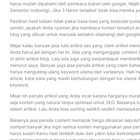
harus mudah dipahami oleh pembaca bukan oleh google. Wajib 
Semantic Indexing). Jika 3 faktor tersebut tidak bisa mereka penu
Pastikan hasil tulisan tidak pakai basa-basi yang berputar-puta
sendiri, apakah Anda nyaman jika membaca konten tersebut at
blog yang dibuat untuk manusia semakin disenangi oleh google
Wajar kalau banyak jasa tulis artikel seo yang claim artikel me
Anda harus jeli dengan hal ini. Ada yang menganggap content it
di akhir artikel blog. Lalu ada juga yang berpendapat memberika
menurut saya. Banyak juga jasa penulis artikel yang claim ba
hanya mengulang-ulang keyword utama dan variasinya. Hati-hat
article. kata-kata yang masih berhubungan dengan kw utama it
keyword.
Misal nih penulis artikel yang Anda incar karena harganya mur
saja konten yang natural tanpa optimasi untuk SEO. Biasanya tu
dalam artikel. Lalu Anda bisa sunting sedikit-sedikit memasuk
Biasanya jasa penulis content mematok harga dikisaran sepulu
dompet banyak jika ingin semua konten menggunakan jasa penul
harus sudah Kamu riset terlebih dulu dan yakin bisa berkompetis
maka Kamu membutuhkan tujuh ratus ribu rupiah hanya untuk m