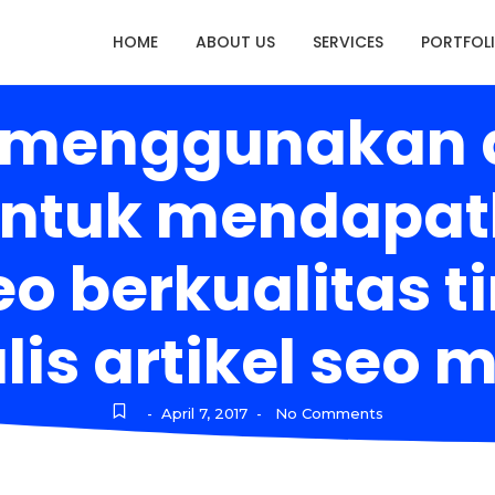
HOME
ABOUT US
SERVICES
PORTFOL
 menggunakan ar
untuk mendapa
eo berkualitas t
lis artikel seo 
April 7, 2017
No Comments
-
-