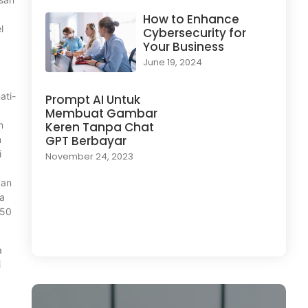
How to Enhance
l
Cybersecurity for
Your Business
June 19, 2024
ati-
Prompt AI Untuk
Membuat Gambar
n
Keren Tanpa Chat
GPT Berbayar
n
i
November 24, 2023
kan
a
$50
Load More
a
i