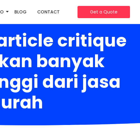
IO
BLOG
CONTACT
Get a Quote
ticle critique
tkan banyak
inggi dari jasa
murah