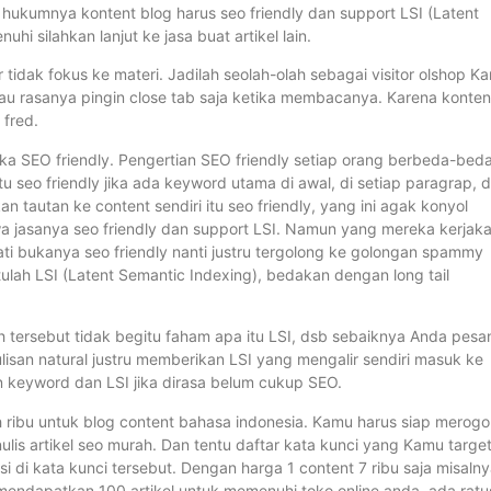
hukumnya kontent blog harus seo friendly dan support LSI (Latent
hi silahkan lanjut ke jasa buat artikel lain.
r tidak fokus ke materi. Jadilah seolah-olah sebagai visitor olshop K
au rasanya pingin close tab saja ketika membacanya. Karena konten
 fred.
reka SEO friendly. Pengertian SEO friendly setiap orang berbeda-beda
u seo friendly jika ada keyword utama di awal, di setiap paragrap, 
n tautan ke content sendiri itu seo friendly, yang ini agak konyol
hwa jasanya seo friendly dan support LSI. Namun yang mereka kerjak
i bukanya seo friendly nanti justru tergolong ke golongan spammy
ulah LSI (Latent Semantic Indexing), bedakan dengan long tail
ah tersebut tidak begitu faham apa itu LSI, dsb sebaiknya Anda pesa
lisan natural justru memberikan LSI yang mengalir sendiri masuk ke
an keyword dan LSI jika dirasa belum cukup SEO.
h ribu untuk blog content bahasa indonesia. Kamu harus siap merog
is artikel seo murah. Dan tentu daftar kata kunci yang Kamu targe
i di kata kunci tersebut. Dengan harga 1 content 7 ribu saja misaln
endapatkan 100 artikel untuk memenuhi toko online anda. ada ratu