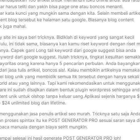
r harus teliti dan yakin bisa page one atau boncos menanti.
r kata kunci yang mungkin sama dengan kita. Selain membeli artike
nt blog tersebut ke halaman satu google. Biasanya blog content
k juga mahal.
 ini saya beri tricknya. Bidiklah di keyword yang sangat kecil
dulu, ini tidak sama, biasanya kan kamu riset keyword dengan riset m
nya. Capek gan! Long tail keyword dari google suggest bisa anda
eyword dari google suggest. Itulah tricknya, tingkat kesulitan semaki
ayoritas orang karena hanya 5 pencarian perbulan. Anda bayangka
ari jasa tulis artikel, boncos sis!. Kalau membikin artikelnya memaka
ikel blog unik yang membidik semua ltk tersebut dengan hanya sekali
world atau yang lainnya. Tapi kami rekomendasikan untuk mengguna
e ini sudah disajikan dalam bentuk plugin wordpress sehingga and
tent unik untuk olshop tanpa keluar uang.Aplikasi sejenis harganya 
24 unlimited blog dan lifetime.
p menggunakan jasa penulis artikel seo murah. Tricknya satu saja And
u dan proses spintax itu ke POST GENERATOR PRO sesuai saran saya d
baca manusia dengan biaya seirit mungkin.
ampai selesai ini hasil generate POST GENERATOR PRO loh!