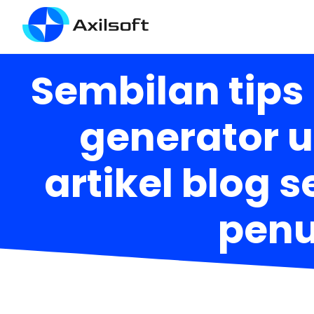
Sembilan tips
generator 
artikel blog s
penu