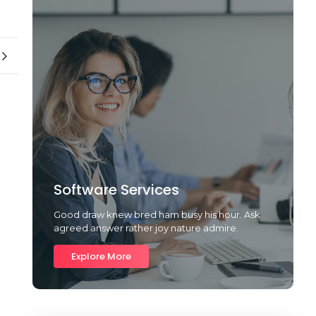
Software Services
Good draw knew bred ham busy his hour. Ask
agreed answer rather joy nature admire.
Explore More