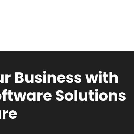
r Business with
ftware Solutions
ure