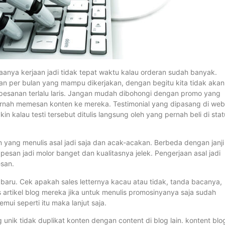
asaanya kerjaan jadi tidak tepat waktu kalau orderan sudah banyak.
an per bulan yang mampu dikerjakan, dengan begitu kita tidak akan
pesanan terlalu laris. Jangan mudah dibohongi dengan promo yang
ernah memesan konten ke mereka. Testimonial yang dipasang di web
 kalau testi tersebut ditulis langsung oleh yang pernah beli di stat
 yang menulis asal jadi saja dan acak-acakan. Berbeda dengan janji
esan jadi molor banget dan kualitasnya jelek. Pengerjaan asal jadi
esan.
k baru. Cek apakah sales letternya kacau atau tidak, tanda bacanya,
 artikel blog mereka jika untuk menulis promosinyanya saja sudah
mui seperti itu maka lanjut saja.
g unik tidak duplikat konten dengan content di blog lain. kontent blo