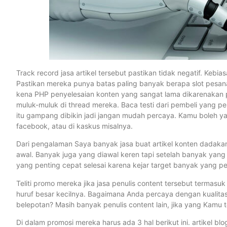
Track record jasa artikel tersebut pastikan tidak negatif. Kebi
Pastikan mereka punya batas paling banyak berapa slot pesan
kena PHP penyelesaian konten yang sangat lama dikarenakan 
muluk-muluk di thread mereka. Baca testi dari pembeli yang p
itu gampang dibikin jadi jangan mudah percaya. Kamu boleh yakin
facebook, atau di kaskus misalnya.
Dari pengalaman Saya banyak jasa buat artikel konten dadakan
awal. Banyak juga yang diawal keren tapi setelah banyak yang p
yang penting cepat selesai karena kejar target banyak yang p
Teliti promo mereka jika jasa penulis content tersebut termasu
huruf besar kecilnya. Bagaimana Anda percaya dengan kualitas
belepotan? Masih banyak penulis content lain, jika yang Kamu te
Di dalam promosi mereka harus ada 3 hal berikut ini. artikel blo