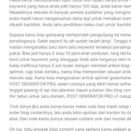
keyword yang harus anda pilih hanya 100 saja, anda benar-bena
Masalahnya dekade ini banyak pemain publisher yang menginca
anda masih harus mengeluarkan dana lagi untuk menaikan konte
dikasih backlink. Anda tahu sendirikan kalau cost untuk backlin
Supaya kamu bisa gampang memperoleh pengunjung ke money site
persainganya. Ealah seperti itu sih sudah taulah jeng!. Tunggu 
matian menganalisa satu demi satu keyword tersebut persainga
pakai. Bisa jadi hanya 5 atau 10 pencarian perbulan, long tail k
kecil untuk keyword yang dianggap tidak ada harganya oleh m
kalau trafiknya hanya 5 per bulan dengan membeli artikel blog d
spinner, rugi tidak berlaku, kamu bisa memperoleh ratusan art
menulis saja. Kamu bisa mengunakan article spinner greenhat
POST GENERATOR PRO, selain costnya yang lebih hemat softwar
tinggal pasang di wp dan jalankan dapat puluhan ribu blog con
Per tahun untuk satu domain, POST GENERATOR PRO v1 cukup $
Trick lainya jika anda benar-benar males nulis bisa masih teta
order blog contentnya, lalu anda bikin spintax dari konten it
atas. Dan voila kamu punya ratusan content unik dan mudah di
Oh iya, tahu enggak blog content yang sedang kamu pelajari s