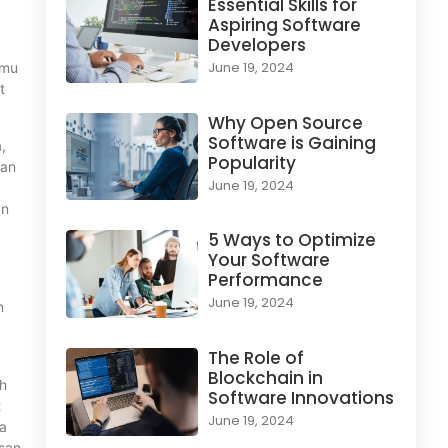
Essential Skills for
Aspiring Software
Developers
June 19, 2024
amu
t
Why Open Source
Software is Gaining
,
Popularity
dan
June 19, 2024
an
5 Ways to Optimize
Your Software
Performance
June 19, 2024
n
The Role of
Blockchain in
oh
Software Innovations
t
June 19, 2024
ya
san