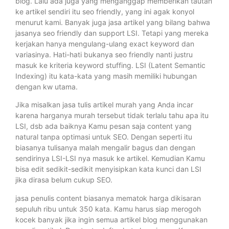
blog. Lalu ada juga yang menganggap memberikan tautan
ke artikel sendiri itu seo friendly, yang ini agak konyol
menurut kami. Banyak juga jasa artikel yang bilang bahwa
jasanya seo friendly dan support LSI. Tetapi yang mereka
kerjakan hanya mengulang-ulang exact keyword dan
variasinya. Hati-hati bukanya seo friendly nanti justru
masuk ke kriteria keyword stuffing. LSI (Latent Semantic
Indexing) itu kata-kata yang masih memiliki hubungan
dengan kw utama.
Jika misalkan jasa tulis artikel murah yang Anda incar
karena harganya murah tersebut tidak terlalu tahu apa itu
LSI, dsb ada baiknya Kamu pesan saja content yang
natural tanpa optimasi untuk SEO. Dengan seperti itu
biasanya tulisanya malah mengalir bagus dan dengan
sendirinya LSI-LSI nya masuk ke artikel. Kemudian Kamu
bisa edit sedikit-sedikit menyisipkan kata kunci dan LSI
jika dirasa belum cukup SEO.
jasa penulis content biasanya mematok harga dikisaran
sepuluh ribu untuk 350 kata. Kamu harus siap merogoh
kocek banyak jika ingin semua artikel blog menggunakan