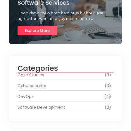
Software Services
Good draw knew bred ham busy his hour. Ask
agreed answer rather joy nature admire.
Explore More
Categories
Case Studies
(3)
Cybersecurity
(3)
DevOps
(4)
Software Development
(2)