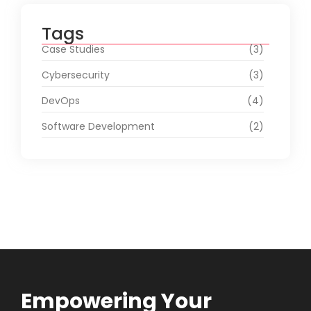
Tags
Case Studies
(3)
Cybersecurity
(3)
DevOps
(4)
Software Development
(2)
Empowering Your