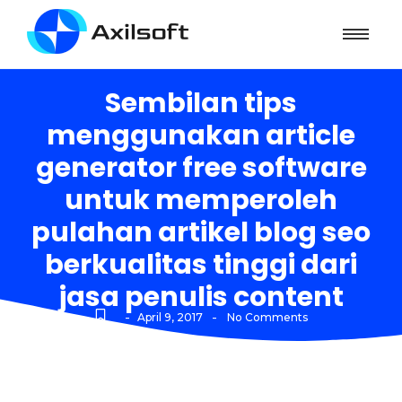
Sembilan tips
menggunakan article
generator free software
untuk memperoleh
pulahan artikel blog seo
berkualitas tinggi dari
jasa penulis content
-
-
April 9, 2017
No Comments