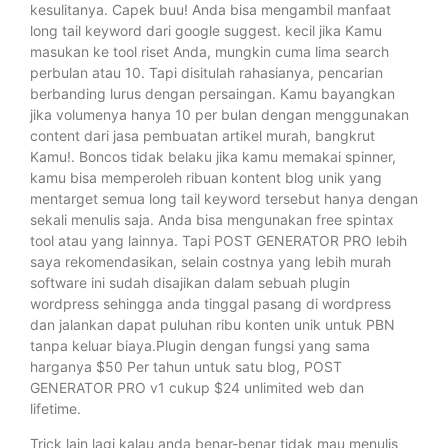
kesulitanya. Capek buu! Anda bisa mengambil manfaat
long tail keyword dari google suggest. kecil jika Kamu
masukan ke tool riset Anda, mungkin cuma lima search
perbulan atau 10. Tapi disitulah rahasianya, pencarian
berbanding lurus dengan persaingan. Kamu bayangkan
jika volumenya hanya 10 per bulan dengan menggunakan
content dari jasa pembuatan artikel murah, bangkrut
Kamu!. Boncos tidak belaku jika kamu memakai spinner,
kamu bisa memperoleh ribuan kontent blog unik yang
mentarget semua long tail keyword tersebut hanya dengan
sekali menulis saja. Anda bisa mengunakan free spintax
tool atau yang lainnya. Tapi POST GENERATOR PRO lebih
saya rekomendasikan, selain costnya yang lebih murah
software ini sudah disajikan dalam sebuah plugin
wordpress sehingga anda tinggal pasang di wordpress
dan jalankan dapat puluhan ribu konten unik untuk PBN
tanpa keluar biaya.Plugin dengan fungsi yang sama
harganya $50 Per tahun untuk satu blog, POST
GENERATOR PRO v1 cukup $24 unlimited web dan
lifetime.
Trick lain lagi kalau anda benar-benar tidak mau menulis