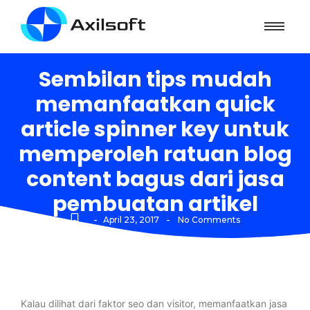
Sembilan tips mudah
memanfaatkan quick
article spinner key untuk
memperoleh ratuan blog
content bagus dari jasa
pembuatan artikel
-
-
April 23, 2017
No Comments
Kalau dilihat dari faktor seo dan visitor, memanfaatkan jasa