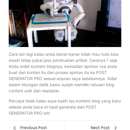
Cara lain lagi kalau anda benar-benar tidak mau nulis bisa
masih tetap pakai jasa pembuatan artikel. Caranya 1 saja
Anda order kontent blognya, kemudian spintax nya anda
buat dari konten itu dan proses spintax itu ke POST
GENERATOR PRO sesuai anjuran saya sebelumnya. Voila!
dalam hitungan detik kamu sudah memiliki ratusan blog
content unik dan readable.
Percaya tidak kalau saya kasih tau kontent blog yang baru
selesai anda baca ini hasil generate dari POST
GENERATOR PRO loh!
Previous Post
Next Post