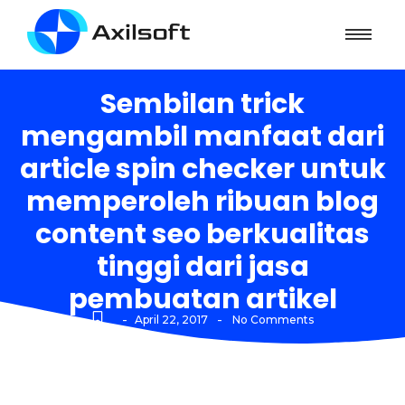
Sembilan trick
mengambil manfaat dari
article spin checker untuk
memperoleh ribuan blog
content seo berkualitas
tinggi dari jasa
pembuatan artikel
-
-
April 22, 2017
No Comments