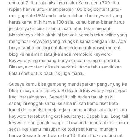
content 7 ribu saja misalnya maka Kamu perlu 700 ribu
rupiah hanya untuk memperoleh 100 blog content untuk
mengupdate PBN anda. ada puluhan ribu keyword yang
harus kamu pilih hanya 100 saja, kamu benar-benar harus
jeli dan yakin bisa halaman satu atau tekor menanti.
Masalahnya akhir-akhir ini banyak pemain toko online yang
mengincar keyword yang mungkin sama dengan kita. Ada
biaya tambahan lagi untuk mendongkrak posisi kontent
blog ke halaman satu jika anda membidik keyword-
keyword yang memang banyak dicari orang seperti itu.
Biasanya content dikasih backlink. Anda tahu sendirikan
kalau cost untuk backlink juga mahal.
Supaya kamu bisa gampang mendapatkan pengunjung ke
blog ini saya beri tipsnya. Bidiklah di keyword yang sangat
kecil persainganya. Seperti itu sih sudah taulah pak!.
sabar, ini enggak sama, selama ini kan kamu riset kata
kunci dengan riset berjam-jam menganalisa satu demi satu
keyword tersebut tingkat kesulitanya. Capek buu! Long tail
keyword dari google suggest bisa anda manfaatkan. minim
sekali jika Kamu masukan ke tool riset Kamu, mungkin
hanya 5 search perbulan atau 10. Itulah tricknya, tingkat