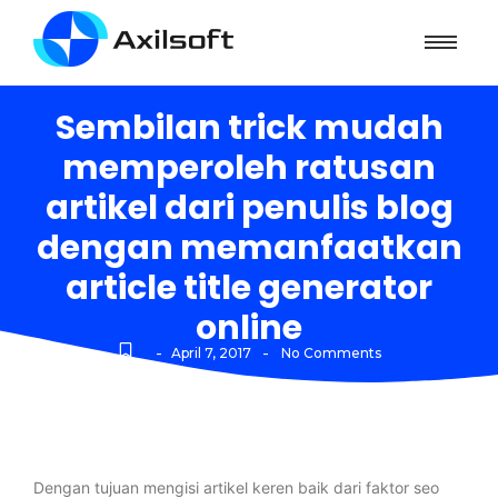
Sembilan trick mudah
memperoleh ratusan
artikel dari penulis blog
dengan memanfaatkan
article title generator
online
-
-
April 7, 2017
No Comments
Dengan tujuan mengisi artikel keren baik dari faktor seo