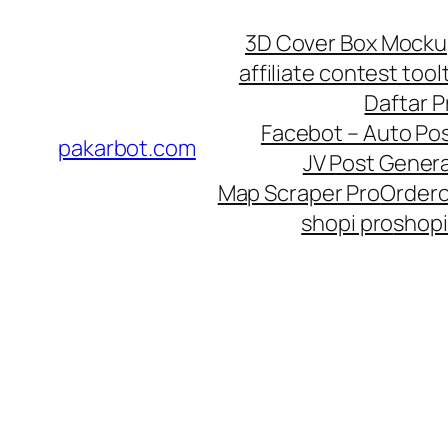
Skip
3D Cover Box Mock
to
affiliate contest tool
content
Daftar 
Facebot – Auto Po
pakarbot.com
JV Post Genera
Map Scraper Pro
Order
shopi pro
shopi