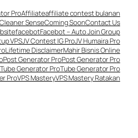
tor Pro
Affiliate
affiliate contest bulanan
Cleaner Sense
Coming Soon
Contact Us
bsite
facebot
Facebot – Auto Join Group
tup VPS
JV Contest IG Pro
JV Humaira Pro
ro
Lifetime Disclaimer
Mahir Bisnis Online
o
Post Generator Pro
Post Generator Pro
Tube Generator Pro
Tube Generator Pro
er Pro
VPS Mastery
VPS Mastery Ratakan