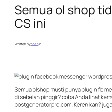
Semua ol shop tida
CS ini
Written by
hhan
in
Semua olshop musti punya plugin fb mes
di sebelah pinggir? coba Anda lihat ke
postgeneratorpro.com. Keren kan? juga b