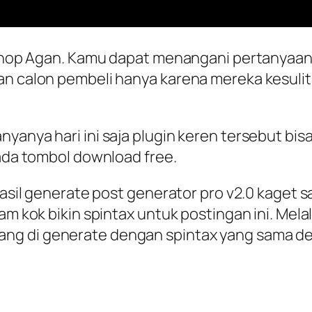
ol shop Agan. Kamu dapat menangani pertanyaa
gan calon pembeli hanya karena mereka kesul
yanya hari ini saja plugin keren tersebut bis
ada tombol download free.
hasil generate post generator pro v2.0 kaget sa
jam kok bikin spintax untuk postingan ini. Mel
ng di generate dengan spintax yang sama den