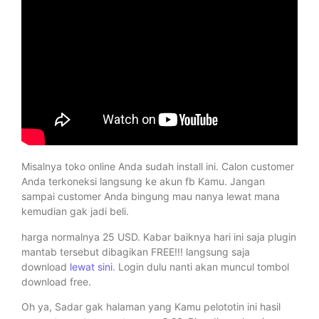
Misalnya toko online Anda sudah install ini. Calon customer
Anda terkoneksi langsung ke akun fb Kamu. Jangan
sampai customer Anda bingung mau nanya lewat mana
kemudian gak jadi beli.
harga normalnya 25 USD. Kabar baiknya hari ini saja plugin
mantab tersebut dibagikan FREE!!! langsung saja
download
lewat sini
. Login dulu nanti akan muncul tombol
download free.
Oh ya, Sadar gak halaman yang Kamu pelototin ini hasil