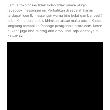
Semua toko online tidak boleh tidak punya plugin
facebook messenger ini. Perhatikan di sebelah kanan
terdapat icon fb messenger warna biru bulat gambar petir?
coba Kamu pencet lalu kirimkan tulisan maka pesan Kamu
langsung sampai ke fanpage postgeneratorpro.com. Keren
bukan? juga bisa di drag and drop. lihat saja videonya di
bawah ini.