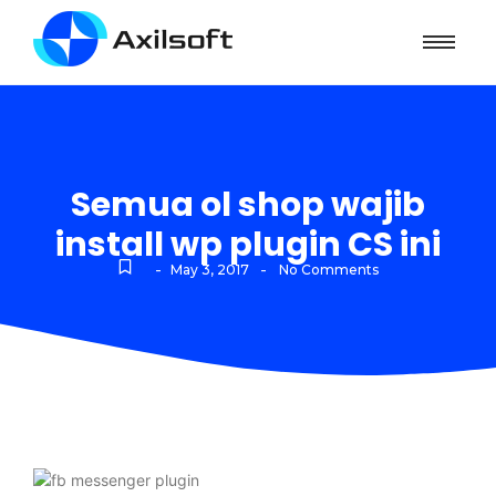
Semua ol shop wajib
install wp plugin CS ini
-
-
May 3, 2017
No Comments