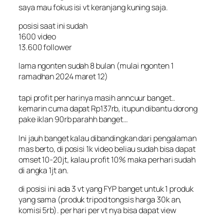
saya mau fokus isi vt keranjang kuning saja.
posisi saat ini sudah
1600 video
13.600 follower
lama ngonten sudah 8 bulan (mulai ngonten 1
ramadhan 2024 maret 12)
tapi profit per harinya masih anncuur banget..
kemarin cuma dapat Rp137rb, itupun dibantu dorong
pake iklan 90rb parahh banget…
Ini jauh banget kalau dibandingkan dari pengalaman
mas berto, di posisi 1k video beliau sudah bisa dapat
omset 10-20jt, kalau profit 10% maka perhari sudah
di angka 1jt an.
di posisi ini ada 3 vt yang FYP banget untuk 1 produk
yang sama (produk tripod tongsis harga 30k an,
komisi 5rb). per hari per vt nya bisa dapat view