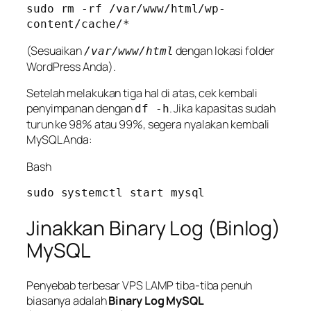
sudo rm -rf /var/www/html/wp-
(Sesuaikan
dengan lokasi folder
/var/www/html
WordPress Anda).
Setelah melakukan tiga hal di atas, cek kembali
penyimpanan dengan
. Jika kapasitas sudah
df -h
turun ke 98% atau 99%, segera nyalakan kembali
MySQL Anda:
Bash
Jinakkan Binary Log (Binlog)
MySQL
Penyebab terbesar VPS LAMP tiba-tiba penuh
biasanya adalah
Binary Log MySQL