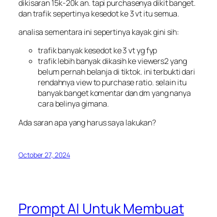
dikisaran 15k-20k an. tapi purchasenya dikit banget.
dan trafik sepertinya kesedot ke 3 vt itu semua.
analisa sementara ini sepertinya kayak gini sih:
trafik banyak kesedot ke 3 vt yg fyp
trafik lebih banyak dikasih ke viewers2 yang
belum pernah belanja di tiktok. ini terbukti dari
rendahnya view to purchase ratio. selain itu
banyak banget komentar dan dm yang nanya
cara belinya gimana.
Ada saran apa yang harus saya lakukan?
October 27, 2024
Prompt AI Untuk Membuat