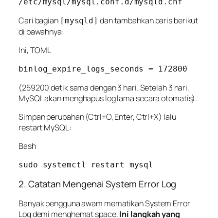
Cari bagian
dan tambahkan baris berikut
[mysqld]
di bawahnya:
Ini, TOML
(259200 detik sama dengan 3 hari. Setelah 3 hari,
MySQL akan menghapus log lama secara otomatis).
Simpan perubahan (Ctrl+O, Enter, Ctrl+X) lalu
restart MySQL:
Bash
2. Catatan Mengenai System Error Log
Banyak pengguna awam mematikan
System Error
Log
demi menghemat space.
Ini langkah yang