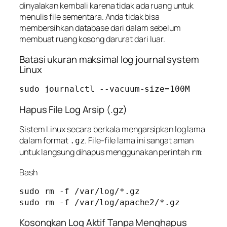
dinyalakan kembali karena tidak ada ruang untuk
menulis file sementara. Anda tidak bisa
membersihkan database dari dalam sebelum
membuat ruang kosong darurat dari luar.
Batasi ukuran maksimal log journal system
Linux
sudo journalctl --vacuum-size=100M
Hapus File Log Arsip (.gz)
Sistem Linux secara berkala mengarsipkan log lama
dalam format
. File-file lama ini sangat aman
.gz
untuk langsung dihapus menggunakan perintah
:
rm
Bash
sudo rm -f /var/log/*.gz

Kosongkan Log Aktif Tanpa Menghapus