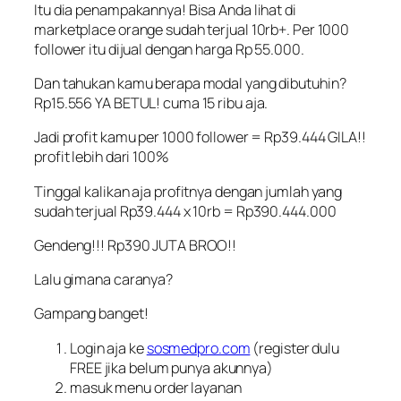
Itu dia penampakannya! Bisa Anda lihat di
marketplace orange sudah terjual 10rb+. Per 1000
follower itu dijual dengan harga Rp 55.000.
Dan tahukan kamu berapa modal yang dibutuhin?
Rp15.556 YA BETUL! cuma 15 ribu aja.
Jadi profit kamu per 1000 follower = Rp39.444 GILA!!
profit lebih dari 100%
Tinggal kalikan aja profitnya dengan jumlah yang
sudah terjual Rp39.444 x 10rb = Rp390.444.000
Gendeng!!! Rp390 JUTA BROO!!
Lalu gimana caranya?
Gampang banget!
Login aja ke
sosmedpro.com
(register dulu
FREE jika belum punya akunnya)
masuk menu order layanan