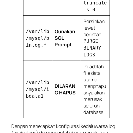
truncate
.
-s 0
Bersihkan
lewat
Gunakan
/var/lib
perintah
SQL
/mysql/b
PURGE
Prompt
inlog.*
BINARY
.
LOGS
Ini adalah
file data
utama;
/var/lib
DILARAN
menghapu
/mysql/i
G HAPUS
snya akan
bdata1
merusak
seluruh
database.
Dengan menerapkan konfigurasi kedaluwarsa log
(
expire logs
) dan mengetahui cara melakukan