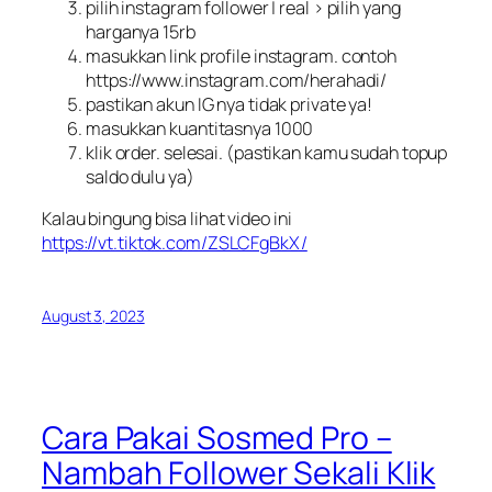
pilih instagram follower | real > pilih yang
harganya 15rb
masukkan link profile instagram. contoh
https://www.instagram.com/herahadi/
pastikan akun IG nya tidak private ya!
masukkan kuantitasnya 1000
klik order. selesai. (pastikan kamu sudah topup
saldo dulu ya)
Kalau bingung bisa lihat video ini
https://vt.tiktok.com/ZSLCFgBkX/
August 3, 2023
Cara Pakai Sosmed Pro –
Nambah Follower Sekali Klik