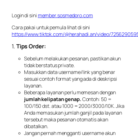
Login di sini
member.sosmedpro.com
Cara pakai untuk pemula lihat di sini
https://www.tiktok.com/@herahadi.an/video/72562905
1.
Tips Order:
Sebelum melakukan pesanan, pastikan akun
tidak berstatus private.
Masukkan data username/link yang benar
sesuai contoh format yang ada di deskripsi
layanan.
Beberapa layanan perlu memesan dengan
jumlah kelipatan genap.
Contoh: 50 =
100/150 dst. atau 1000 = 2000/3000/10K. Jika
Anda memasukan jumlah ganjil pada layanan
tersebut maka pesanan otomatis akan
dibatalkan.
Jangan pernah mengganti username akun