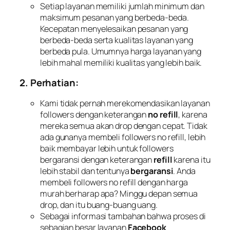
Setiap layanan memiliki jumlah minimum dan
maksimum pesanan yang berbeda-beda.
Kecepatan menyelesaikan pesanan yang
berbeda-beda serta kualitas layanan yang
berbeda pula. Umumnya harga layanan yang
lebih mahal memiliki kualitas yang lebih baik.
2. Perhatian:
Kami tidak pernah merekomendasikan layanan
followers dengan keterangan
no refill
, karena
mereka semua akan drop dengan cepat. Tidak
ada gunanya membeli followers no refill, lebih
baik membayar lebih untuk followers
bergaransi dengan keterangan
refill
karena itu
lebih stabil dan tentunya
bergaransi
. Anda
membeli followers no refill dengan harga
murah berharap apa? Minggu depan semua
drop, dan itu buang-buang uang.
Sebagai informasi tambahan bahwa proses di
sebagian besar layanan
Facebook