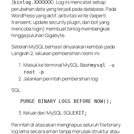
(
). Log ini mencatat
setiap
binlog.XXXXXX
perubahan data
yang terjadi pada database. Pada
WordPress yang aktif, aktivitas
write
(seperti
transient, update security plugin, dan bot yang
mencoba login) membuat binlog membengkak
hingga puluhan Gigabyte.
Setelah MySQL berhasil dinyalakan kembali pada
Langkah 2, lakukan pembersihan resmi ini:
Masuk ke terminal MySQL:Bash
mysql -u
root -p
Jalankan perintah pembersihan log:
SQL
Keluar dari MySQL:SQL
EXIT;
Perintah di atas akan menghapus seluruh file binary
log lama secara aman tanpa merusak struktur atau