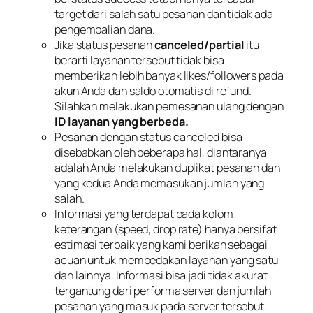
target dari salah satu pesanan dan tidak ada
pengembalian dana.
Jika status pesanan
canceled/partial
itu
berarti layanan tersebut tidak bisa
memberikan lebih banyak likes/followers pada
akun Anda dan saldo otomatis di refund.
Silahkan melakukan pemesanan ulang dengan
ID layanan yang berbeda.
Pesanan dengan status canceled bisa
disebabkan oleh beberapa hal, diantaranya
adalah Anda melakukan duplikat pesanan dan
yang kedua Anda memasukan jumlah yang
salah.
Informasi yang terdapat pada kolom
keterangan (speed, drop rate) hanya bersifat
estimasi terbaik yang kami berikan sebagai
acuan untuk membedakan layanan yang satu
dan lainnya. Informasi bisa jadi tidak akurat
tergantung dari performa server dan jumlah
pesanan yang masuk pada server tersebut.