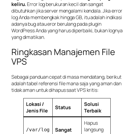
keliru.
Error log berukuran kecil dan sangat
dibutuhkan jika server mengalami kendala. Jika error
log Anda membengkak hingga GB, itu adalah indikasi
adanya
bug
atau eror berulang pada plugin
WordPress Anda yang harus diperbaiki, bukan lognya
yang dimatikan.
Ringkasan Manajemen File
VPS
Sebagai panduan cepat di masa mendatang, berikut
adalah tabel referensi file mana saja yang aman dan
tidak aman untuk dihapus saat VPS kritis:
Lokasi /
Solusi
Status
Jenis File
Terbaik
Hapus
langsung
Sangat
/var/log