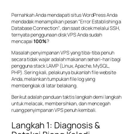
Pernahkah Anda mendapati situs WordPress Anda
mendadak menampilkan pesan
“Error Establishing a
Database Connection”
, dan saat dicek melalui SSH,
ternyata penggunaan disk VPS Anda sudah
mencapai
100%
?
Masalah penyimpanan VPS yang tiba-tiba penuh
secara tidak wajar adalah makanan sehari-hari bagi
pengguna
stack
LAMP (Linux, Apache, MySQL,
PHP). Sering kali, pelakunya bukanlah file website
Anda, melainkan tumpukan file log yang
membengkak di latar belakang.
Berikut adalah panduan taktis langkah demi langkah
untuk melacak, membersihkan, dan mencegah
ruang penyimpanan VPS penuh kembali.
Langkah 1: Diagnosis &