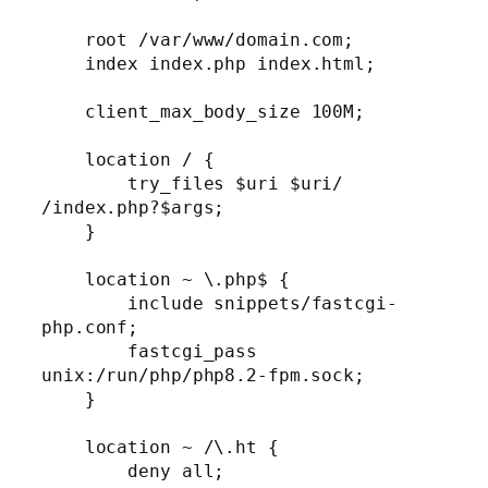
    root /var/www/domain.com;

    index index.php index.html;

    client_max_body_size 100M;

    location / {

        try_files $uri $uri/ 
/index.php?$args;

    }

    location ~ \.php$ {

        include snippets/fastcgi-
php.conf;

        fastcgi_pass 
unix:/run/php/php8.2-fpm.sock;

    }

    location ~ /\.ht {

        deny all;
