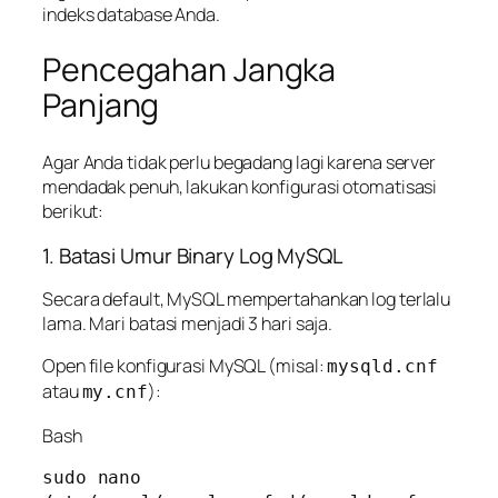
indeks database Anda.
Pencegahan Jangka
Panjang
Agar Anda tidak perlu begadang lagi karena server
mendadak penuh, lakukan konfigurasi otomatisasi
berikut:
1. Batasi Umur Binary Log MySQL
Secara default, MySQL mempertahankan log terlalu
lama. Mari batasi menjadi 3 hari saja.
Open file konfigurasi MySQL (misal:
mysqld.cnf
atau
):
my.cnf
Bash
sudo nano 