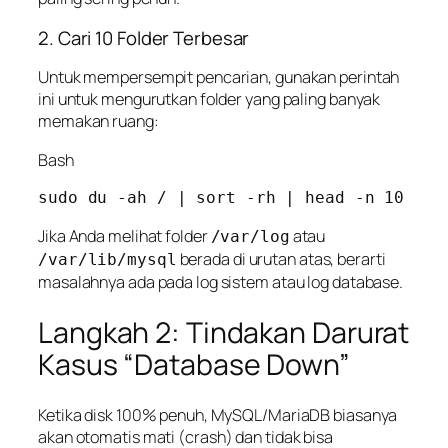
2. Cari 10 Folder Terbesar
Untuk mempersempit pencarian, gunakan perintah
ini untuk mengurutkan folder yang paling banyak
memakan ruang:
Bash
Jika Anda melihat folder
atau
/var/log
berada di urutan atas, berarti
/var/lib/mysql
masalahnya ada pada log sistem atau log database.
Langkah 2: Tindakan Darurat
Kasus “Database Down”
Ketika disk 100% penuh, MySQL/MariaDB biasanya
akan otomatis mati (
crash
) dan tidak bisa