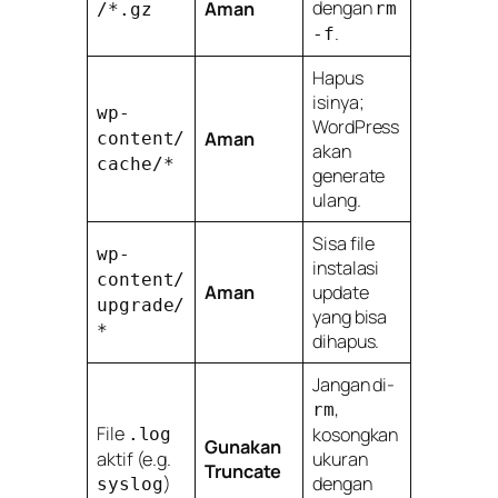
dengan
Aman
rm
/*.gz
.
-f
Hapus
isinya;
wp-
WordPress
Aman
content/
akan
cache/*
generate
ulang.
Sisa file
wp-
instalasi
content/
Aman
update
upgrade/
yang bisa
*
dihapus.
Jangan di-
,
rm
File
kosongkan
.log
Gunakan
aktif (e.g.
ukuran
Truncate
)
dengan
syslog