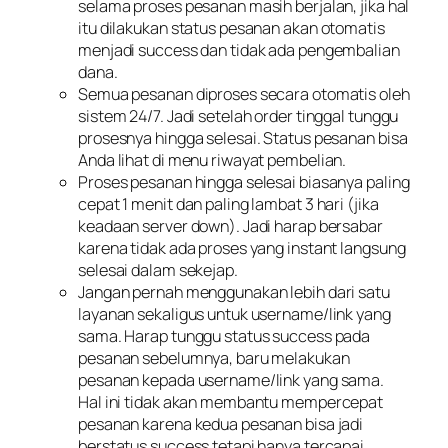
selama proses pesanan masih berjalan, jika hal
itu dilakukan status pesanan akan otomatis
menjadi success dan tidak ada pengembalian
dana.
Semua pesanan diproses secara otomatis oleh
sistem 24/7. Jadi setelah order tinggal tunggu
prosesnya hingga selesai. Status pesanan bisa
Anda lihat di menu riwayat pembelian.
Proses pesanan hingga selesai biasanya paling
cepat 1 menit dan paling lambat 3 hari (jika
keadaan server down). Jadi harap bersabar
karena tidak ada proses yang instant langsung
selesai dalam sekejap.
Jangan pernah menggunakan lebih dari satu
layanan sekaligus untuk username/link yang
sama. Harap tunggu status success pada
pesanan sebelumnya, baru melakukan
pesanan kepada username/link yang sama.
Hal ini tidak akan membantu mempercepat
pesanan karena kedua pesanan bisa jadi
berstatus success tetapi hanya tercapai