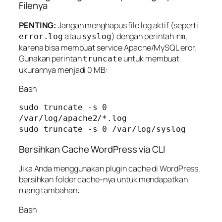
Filenya
PENTING:
Jangan menghapus file log aktif (seperti
atau
) dengan perintah
,
error.log
syslog
rm
karena bisa membuat service Apache/MySQL eror.
Gunakan perintah
untuk membuat
truncate
ukurannya menjadi 0 MB:
Bash
sudo truncate -s 0 
/var/log/apache2/*.log

Bersihkan Cache WordPress via CLI
Jika Anda menggunakan plugin cache di WordPress,
bersihkan folder cache-nya untuk mendapatkan
ruang tambahan:
Bash