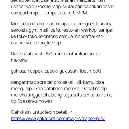
usahanya di Google Map. Mulai dari pabrikan besar,
sampai tempat-tempat usaha UMKM.
Mulai dari dealer, pabrik, apotek, bengkel, laundry,
sekolah, gym, mall, cafe, restoran, warkop, sampai
ke toko-toko kelontong semua mendaftarkan
usahanya di Google Map.
Dan sudah pasti 95% mencantumkan no telp
mereka!
gak usah capek-capek! gak usah ribet-ribet!
dengan map scraper pro, sekali klik kamu bisa
mengumpulkan database mereka! Dapat no tlp
mereka tinggal dihubungi saja satu per satu via no
tlp (biasanya no wa)
Cek di sini untuk lebih detail ->
https://www.pakarbot.com/map-scraper-pro/