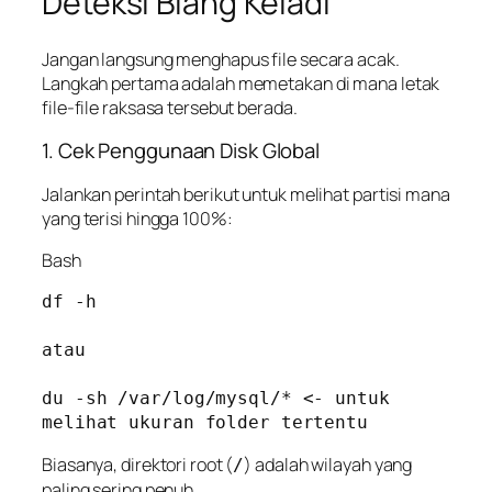
Deteksi Biang Keladi
Jangan langsung menghapus file secara acak.
Langkah pertama adalah memetakan di mana letak
file-file raksasa tersebut berada.
1. Cek Penggunaan Disk Global
Jalankan perintah berikut untuk melihat partisi mana
yang terisi hingga 100%:
Bash
df -h

atau 

du -sh /var/log/mysql/* <- untuk 
melihat ukuran folder tertentu
Biasanya, direktori root (
) adalah wilayah yang
/
paling sering penuh.