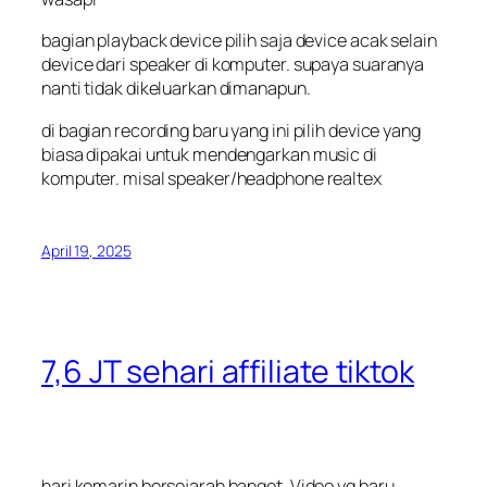
bagian playback device pilih saja device acak selain
device dari speaker di komputer. supaya suaranya
nanti tidak dikeluarkan dimanapun.
di bagian recording baru yang ini pilih device yang
biasa dipakai untuk mendengarkan music di
komputer. misal speaker/headphone realtex
April 19, 2025
7,6 JT sehari affiliate tiktok
hari kemarin bersejarah banget. Video yg baru