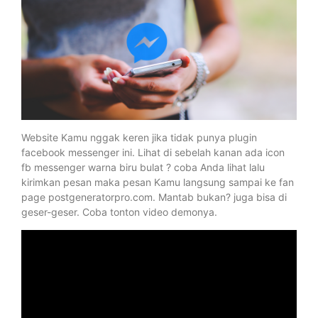
Website Kamu nggak keren jika tidak punya plugin
facebook messenger ini. Lihat di sebelah kanan ada icon
fb messenger warna biru bulat ? coba Anda lihat lalu
kirimkan pesan maka pesan Kamu langsung sampai ke fan
page postgeneratorpro.com. Mantab bukan? juga bisa di
geser-geser. Coba tonton video demonya.