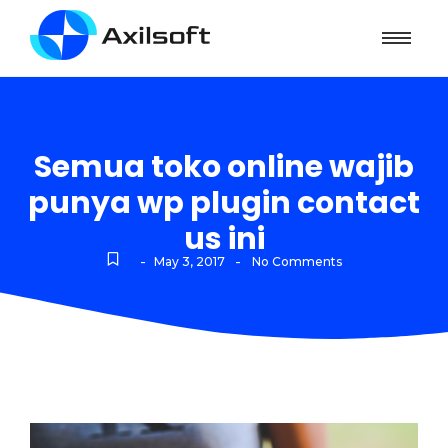
Semua toko online wajib
punya wp plugin contact
us ini
-
-
May 3, 2017
No Comments