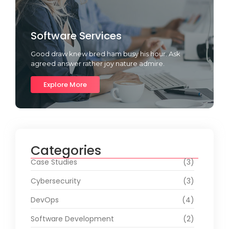
Software Services
Good draw knew bred ham busy his hour. Ask
agreed answer rather joy nature admire.
Explore More
Categories
Case Studies
(3)
Cybersecurity
(3)
DevOps
(4)
Software Development
(2)