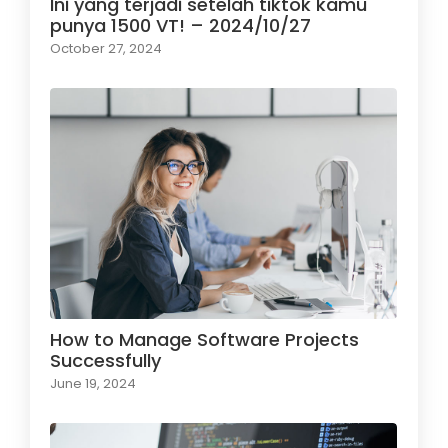
Ini yang terjadi setelah tiktok kamu
punya 1500 VT! – 2024/10/27
October 27, 2024
How to Manage Software Projects
Successfully
June 19, 2024