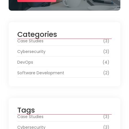
Categories
Case Studies
(3)
Cybersecurity
(3)
DevOps
(4)
Software Development
(2)
Tags
Case Studies
(3)
Cybersecurity
(3)