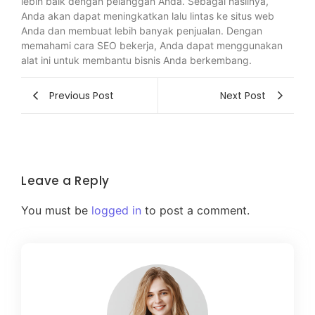
lebih baik dengan pelanggan Anda. Sebagai hasilnya,
Anda akan dapat meningkatkan lalu lintas ke situs web
Anda dan membuat lebih banyak penjualan. Dengan
memahami cara SEO bekerja, Anda dapat menggunakan
alat ini untuk membantu bisnis Anda berkembang.
Previous Post
Next Post
Leave a Reply
You must be
logged in
to post a comment.