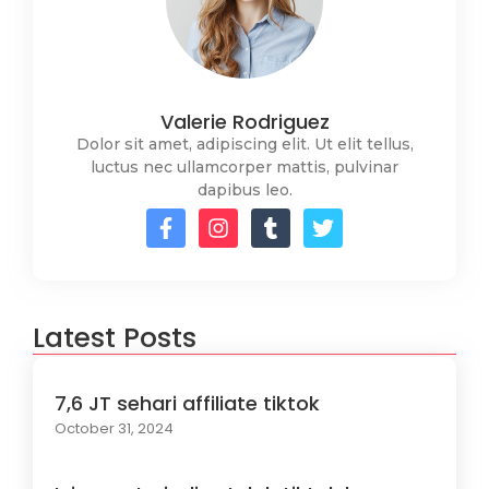
Valerie Rodriguez
Dolor sit amet, adipiscing elit. Ut elit tellus,
luctus nec ullamcorper mattis, pulvinar
dapibus leo.
Latest Posts
7,6 JT sehari affiliate tiktok
October 31, 2024