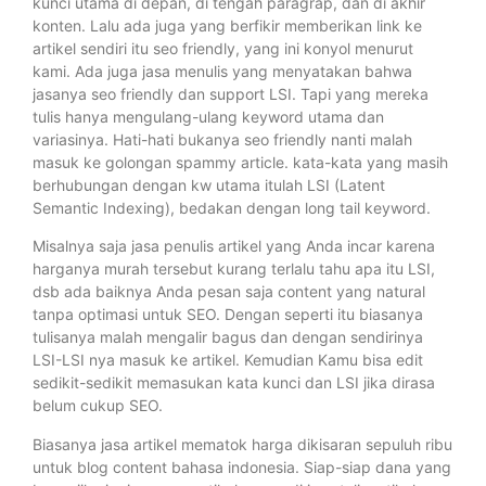
kunci utama di depan, di tengah paragrap, dan di akhir
konten. Lalu ada juga yang berfikir memberikan link ke
artikel sendiri itu seo friendly, yang ini konyol menurut
kami. Ada juga jasa menulis yang menyatakan bahwa
jasanya seo friendly dan support LSI. Tapi yang mereka
tulis hanya mengulang-ulang keyword utama dan
variasinya. Hati-hati bukanya seo friendly nanti malah
masuk ke golongan spammy article. kata-kata yang masih
berhubungan dengan kw utama itulah LSI (Latent
Semantic Indexing), bedakan dengan long tail keyword.
Misalnya saja jasa penulis artikel yang Anda incar karena
harganya murah tersebut kurang terlalu tahu apa itu LSI,
dsb ada baiknya Anda pesan saja content yang natural
tanpa optimasi untuk SEO. Dengan seperti itu biasanya
tulisanya malah mengalir bagus dan dengan sendirinya
LSI-LSI nya masuk ke artikel. Kemudian Kamu bisa edit
sedikit-sedikit memasukan kata kunci dan LSI jika dirasa
belum cukup SEO.
Biasanya jasa artikel mematok harga dikisaran sepuluh ribu
untuk blog content bahasa indonesia. Siap-siap dana yang