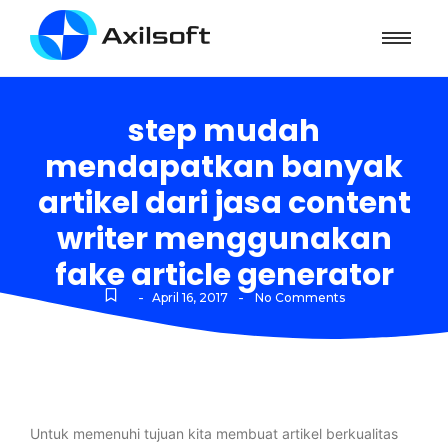
step mudah
mendapatkan banyak
artikel dari jasa content
writer menggunakan
fake article generator
-
-
April 16, 2017
No Comments
Untuk memenuhi tujuan kita membuat artikel berkualitas