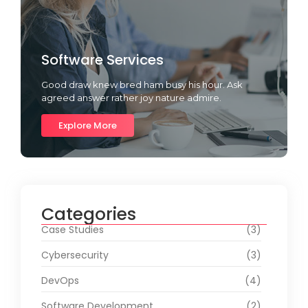
Software Services
Good draw knew bred ham busy his hour. Ask
agreed answer rather joy nature admire.
Explore More
Categories
Case Studies
(3)
Cybersecurity
(3)
DevOps
(4)
Software Development
(2)