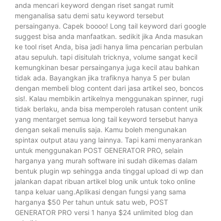
anda mencari keyword dengan riset sangat rumit
menganalisa satu demi satu keyword tersebut
persainganya. Capek boooo! Long tail keyword dari google
suggest bisa anda manfaatkan. sedikit jika Anda masukan
ke tool riset Anda, bisa jadi hanya lima pencarian perbulan
atau sepuluh. tapi disitulah tricknya, volume sangat kecil
kemungkinan besar persainganya juga kecil atau bahkan
tidak ada. Bayangkan jika trafiknya hanya 5 per bulan
dengan membeli blog content dari jasa artikel seo, boncos
sis!. Kalau membikin artikelnya menggunakan spinner, rugi
tidak berlaku, anda bisa memperoleh ratusan content unik
yang mentarget semua long tail keyword tersebut hanya
dengan sekali menulis saja. Kamu boleh mengunakan
spintax output atau yang lainnya. Tapi kami menyarankan
untuk menggunakan POST GENERATOR PRO, selain
harganya yang murah software ini sudah dikemas dalam
bentuk plugin wp sehingga anda tinggal upload di wp dan
jalankan dapat ribuan artikel blog unik untuk toko online
tanpa keluar uang.Aplikasi dengan fungsi yang sama
harganya $50 Per tahun untuk satu web, POST
GENERATOR PRO versi 1 hanya $24 unlimited blog dan