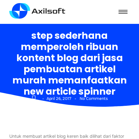
step sederhana
memperoleh ribuan
kontent blog dari jasa
pembuatan artikel
murah memanfaatkan
new article spinner
-
-
April 26, 2017
No Comments
Untuk membuat artikel blog keren baik dilihat dari faktor