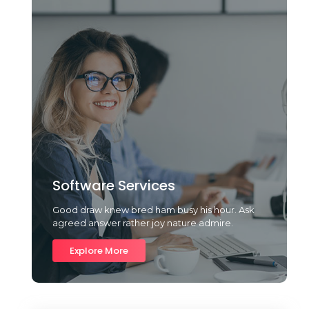
Software Services
Good draw knew bred ham busy his hour. Ask
agreed answer rather joy nature admire.
Explore More