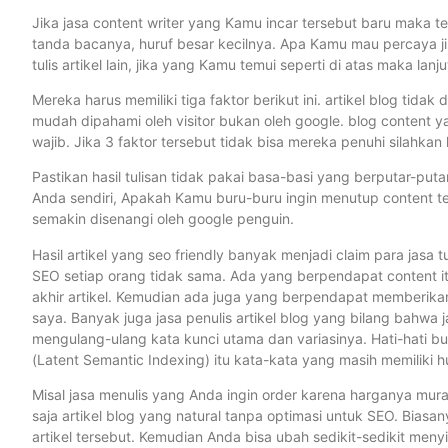
Jika jasa content writer yang Kamu incar tersebut baru maka tel
tanda bacanya, huruf besar kecilnya. Apa Kamu mau percaya j
tulis artikel lain, jika yang Kamu temui seperti di atas maka lanju
Mereka harus memiliki tiga faktor berikut ini. artikel blog tidak
mudah dipahami oleh visitor bukan oleh google. blog content y
wajib. Jika 3 faktor tersebut tidak bisa mereka penuhi silahkan la
Pastikan hasil tulisan tidak pakai basa-basi yang berputar-put
Anda sendiri, Apakah Kamu buru-buru ingin menutup content 
semakin disenangi oleh google penguin.
Hasil artikel yang seo friendly banyak menjadi claim para jasa tuli
SEO setiap orang tidak sama. Ada yang berpendapat content itu
akhir artikel. Kemudian ada juga yang berpendapat memberikan l
saya. Banyak juga jasa penulis artikel blog yang bilang bahwa
mengulang-ulang kata kunci utama dan variasinya. Hati-hati buka
(Latent Semantic Indexing) itu kata-kata yang masih memilik
Misal jasa menulis yang Anda ingin order karena harganya mura
saja artikel blog yang natural tanpa optimasi untuk SEO. Biasan
artikel tersebut. Kemudian Anda bisa ubah sedikit-sedikit men