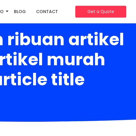
IO
BLOG
CONTACT
Get a Quote
ribuan artikel
rtikel murah
icle title