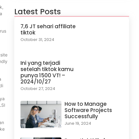
k,
Latest Posts
a
7,6 JT sehari affiliate
arus
tiktok
October 31, 2024
site
ndly
Ini yang terjadi
setelah tiktok kamu
punya 1500 VT! –
a
2024/10/27
di
October 27, 2024
nya
How to Manage
LSI
Software Projects
Successfully
an
June 19, 2024
 ke