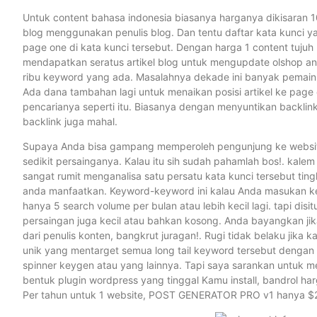
Untuk content bahasa indonesia biasanya harganya dikisaran 1
blog menggunakan penulis blog. Dan tentu daftar kata kunci ya
page one di kata kunci tersebut. Dengan harga 1 content tujuh 
mendapatkan seratus artikel blog untuk mengupdate olshop and
ribu keyword yang ada. Masalahnya dekade ini banyak pemai
Ada dana tambahan lagi untuk menaikan posisi artikel ke pa
pencarianya seperti itu. Biasanya dengan menyuntikan backlink
backlink juga mahal.
Supaya Anda bisa gampang memperoleh pengunjung ke website 
sedikit persainganya. Kalau itu sih sudah pahamlah bos!. kalem 
sangat rumit menganalisa satu persatu kata kunci tersebut ting
anda manfaatkan. Keyword-keyword ini kalau Anda masukan ke
hanya 5 search volume per bulan atau lebih kecil lagi. tapi dis
persaingan juga kecil atau bahkan kosong. Anda bayangkan j
dari penulis konten, bangkrut juragan!. Rugi tidak belaku jik
unik yang mentarget semua long tail keyword tersebut dengan 
spinner keygen atau yang lainnya. Tapi saya sarankan untu
bentuk plugin wordpress yang tinggal Kamu install, bandrol h
Per tahun untuk 1 website, POST GENERATOR PRO v1 hanya $24 