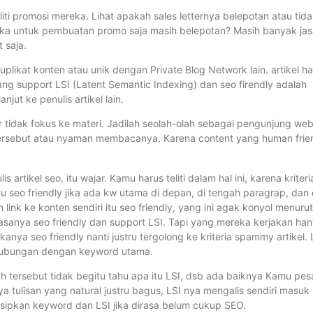
iti promosi mereka. Lihat apakah sales letternya belepotan atau tida
ika untuk pembuatan promo saja masih belepotan? Masih banyak jas
t saja.
 duplikat konten atau unik dengan Private Blog Network lain. artikel h
ang support LSI (Latent Semantic Indexing) dan seo firendly adalah
njut ke penulis artikel lain.
ar tidak fokus ke materi. Jadilah seolah-olah sebagai pengunjung web
tersebut atau nyaman membacanya. Karena content yang human frie
s artikel seo, itu wajar. Kamu harus teliti dalam hal ini, karena kriteri
 seo friendly jika ada kw utama di depan, di tengah paragrap, dan 
ink ke konten sendiri itu seo friendly, yang ini agak konyol menurut
 jasanya seo friendly dan support LSI. Tapi yang mereka kerjakan ha
nya seo friendly nanti justru tergolong ke kriteria spammy artikel. 
i hubungan dengan keyword utama.
h tersebut tidak begitu tahu apa itu LSI, dsb ada baiknya Kamu pes
ya tulisan yang natural justru bagus, LSI nya mengalis sendiri masuk
yisipkan keyword dan LSI jika dirasa belum cukup SEO.