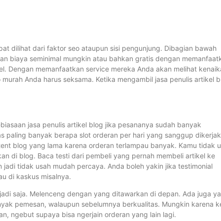
at dilihat dari faktor seo ataupun sisi pengunjung. Dibagian bawah
ngan biaya seminimal mungkin atau bahkan gratis dengan memanfaat
artikel. Dengan memanfaatkan service mereka Anda akan melihat kenai
seo murah Anda harus seksama. Ketika mengambil jasa penulis artikel b
biasaan jasa penulis artikel blog jika pesananya sudah banyak
as paling banyak berapa slot orderan per hari yang sanggup dikerjak
ent blog yang lama karena orderan terlampau banyak. Kamu tidak 
di blog. Baca testi dari pembeli yang pernah membeli artikel ke
 jadi tidak usah mudah percaya. Anda boleh yakin jika testimonial
au di kaskus misalnya.
l jadi saja. Melenceng dengan yang ditawarkan di depan. Ada juga y
banyak pemesan, walaupun sebelumnya berkualitas. Mungkin karena k
, ngebut supaya bisa ngerjain orderan yang lain lagi.