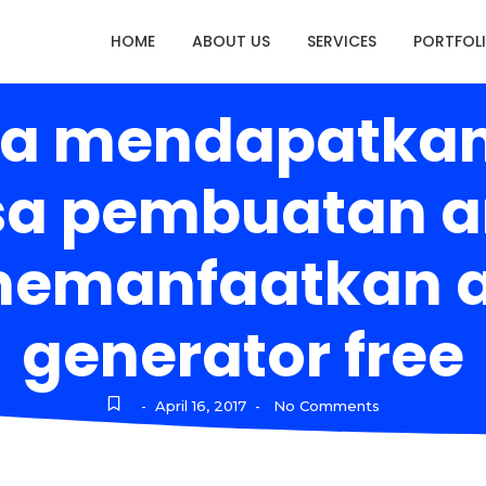
HOME
ABOUT US
SERVICES
PORTFOL
a mendapatkan 
asa pembuatan a
manfaatkan art
generator free
April 16, 2017
No Comments
-
-