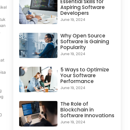
Essential Skills for
Aspiring Software
ikel
Developers
tuk
June 19, 2024
han
.
Why Open Source
Software is Gaining
Popularity
June 19, 2024
gat
5 Ways to Optimize
isa
Your Software
Performance
June 19, 2024
g
og
The Role of
Blockchain in
Software Innovations
50
June 19, 2024