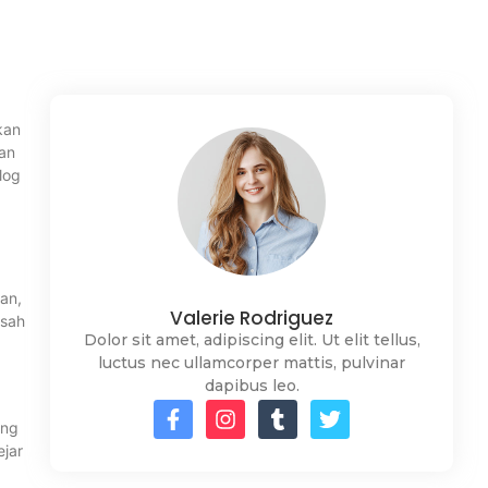
kan
kan
log
an,
Valerie Rodriguez
usah
Dolor sit amet, adipiscing elit. Ut elit tellus,
luctus nec ullamcorper mattis, pulvinar
dapibus leo.
ang
ejar