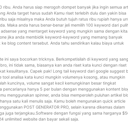
0 ribu. Anda harus siap merogoh dompet banyak jika ingin semua art
ng Anda target harus sudah Kamu riset terlebih dulu dan yakin bisa
ribu saja misalnya maka Anda butuh tujuh ratus ribu rupiah hanya un
a. Maka anda harus benar-benar jeli memilih 100 keyword dari puli
n adsense yang mentarget keyword yang mungkin sama dengan kita
ge one jika anda membidik keyword-keyword yang memang banyak
 ke blog content tersebut. Anda tahu sendirikan kalau biaya untuk
ini saya bocorkan tricknya. Berkompetisilah di keyword yang san
bro, ini tidak sama, biasanya kan anda riset kata kunci dengan riset
kat kesulitanya. Capek pak! Long tail keyword dari google suggest b
 tool analisa kata kunci mungkin volumenya kosong, atau mungkin
itulah kuncinya, volume sangat kecil kemungkinan besar tingkat
ika pencarianya hanya 5 per bulan dengan menggunakan kontent blo
a kamu menggunakan spinner, anda bisa memperoleh puluhan artikel bl
hanya satu kali menulis saja. Kamu boleh mengunakan quick article
k menggunakan POST GENERATOR PRO, selain karena dikemas dalam
arga juga terjangkau.Software dengan fungsi yang sama harganya $
unlimited website dan bayar sekali saja.