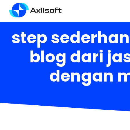
step sederhan
blog dari j
dengan me