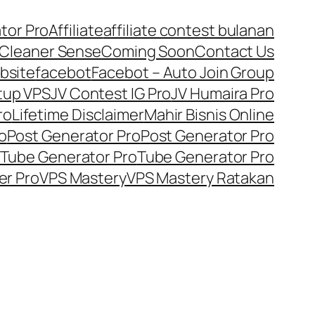
tor Pro
Affiliate
affiliate contest bulanan
Cleaner Sense
Coming Soon
Contact Us
bsite
facebot
Facebot – Auto Join Group
tup VPS
JV Contest IG Pro
JV Humaira Pro
ro
Lifetime Disclaimer
Mahir Bisnis Online
o
Post Generator Pro
Post Generator Pro
Tube Generator Pro
Tube Generator Pro
er Pro
VPS Mastery
VPS Mastery Ratakan