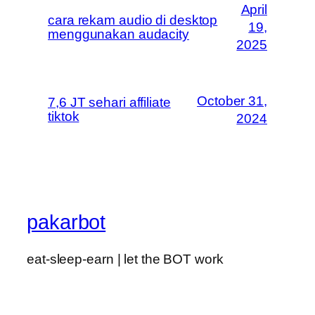
April
cara rekam audio di desktop
19,
menggunakan audacity
2025
October 31,
7,6 JT sehari affiliate
tiktok
2024
pakarbot
eat-sleep-earn | let the BOT work