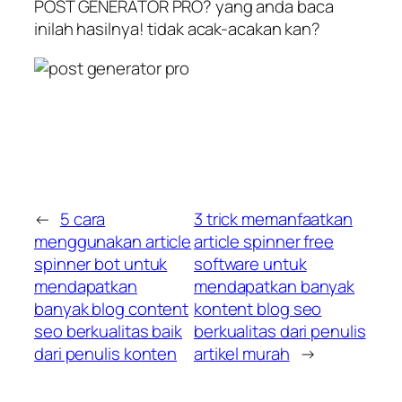
POST GENERATOR PRO? yang anda baca
inilah hasilnya! tidak acak-acakan kan?
←
5 cara
3 trick memanfaatkan
menggunakan article
article spinner free
spinner bot untuk
software untuk
mendapatkan
mendapatkan banyak
banyak blog content
kontent blog seo
seo berkualitas baik
berkualitas dari penulis
dari penulis konten
artikel murah
→