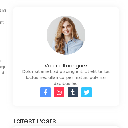
kami
nt
i
Valerie Rodriguez
nji
Dolor sit amet, adipiscing elit. Ut elit tellus,
 di
luctus nec ullamcorper mattis, pulvinar
g
dapibus leo.
k
Latest Posts