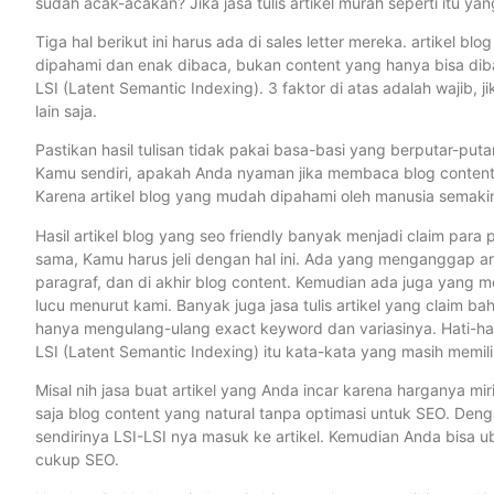
sudah acak-acakan? Jika jasa tulis artikel murah seperti itu yan
Tiga hal berikut ini harus ada di sales letter mereka. artikel bl
dipahami dan enak dibaca, bukan content yang hanya bisa dib
LSI (Latent Semantic Indexing). 3 faktor di atas adalah wajib, j
lain saja.
Pastikan hasil tulisan tidak pakai basa-basi yang berputar-putar
Kamu sendiri, apakah Anda nyaman jika membaca blog content
Karena artikel blog yang mudah dipahami oleh manusia semakin
Hasil artikel blog yang seo friendly banyak menjadi claim para pe
sama, Kamu harus jeli dengan hal ini. Ada yang menganggap arti
paragraf, dan di akhir blog content. Kemudian ada juga yang me
lucu menurut kami. Banyak juga jasa tulis artikel yang claim b
hanya mengulang-ulang exact keyword dan variasinya. Hati-hat
LSI (Latent Semantic Indexing) itu kata-kata yang masih memi
Misal nih jasa buat artikel yang Anda incar karena harganya mi
saja blog content yang natural tanpa optimasi untuk SEO. Deng
sendirinya LSI-LSI nya masuk ke artikel. Kemudian Anda bisa u
cukup SEO.