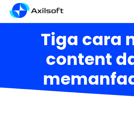
Tiga cara
content d
memanfaat