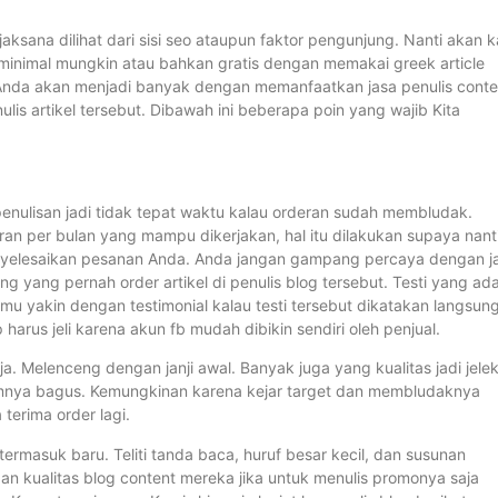
aksana dilihat dari sisi seo ataupun faktor pengunjung. Nanti akan 
inimal mungkin atau bahkan gratis dengan memakai greek article
site Anda akan menjadi banyak dengan memanfaatkan jasa penulis conte
ulis artikel tersebut. Dibawah ini beberapa poin yang wajib Kita
penulisan jadi tidak tepat waktu kalau orderan sudah membludak.
ran per bulan yang mampu dikerjakan, hal itu dilakukan supaya nant
nyelesaikan pesanan Anda. Anda jangan gampang percaya dengan ja
ng yang pernah order artikel di penulis blog tersebut. Testi yang ada
Kamu yakin dengan testimonial kalau testi tersebut dikatakan langsun
 harus jeli karena akun fb mudah dibikin sendiri oleh penjual.
a. Melenceng dengan janji awal. Banyak juga yang kualitas jadi jele
lumnya bagus. Kemungkinan karena kejar target dan membludaknya
terima order lagi.
termasuk baru. Teliti tanda baca, huruf besar kecil, dan susunan
an kualitas blog content mereka jika untuk menulis promonya saja