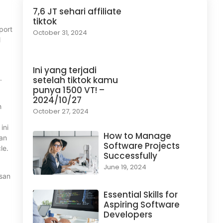
7,6 JT sehari affiliate
tiktok
port
October 31, 2024
l
Ini yang terjadi
.
setelah tiktok kamu
punya 1500 VT! –
2024/10/27
h
October 27, 2024
ini
How to Manage
kan
Software Projects
le.
Successfully
June 19, 2024
esan
Essential Skills for
Aspiring Software
Developers