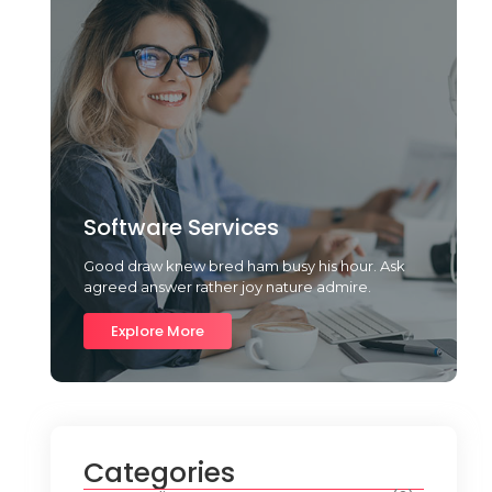
Software Services
Good draw knew bred ham busy his hour. Ask
agreed answer rather joy nature admire.
Explore More
Categories