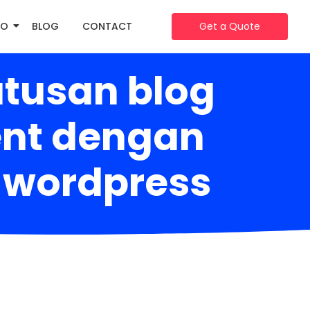
IO
BLOG
CONTACT
Get a Quote
tusan blog
ent dengan
 wordpress