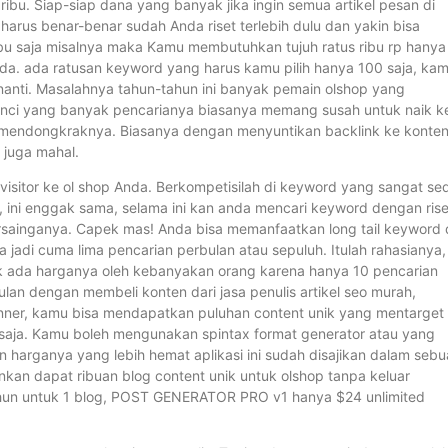
ribu. Siap-siap dana yang banyak jika ingin semua artikel pesan di
arus benar-benar sudah Anda riset terlebih dulu dan yakin bisa
ibu saja misalnya maka Kamu membutuhkan tujuh ratus ribu rp hanya
a. ada ratusan keyword yang harus kamu pilih hanya 100 saja, ka
enanti. Masalahnya tahun-tahun ini banyak pemain olshop yang
unci yang banyak pencarianya biasanya memang susah untuk naik k
 mendongkraknya. Biasanya dengan menyuntikan backlink ke konten
 juga mahal.
sitor ke ol shop Anda. Berkompetisilah di keyword yang sangat sed
r, ini enggak sama, selama ini kan anda mencari keyword dengan rise
rsainganya. Capek mas! Anda bisa memanfaatkan long tail keyword 
a jadi cuma lima pencarian perbulan atau sepuluh. Itulah rahasianya,
ak ada harganya oleh kebanyakan orang karena hanya 10 pencarian
an dengan membeli konten dari jasa penulis artikel seo murah,
inner, kamu bisa mendapatkan puluhan content unik yang mentarget
 saja. Kamu boleh mengunakan spintax format generator atau yang
 harganya yang lebih hemat aplikasi ini sudah disajikan dalam seb
nkan dapat ribuan blog content unik untuk olshop tanpa keluar
hun untuk 1 blog, POST GENERATOR PRO v1 hanya $24 unlimited