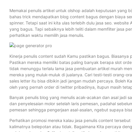
Memakai penulis artikel untuk olshop adalah keputusan yang bij
bahas trick mendapatkan blog content bagus dengan biaya sem
spinner. Tetapi saat ini kita ulas terlebih dulu jasa seo. web
yang bagus. Tapi sebaiknya lebih teliti dalam memfilter jasa pen
perhatikan waktu memilih jasa menulis.
Kinerja penulis content sudah Kamu pastikan bagus. Biasanya 
Pastikan mereka memiliki batas paling banyak berapa slot orde
tidak menunggu terlalu lama jasa pembuatan artikel murah me
mereka yang muluk-muluk di jualanya. Cari testi-testi orang-ora
sales letter itu bisa dibikin jadi jangan mudah percaya. Boleh 
oleh yang pernah order di twitter pribadinya, itupun masih tetap
Banyak penulis blog yang menulis acak-acakan dan asal jadi saj
dan penyelesaian molor setelah laris pemesan, padahal sebe
pemesan sehingga pengerjaan asal-asalan, ngebut supaya bisa 
Perhatikan promosi mereka kalau jasa penulis content tersebut 
kalimatnya belepotan atau tidak. Bagaimana Kita percaya deng