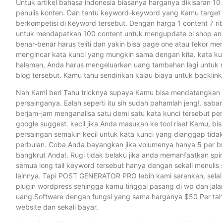
Untuk artikel bahasa indonesia biasanya harganya dikisaran 10 
penulis konten. Dan tentu keyword-keyword yang Kamu target h
berkompetisi di keyword tersebut. Dengan harga 1 content 7 r
untuk mendapatkan 100 content untuk mengupdate ol shop and
benar-benar harus teliti dan yakin bisa page one atau tekor m
mengincar kata kunci yang mungkin sama dengan kita. kata k
halaman, Anda harus mengeluarkan uang tambahan lagi untuk
blog tersebut. Kamu tahu sendirikan kalau biaya untuk backlink
Nah Kami beri Tahu tricknya supaya Kamu bisa mendatangkan vi
persainganya. Ealah seperti itu sih sudah pahamlah jeng!. saba
berjam-jam menganalisa satu demi satu kata kunci tersebut pe
google suggest. kecil jika Anda masukan ke tool riset Kamu, bis
persaingan semakin kecil untuk kata kunci yang dianggap tid
perbulan. Coba Anda bayangkan jika volumenya hanya 5 per bul
bangkrut Anda!. Rugi tidak belaku jika anda memanfaatkan sp
semua long tail keyword tersebut hanya dengan sekali menulis
lainnya. Tapi POST GENERATOR PRO lebih kami sarankan, selain
plugin wordpress sehingga kamu tinggal pasang di wp dan jala
uang.Software dengan fungsi yang sama harganya $50 Per ta
website dan sekali bayar.