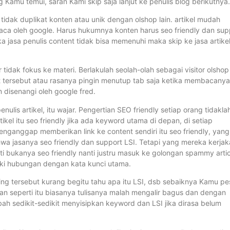
g Kamu temui, saran Kami skip saja lanjut ke penulis blog berikutnya.
og tidak duplikat konten atau unik dengan olshop lain. artikel mudah
aca oleh google. Harus hukumnya konten harus seo friendly dan sup
ika jasa penulis content tidak bisa memenuhi maka skip ke jasa artike
 tidak fokus ke materi. Berlakulah seolah-olah sebagai visitor olshop
 tersebut atau rasanya pingin menutup tab saja ketika membacanya
 disenangi oleh google fred.
nulis artikel, itu wajar. Pengertian SEO friendly setiap orang tidakla
kel itu seo friendly jika ada keyword utama di depan, di setiap
nganggap memberikan link ke content sendiri itu seo friendly, yang 
ahwa jasanya seo friendly dan support LSI. Tetapi yang mereka kerja
i bukanya seo friendly nanti justru masuk ke golongan spammy artic
liki hubungan dengan kata kunci utama.
ring tersebut kurang begitu tahu apa itu LSI, dsb sebaiknya Kamu p
an seperti itu biasanya tulisanya malah mengalir bagus dan dengan
bah sedikit-sedikit menyisipkan keyword dan LSI jika dirasa belum