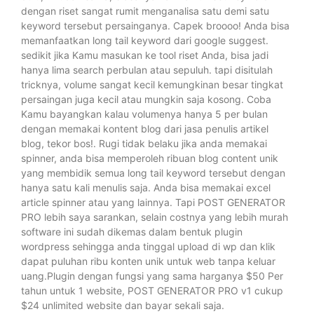
dengan riset sangat rumit menganalisa satu demi satu
keyword tersebut persainganya. Capek broooo! Anda bisa
memanfaatkan long tail keyword dari google suggest.
sedikit jika Kamu masukan ke tool riset Anda, bisa jadi
hanya lima search perbulan atau sepuluh. tapi disitulah
tricknya, volume sangat kecil kemungkinan besar tingkat
persaingan juga kecil atau mungkin saja kosong. Coba
Kamu bayangkan kalau volumenya hanya 5 per bulan
dengan memakai kontent blog dari jasa penulis artikel
blog, tekor bos!. Rugi tidak belaku jika anda memakai
spinner, anda bisa memperoleh ribuan blog content unik
yang membidik semua long tail keyword tersebut dengan
hanya satu kali menulis saja. Anda bisa memakai excel
article spinner atau yang lainnya. Tapi POST GENERATOR
PRO lebih saya sarankan, selain costnya yang lebih murah
software ini sudah dikemas dalam bentuk plugin
wordpress sehingga anda tinggal upload di wp dan klik
dapat puluhan ribu konten unik untuk web tanpa keluar
uang.Plugin dengan fungsi yang sama harganya $50 Per
tahun untuk 1 website, POST GENERATOR PRO v1 cukup
$24 unlimited website dan bayar sekali saja.