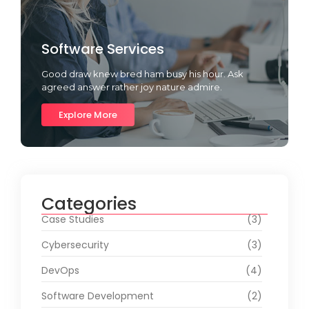
Software Services
Good draw knew bred ham busy his hour. Ask
agreed answer rather joy nature admire.
Explore More
Categories
Case Studies
(3)
Cybersecurity
(3)
DevOps
(4)
Software Development
(2)