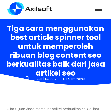
Tiga cara menggunakan
best article spinner tool
untuk memperoleh
ribuan blog content seo
berkualitas baik dari jasa
artikel seo
-
-
April 13, 2017
No Comments
Jika tujuan Anda membuat artikel berkualitas baik dilihat