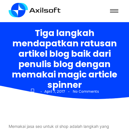
Tiga langkah
mendapatkan ratusan
artikel blog baik dari
penulis blog dengan
memakai magic article
spinner
-
-
April 7, 2017
No Comments
Memakai jasa seo untuk ol shop adalah langkah yang