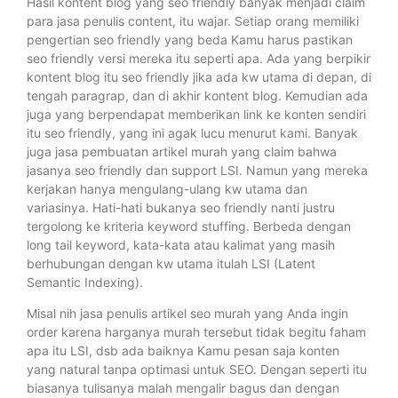
Hasil kontent blog yang seo friendly banyak menjadi claim
para jasa penulis content, itu wajar. Setiap orang memiliki
pengertian seo friendly yang beda Kamu harus pastikan
seo friendly versi mereka itu seperti apa. Ada yang berpikir
kontent blog itu seo friendly jika ada kw utama di depan, di
tengah paragrap, dan di akhir kontent blog. Kemudian ada
juga yang berpendapat memberikan link ke konten sendiri
itu seo friendly, yang ini agak lucu menurut kami. Banyak
juga jasa pembuatan artikel murah yang claim bahwa
jasanya seo friendly dan support LSI. Namun yang mereka
kerjakan hanya mengulang-ulang kw utama dan
variasinya. Hati-hati bukanya seo friendly nanti justru
tergolong ke kriteria keyword stuffing. Berbeda dengan
long tail keyword, kata-kata atau kalimat yang masih
berhubungan dengan kw utama itulah LSI (Latent
Semantic Indexing).
Misal nih jasa penulis artikel seo murah yang Anda ingin
order karena harganya murah tersebut tidak begitu faham
apa itu LSI, dsb ada baiknya Kamu pesan saja konten
yang natural tanpa optimasi untuk SEO. Dengan seperti itu
biasanya tulisanya malah mengalir bagus dan dengan