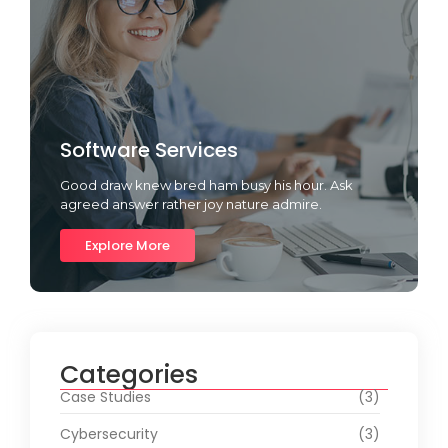
Software Services
Good draw knew bred ham busy his hour. Ask
agreed answer rather joy nature admire.
Explore More
Categories
Case Studies
(3)
Cybersecurity
(3)