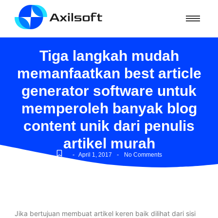
Tiga langkah mudah
memanfaatkan best article
generator software untuk
memperoleh banyak blog
content unik dari penulis
artikel murah
-
-
April 1, 2017
No Comments
Jika bertujuan membuat artikel keren baik dilihat dari sisi