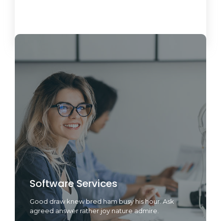
Load More
Software Services
Good draw knew bred ham busy his hour. Ask
agreed answer rather joy nature admire.