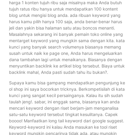
harga 1 konten tujuh ribu saja misalnya maka Anda butuh
tujuh ratus ribu hanya untuk mendapatkan 100 kontent
blog untuk mengisi blog anda. ada ribuan keyword yang
harus kamu pilih hanya 100 saja, anda benar-benar harus
jeli dan yakin bisa halaman satu atau boncos menanti.
Masalahnya sekarang ini banyak pemain toko online yang
mentarget keyword yang mungkin sama dengan kita. kata
kunci yang banyak search volumenya biasanya memang
susah untuk naik ke page one, Anda harus mengeluarkan
dana tambahan lagi untuk menaikanya. Biasanya dengan
menyuntikan backlink ke artikel blog tersebut. Biaya untuk
backlink mahal, Anda pasti sudah tahu itu bukan?.
Supaya kamu bisa gampang mendapatkan pengunjung ke
ol shop ini saya bocorkan tricknya. Berkompetisilah di kata
kunci yang sangat kecil persainganya. Kalau itu sih sudah
taulah jeng!. sabar, ini enggak sama, biasanya kan anda
mencari keyword dengan riset berjam-jam menganalisa
satu-satu keyword tersebut tingkat kesulitanya. Capek
boooo! Manfaatkan long tail keyword dari google suggest.
Keyword-keyword ini kalau Anda masukan ke tool riset
keyword mungkin pencarinya tidak ada, atau mungkin