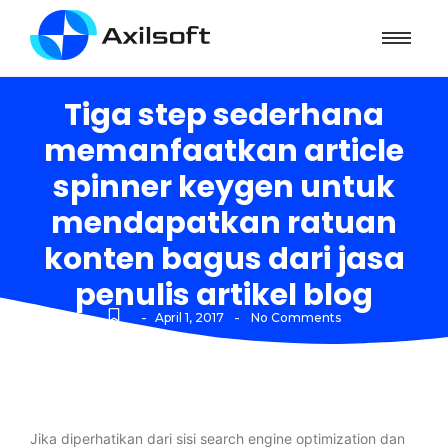
Tiga step sederhana
memanfaatkan article
spinner keygen untuk
mendapatkan ratuan
konten bagus dari jasa
penulis artikel blog
-
-
April 1, 2017
No Comments
Jika diperhatikan dari sisi search engine optimization dan