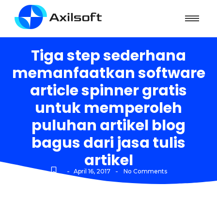
Tiga step sederhana
memanfaatkan software
article spinner gratis
untuk memperoleh
puluhan artikel blog
bagus dari jasa tulis
artikel
-
-
April 16, 2017
No Comments