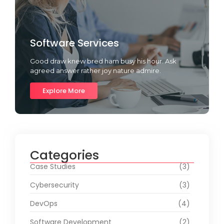
Software Services
Good draw knew bred ham busy his hour. Ask
agreed answer rather joy nature admire.
Explore More
Categories
Case Studies
(3)
Cybersecurity
(3)
DevOps
(4)
Software Development
(2)