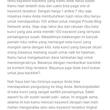
tentu keyword-keyword yang Kamu bidik harus sudah
Kamu riset terlebih dulu dan yakin bisa page one di
keyword tersebut. Dengan harga 1 artikel 7 ribu saja
misalnya maka Anda membutuhkan tujuh ratus ribu hanya
untuk mendapatkan 100 artikel untuk mengisi Private Blog
Network anda. Siap-siap tekor jika dari ratusan ribu kata
kunci yang ada anda memilih 100 keyword yang ternyata
persainganya susah. Masalahnya belakangan ini banyak
pemain toko online yang mentarget kata kunci yang
mungkin sama dengan kita. kata kunci yang banyak dicari
orang biasanya memang susah untuk naik ke halaman,
Kamu harus mengeluarkan dana tambahan lagi untuk
mendongkraknya. Biasanya dengan memberikan backlink
ke kontent blog tersebut. Biayanya juga tidak kecil bukan
untuk jasa backlink?.
Nah Saya beri tau tricknya supaya Anda bisa
mendapatkan pengunjung ke blog Anda. Berkompetisilah
di kata kunci yang sangat sedikit persainganya. Ealah
seperti itu sih sudah taulah pak!. sabar, ini enggak sama,
selama ini kan kamu mencari keyword dengan riset mati-
matian menganalisa satu-satu keyword tersebut tingkat