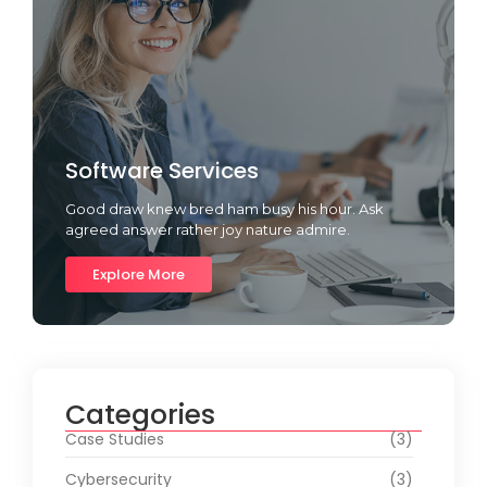
Software Services
Good draw knew bred ham busy his hour. Ask
agreed answer rather joy nature admire.
Explore More
Categories
Case Studies
(3)
Cybersecurity
(3)