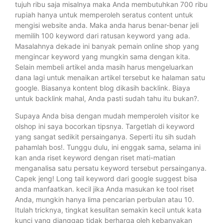
tujuh ribu saja misalnya maka Anda membutuhkan 700 ribu
rupiah hanya untuk memperoleh seratus content untuk
mengisi website anda. Maka anda harus benar-benar jeli
memilih 100 keyword dari ratusan keyword yang ada.
Masalahnya dekade ini banyak pemain online shop yang
mengincar keyword yang mungkin sama dengan kita.
Selain membeli artikel anda masih harus mengeluarkan
dana lagi untuk menaikan artikel tersebut ke halaman satu
google. Biasanya kontent blog dikasih backlink. Biaya
untuk backlink mahal, Anda pasti sudah tahu itu bukan?.
Supaya Anda bisa dengan mudah memperoleh visitor ke
olshop ini saya bocorkan tipsnya. Targetlah di keyword
yang sangat sedikit persainganya. Seperti itu sih sudah
pahamlah bos!. Tunggu dulu, ini enggak sama, selama ini
kan anda riset keyword dengan riset mati-matian
menganalisa satu persatu keyword tersebut persainganya.
Capek jeng! Long tail keyword dari google suggest bisa
anda manfaatkan. kecil jika Anda masukan ke tool riset
Anda, mungkin hanya lima pencarian perbulan atau 10.
Itulah tricknya, tingkat kesulitan semakin kecil untuk kata
kunci yang dianggap tidak berharga oleh kebanyakan