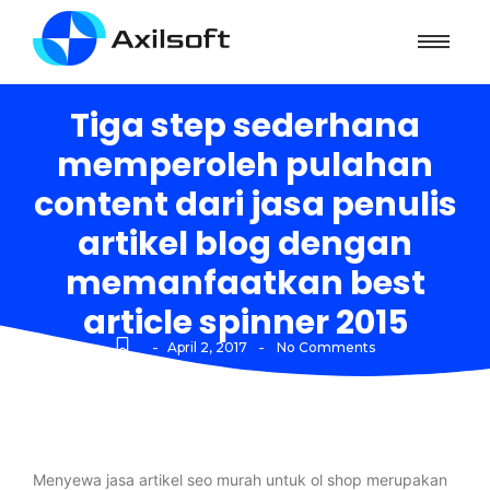
Tiga step sederhana
memperoleh pulahan
content dari jasa penulis
artikel blog dengan
memanfaatkan best
article spinner 2015
-
-
April 2, 2017
No Comments
Menyewa jasa artikel seo murah untuk ol shop merupakan