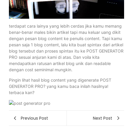
terdapat cara lainya yang lebih cerdas jika kamu memang
benar-benar males bikin artikel tapi mau keluar uang dikit
dengan pesan blog content ke penulis content. Tapi kamu
pesan saja 1 blog content, lalu kita buat spintax dari artikel
blog tersebut dan proses spintax itu ke POST GENERATOR
PRO sesuai anjuran kami di atas. Dan voila kita
mendapatkan ratusan artikel blog unik dan readable
dengan cost seminimal mungkin.
Pingin lihat hasil blog content yang digenerate POST
GENERATOR PRO? yang kamu baca inilah hasilnya!
terbaca kan?
Previous Post
Next Post