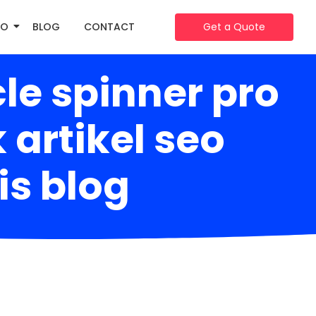
IO
BLOG
CONTACT
Get a Quote
le spinner pro
artikel seo
is blog