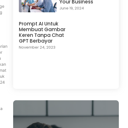
Your Business
age
June 19, 2024
og
Prompt AI Untuk
.
Membuat Gambar
Keren Tanpa Chat
GPT Berbayar
rian
November 24, 2023
er
u
akan
emat
tuk
Load More
$24
ya