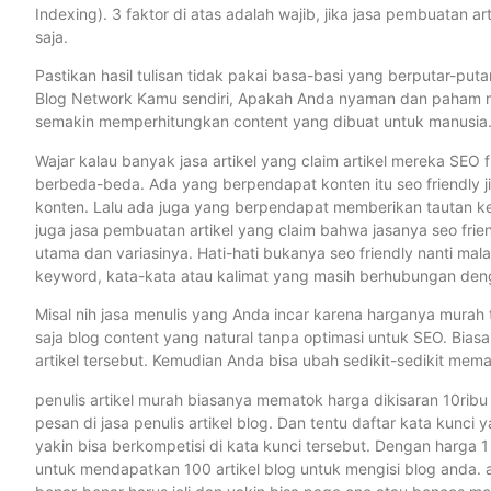
Indexing). 3 faktor di atas adalah wajib, jika jasa pembuatan a
saja.
Pastikan hasil tulisan tidak pakai basa-basi yang berputar-put
Blog Network Kamu sendiri, Apakah Anda nyaman dan paham mem
semakin memperhitungkan content yang dibuat untuk manusia
Wajar kalau banyak jasa artikel yang claim artikel mereka SEO fr
berbeda-beda. Ada yang berpendapat konten itu seo friendly ji
konten. Lalu ada juga yang berpendapat memberikan tautan ke ar
juga jasa pembuatan artikel yang claim bahwa jasanya seo fri
utama dan variasinya. Hati-hati bukanya seo friendly nanti ma
keyword, kata-kata atau kalimat yang masih berhubungan denga
Misal nih jasa menulis yang Anda incar karena harganya murah 
saja blog content yang natural tanpa optimasi untuk SEO. Biasa
artikel tersebut. Kemudian Anda bisa ubah sedikit-sedikit me
penulis artikel murah biasanya mematok harga dikisaran 10ribu
pesan di jasa penulis artikel blog. Dan tentu daftar kata kunci
yakin bisa berkompetisi di kata kunci tersebut. Dengan harga 1
untuk mendapatkan 100 artikel blog untuk mengisi blog anda. a