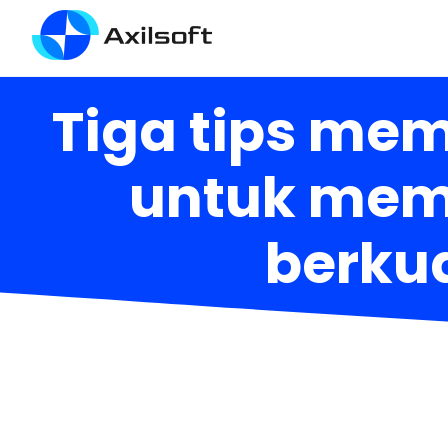
Tiga tips mem
untuk memp
berkua