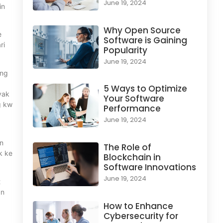
June 19, 2024
in
Why Open Source
e
Software is Gaining
ri
Popularity
June 19, 2024
ang
5 Ways to Optimize
yak
Your Software
g kw
Performance
June 19, 2024
an
The Role of
k ke
Blockchain in
Software Innovations
June 19, 2024
t
an
How to Enhance
Cybersecurity for