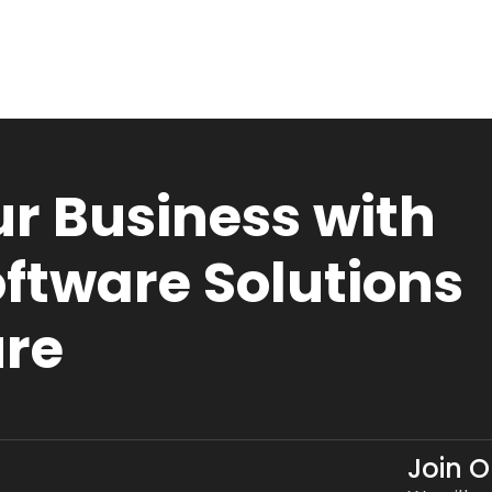
r Business with
ftware Solutions
ure
Join 