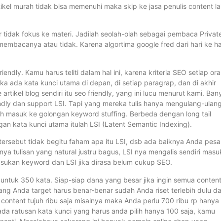
rtikel murah tidak bisa memenuhi maka skip ke jasa penulis content la
ar tidak fokus ke materi. Jadilah seolah-olah sebagai pembaca Privat
bacanya atau tidak. Karena algortima google fred dari hari ke ha
.
iendly. Kamu harus teliti dalam hal ini, karena kriteria SEO setiap or
ka ada kata kunci utama di depan, di setiap paragrap, dan di akhir
tikel blog sendiri itu seo friendly, yang ini lucu menurut kami. Ban
endly dan support LSI. Tapi yang mereka tulis hanya mengulang-ulan
lah masuk ke golongan keyword stuffing. Berbeda dengan long tail
n kata kunci utama itulah LSI (Latent Semantic Indexing).
tersebut tidak begitu faham apa itu LSI, dsb ada baiknya Anda pes
nya tulisan yang natural justru bagus, LSI nya mengalis sendiri masu
masukan keyword dan LSI jika dirasa belum cukup SEO.
 untuk 350 kata. Siap-siap dana yang besar jika ingin semua conten
 yang Anda target harus benar-benar sudah Anda riset terlebih dulu d
 content tujuh ribu saja misalnya maka Anda perlu 700 ribu rp hanya
da ratusan kata kunci yang harus anda pilih hanya 100 saja, kamu