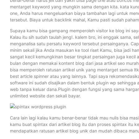
benar-benar harus jeli dan yakin bisa page one atau boncos m
mentarget keyword yang mungkin sama dengan kita. kata kunci
one, Anda harus mengeluarkan biaya tambahan lagi untuk men
tersebut. Biaya untuk backlink mahal, Kamu pasti sudah paham
Supaya kamu bisa gampang memperoleh visitor ke blog ini saya 
Kalau itu sih sudah taulah jeng!. kalem bro, ini enggak sama, s
menganalisa satu persatu keyword tersebut persainganya. Cape
minim sekali jika Anda masukan ke tool riset Kamu, bisa jadi ha
sangat kecil kemungkinan besar tingkat persaingan juga kecil 
bulan dengan memakai kontent blog dari jasa artikel seo murah
bisa memperoleh ratusan artikel unik yang mentarget semua lt
best article spinner atau yang lainnya. Tapi saya rekomend
software ini sudah disajikan dalam bentuk plugin wp sehingga a
web tanpa keluar dana.Plugin dengan fungsi yang sama harg
unlimited website dan sekali bayar.
Cara lain lagi kalau kamu benar-benar tidak mau nulis bisa masih
kamu buat spintax dari artikel blog itu dan proses spintax it
mendapatkan ratusan artikel blog unik dan mudah dibaca man