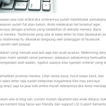
ebiasaan jasa tulis artikel jika orderannya sudah membludak penulisan
 pesanan sudah full atau belum, Anda melakukan hal tersebut agar
 percaya dengan promosi yang berlebihan di website mereka. Baca
e mereka. Testimonial yang ada di sales letter itu bisa dipalsukan ja
 testimonial itu dikatakan langsung oleh pelanggan di facebook
sendiri oleh penjual.
dakan yang menulis asal jadi saja dan acak-acakan. Melenceng den
rjaan molor setelah ramai pemesan, walaupun sebelumnya berkualita
ngerjaan asal-asalan, ngebut supaya bisa ngerjain orderan yang la
erhatikan promosi mereka. Lihat tanda baca, huruf besar kecil, dan
 sales letter saja sudah belepotan bagaimana Kita mau percaya
anjut saja ke jasa tulis artikel murah selanjutnya jika Anda mendap
 belum ada di blog lain. konten mudah dipahami dan enak dibaca, bu
ya kontent blog harus seo friendly dan support LSI (Latent Semanti