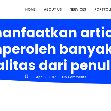
HOME
ABOUT US
SERVICES
PORTFOL
anfaatkan artic
eroleh banyak 
litas dari penul
April 2, 2017
No Comments
-
-