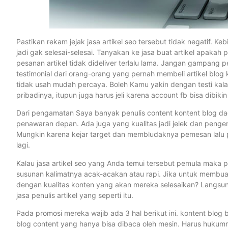
Pastikan rekam jejak jasa artikel seo tersebut tidak negatif. K
jadi gak selesai-selesai. Tanyakan ke jasa buat artikel apakah
pesanan artikel tidak dideliver terlalu lama. Jangan gampang
testimonial dari orang-orang yang pernah membeli artikel blog k
tidak usah mudah percaya. Boleh Kamu yakin dengan testi kalau
pribadinya, itupun juga harus jeli karena account fb bisa dibikin 
Dari pengamatan Saya banyak penulis content kontent blog da
penawaran depan. Ada juga yang kualitas jadi jelek dan penge
Mungkin karena kejar target dan membludaknya pemesan lalu pe
lagi.
Kalau jasa artikel seo yang Anda temui tersebut pemula maka p
susunan kalimatnya acak-acakan atau rapi. Jika untuk membuat
dengan kualitas konten yang akan mereka selesaikan? Langsung l
jasa penulis artikel yang seperti itu.
Pada promosi mereka wajib ada 3 hal berikut ini. kontent blog
blog content yang hanya bisa dibaca oleh mesin. Harus hukumn