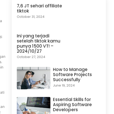
7,6 JT sehari affiliate
tiktok
October 31, 2024
ya
Ini yang terjadi
di
setelah tiktok kamu
punya 1500 VT! –
2024/10/27
gan
October 27, 2024
s.
in
How to Manage
Software Projects
Successfully
June 19, 2024
ati
Essential Skills for
Aspiring Software
kan
Developers
c