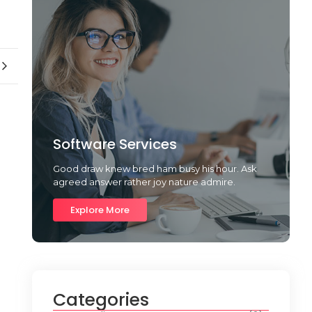
Software Services
Good draw knew bred ham busy his hour. Ask
agreed answer rather joy nature admire.
Explore More
Categories