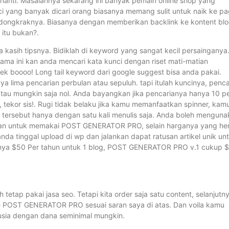
enanti. Masalahnya sekarang ini banyak pemain online shop yang
 yang banyak dicari orang biasanya memang sulit untuk naik ke p
dongkraknya. Biasanya dengan memberikan backlink ke kontent bl
 itu bukan?.
kasih tipsnya. Bidiklah di keyword yang sangat kecil persainganya
elama ini kan anda mencari kata kunci dengan riset mati-matian
k boooo! Long tail keyword dari google suggest bisa anda pakai.
nya lima pencarian perbulan atau sepuluh. tapi itulah kuncinya, penca
atau mungkin saja nol. Anda bayangkan jika pencarianya hanya 10 p
, tekor sis!. Rugi tidak belaku jika kamu memanfaatkan spinner, kam
k tersebut hanya dengan satu kali menulis saja. Anda boleh mengun
asikan untuk memakai POST GENERATOR PRO, selain harganya yang h
nda tinggal upload di wp dan jalankan dapat ratusan artikel unik un
anya $50 Per tahun untuk 1 blog, POST GENERATOR PRO v.1 cukup 
 tetap pakai jasa seo. Tetapi kita order saja satu content, selanjutn
u ke POST GENERATOR PRO sesuai saran saya di atas. Dan voila kamu
usia dengan dana seminimal mungkin.