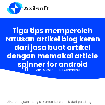
Tiga tips memperoleh
ratusan artikel blog keren
dari jasa buat artikel
dengan memakai article
spinner for android
-
-
April 5, 2017
No Comments
Jika bertujuan mengisi konten keren baik dari pandangan