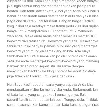
dikisaran 10 ribu. Kamu harus siap merogoh kocek banyak
jika ingin semua blog content menggunakan jasa penulis
konten. Dan tentu daftar kata kunci yang Anda bidik harus
benar-benar sudah Kamu riset terlebih dulu dan yakin bisa
page one di kata kunci tersebut. Dengan harga 1 artikel
blog 7 ribu saja misalnya maka Kamu perlu 700 ribu rupiah
hanya untuk memperoleh 100 content untuk memenuhi
web anda. Maka anda harus benar-benar jeli memilih 100
keyword dari ratusan ribu keyword yang ada. Masalahnya
tahun-tahun ini banyak pemain publisher yang mentarget
keyword yang mungkin sama dengan kita. Ada biaya
tambahan lagi untuk menaikan posisi content ke halaman
satu jika anda mentarget keyword-keyword yang memang
banyak dicari orang seperti itu. Biasanya dengan
menyuntikan backlink ke blog content tersebut. Costnya
juga tidak kecil bukan untuk jasa backlink?.
Nah Saya kasih bocoran caranyanya supaya Anda bisa
mendapatkan visitor ke money site Anda. Berkompetisilah
di kata kunci yang sangat kecil persainganya. Ealah
seperti itu sih sudah pahamlah bos!. Tunggu dulu, ini tidak
sama, biasanya kan kamu mencari kata kunci dengan riset