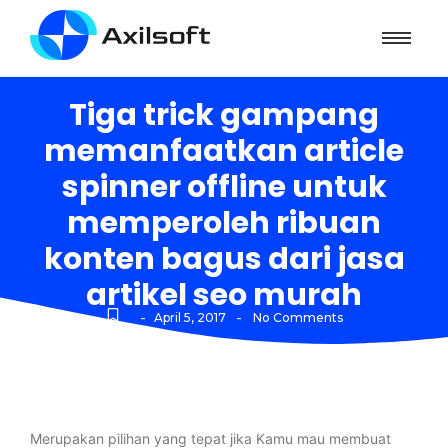
Tiga trick gampang
memanfaatkan article
spinner offline untuk
memperoleh ribuan
konten bagus dari jasa
artikel seo murah
-
-
April 5, 2017
No Comments
Merupakan pilihan yang tepat jika Kamu mau membuat