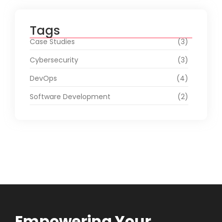
Tags
Case Studies
(3)
Cybersecurity
(3)
DevOps
(4)
Software Development
(2)
Empowering Your