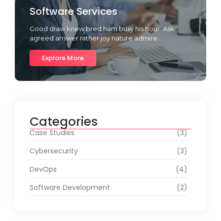
Software Services
Good draw knew bred ham busy his hour. Ask
agreed answer rather joy nature admire.
Explore More
Categories
Case Studies
(3)
Cybersecurity
(3)
DevOps
(4)
Software Development
(2)