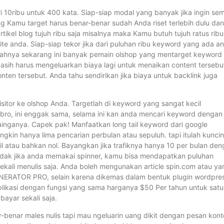
i 10ribu untuk 400 kata. Siap-siap modal yang banyak jika ingin se
g Kamu target harus benar-benar sudah Anda riset terlebih dulu dan
tikel blog tujuh ribu saja misalnya maka Kamu butuh tujuh ratus ribu
te anda. Siap-siap tekor jika dari puluhan ribu keyword yang ada a
salahnya sekarang ini banyak pemain olshop yang mentarget keyword
asih harus mengeluarkan biaya lagi untuk menaikan content tersebu
en tersebut. Anda tahu sendirikan jika biaya untuk backlink juga
itor ke olshop Anda. Targetlah di keyword yang sangat kecil
m bro, ini enggak sama, selama ini kan anda mencari keyword dengan
ainganya. Capek pak! Manfaatkan long tail keyword dari google
ngkin hanya lima pencarian perbulan atau sepuluh. tapi itulah kunci
l atau bahkan nol. Bayangkan jika trafiknya hanya 10 per bulan de
pi tidak jika anda memakai spinner, kamu bisa mendapatkan puluhan
kali menulis saja. Anda boleh mengunakan article spin.com atau ya
ERATOR PRO, selain karena dikemas dalam bentuk plugin wordpre
plikasi dengan fungsi yang sama harganya $50 Per tahun untuk satu
yar sekali saja.
r-benar males nulis tapi mau ngeluarin uang dikit dengan pesan kont