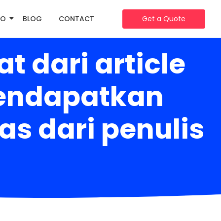
IO
BLOG
CONTACT
Get a Quote
 dari article
mendapatkan
as dari penulis