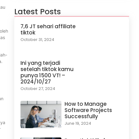
tau
Latest Posts
7,6 JT sehari affiliate
oleh
tiktok
tas
October 31, 2024
lah-
a.
Ini yang terjadi
setelah tiktok kamu
punya 1500 VT! –
2024/10/27
October 27, 2024
un
How to Manage
Software Projects
Successfully
nya
June 19, 2024
r