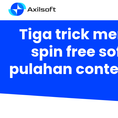
Tiga trick m
spin free 
pulahan conten