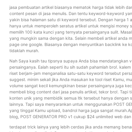
jasa pembuatan artikel biasanya mematok harga tidak lebih dar
content pesan di jasa menulis. Dan tentu keyword-keyword yan
yakin bisa halaman satu di keyword tersebut. Dengan harga 1 ar
hanya untuk memperoleh seratus artikel untuk mengisi money si
memilih 100 kata kunci yang ternyata persainganya sulit. Ma
yang mungkin sama dengan kita. Selain membeli artikel anda m
page one google. Biasanya dengan menyuntikan backlink ke kont
tidaklah murah.
Nah Saya kasih tau tipsnya supaya Anda bisa mendatangkan vis
persainganya. Ealah seperti itu sih sudah pahamlah bro!. kale
riset berjam-jam menganalisa satu-satu keyword tersebut pers
suggest. minim sekali jika Anda masukan ke tool riset Kamu, mu
volume sangat kecil kemungkinan besar persainganya juga keci
membeli blog content dari jasa penulis artikel, tekor bro!. Ta
konten unik yang membidik semua ltk tersebut hanya dengan se
lainnya. Tapi saya menyarankan untuk menggunakan POST GEN
yang tinggal Kamu upload, bandrol harga juga sangat murah.A
blog, POST GENERATOR PRO v1 cukup $24 unlimited web dan ba
terdapat trick lainya yang lebih cerdas jika anda memang bena