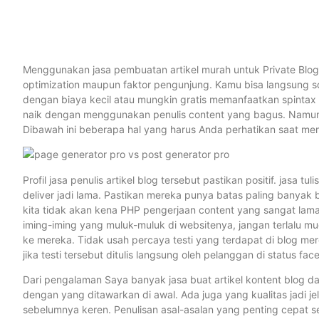
Menggunakan jasa pembuatan artikel murah untuk Private Blog N
optimization maupun faktor pengunjung. Kamu bisa langsung sc
dengan biaya kecil atau mungkin gratis memanfaatkan spintax api
naik dengan menggunakan penulis content yang bagus. Namun Ka
Dibawah ini beberapa hal yang harus Anda perhatikan saat memi
Profil jasa penulis artikel blog tersebut pastikan positif. jasa 
deliver jadi lama. Pastikan mereka punya batas paling banyak
kita tidak akan kena PHP pengerjaan content yang sangat lam
iming-iming yang muluk-muluk di websitenya, jangan terlalu m
ke mereka. Tidak usah percaya testi yang terdapat di blog merek
jika testi tersebut ditulis langsung oleh pelanggan di status fa
Dari pengalaman Saya banyak jasa buat artikel kontent blog d
dengan yang ditawarkan di awal. Ada juga yang kualitas jadi 
sebelumnya keren. Penulisan asal-asalan yang penting cepat s