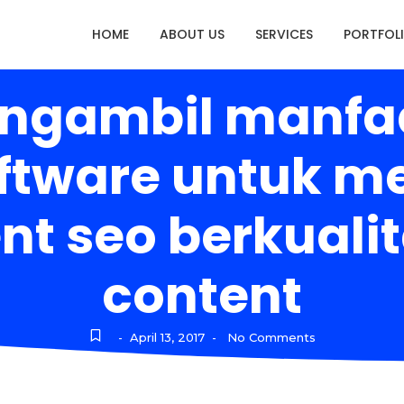
HOME
ABOUT US
SERVICES
PORTFOL
engambil manfaat
software untuk 
t seo berkualit
content
April 13, 2017
No Comments
-
-