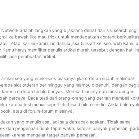
etwork adalah langkah yang bijaksana dilihat dari sisi search engi
roll ke bawah jika mau trick untuk mendapatkan content berkualita
. Tetapi kali ini kami ulas dahulu jasa tulis artikel seo. web Kamu 
mu harus memfilter penulis artikel murah tersebut dengan hati-ha
lih jasa pembuatan artikel.
tulis artikel seo yang ecek-ecek biasanya jika orderan sudah melimpah
 berapa slot orderan per minggu yang mampu dipenuhi, dengan begi
a karena orderan terlalu banyak. Mereka biasanya promosi dengan
udah percaya. Baca testi dari orang-orang yang pernah membeli kon
a karena testimonial seperti itu bisa dibikin sendiri. Anda boleh yak
cebook, atau di forum-forum misalnya.
adakan yang menulis asal jadi saja dan acak-acakan. Tidak sama
jelek dan pengerjaan tidak tepat waktu setelah banyak pemesan, pad
elesai karena mengejar target banyak pemesan.