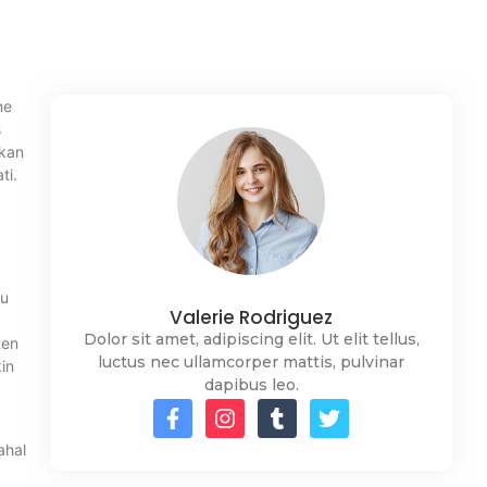
ne
s
akan
ti.
tu
Valerie Rodriguez
Dolor sit amet, adipiscing elit. Ut elit tellus,
ten
luctus nec ullamcorper mattis, pulvinar
in
dapibus leo.
ahal