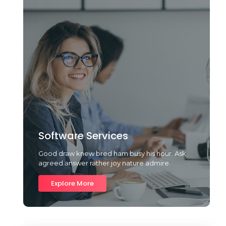
Software Services
Good draw knew bred ham busy his hour. Ask
agreed answer rather joy nature admire.
Explore More