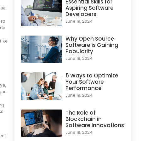
Essential Skills for
Aspiring Software
mua
Developers
 rp
June 19, 2024
nda
Why Open Source
t ke
Software is Gaining
Popularity
June 19, 2024
5 Ways to Optimize
Your Software
nya,
Performance
ngan
June 19, 2024
ng
ss
The Role of
Blockchain in
Software Innovations
June 19, 2024
ent