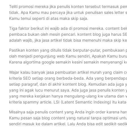
Teliti promosi mereka jika penulis konten tersebut termasuk pe
tidak. Apa Kamu mau percaya jika untuk penulisan sales letter s
Kamu temui seperti di atas maka skip saja.
Tiga faktor berikut ini wajib ada di promosi mereka. content b
pembaca bukan oleh mesin pencari. kontent blog juga harus SEO
adalah wajib, jika jasa artikel tidak bisa memenuhi maka skip ke 
Pastikan konten yang ditulis tidak berputar-putar, pembukaan 
olah menjadi pengunjung web Kamu sendiri, Apakah Kamu buru
Karena algortima google semakin kesini semakin menyenangi ko
Wajar kalau banyak jasa pembuatan artikel murah yang claim con
kriteria SEO setiap orang berbeda-beda. Ada yang berpendapat 
setiap paragraf, dan di akhir kontent blog. Kemudian ada juga 
yang ini agak lucu menurut saya. Ada juga jasa penulis konte
yang mereka kerjakan hanya mengulang-ulang kw utama dan varia
kriteria spammy article. LSI (Latent Semantic Indexing) itu k
Misalnya saja penulis content yang Anda ingin order karena ha
Kamu pesan saja blog content yang natural tanpa optimasi untu
sendiri masuk ke dalam artikel. Lalu Anda bisa edit sedikit-s