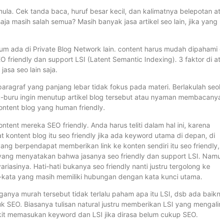
mula. Cek tanda baca, huruf besar kecil, dan kalimatnya belepotan a
aja masih salah semua? Masih banyak jasa artikel seo lain, jika yang
elum ada di Private Blog Network lain. content harus mudah dipahami 
 friendly dan support LSI (Latent Semantic Indexing). 3 faktor di a
jasa seo lain saja.
paragraf yang panjang lebar tidak fokus pada materi. Berlakulah seo
-buru ingin menutup artikel blog tersebut atau nyaman membacany
ntent blog yang human friendly.
tent mereka SEO friendly. Anda harus teliti dalam hal ini, karena
kontent blog itu seo friendly jika ada keyword utama di depan, di
yang berpendapat memberikan link ke konten sendiri itu seo friendly,
n yang menyatakan bahwa jasanya seo friendly dan support LSI. Nam
sinya. Hati-hati bukanya seo friendly nanti justru tergolong ke
ata-kata yang masih memiliki hubungan dengan kata kunci utama.
rganya murah tersebut tidak terlalu paham apa itu LSI, dsb ada baik
k SEO. Biasanya tulisan natural justru memberikan LSI yang mengali
edikit memasukan keyword dan LSI jika dirasa belum cukup SEO.