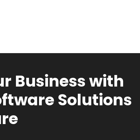
r Business with
ftware Solutions
ure