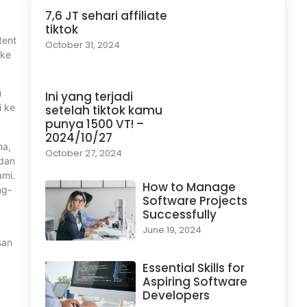
7,6 JT sehari affiliate
tiktok
tent
October 31, 2024
 ke
u
Ini yang terjadi
i ke
setelah tiktok kamu
punya 1500 VT! –
2024/10/27
ma,
October 27, 2024
 dan
ami.
How to Manage
ng-
Software Projects
Successfully
June 19, 2024
san
Essential Skills for
Aspiring Software
Developers