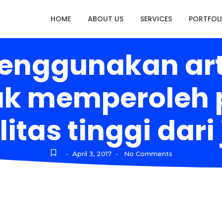
HOME
ABOUT US
SERVICES
PORTFOL
menggunakan arti
uk memperoleh p
itas tinggi dari 
April 3, 2017
No Comments
-
-