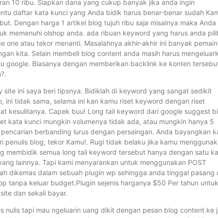
ran 10 ribu. Siapkan dana yang cukup banyak jika anda ingin
tentu daftar kata kunci yang Anda bidik harus benar-benar sudah Ka
ebut. Dengan harga 1 artikel blog tujuh ribu saja misalnya maka Anda
uk memenuhi olshop anda. ada ribuan keyword yang harus anda pili
ge one atau tekor menanti. Masalahnya akhir-akhir ini banyak pemain
gan kita. Selain membeli blog content anda masih harus mengeluar
tu google. Biasanya dengan memberikan backlink ke konten tersebu
?.
 ini saya beri tipsnya. Bidiklah di keyword yang sangat sedikit
o, ini tidak sama, selama ini kan kamu riset keyword dengan riset
t kesulitanya. Capek buu! Long tail keyword dari google suggest b
iset kata kunci mungkin volumenya tidak ada, atau mungkin hanya 5
nya, pencarian berbanding lurus dengan persaingan. Anda bayangkan k
 penulis blog, tekor Kamu!. Rugi tidak belaku jika kamu mengguna
g membidik semua long tail keyword tersebut hanya dengan satu ka
au yang lainnya. Tapi kami menyarankan untuk menggunakan POST
ah dikemas dalam sebuah plugin wp sehingga anda tinggal pasang 
hop tanpa keluar budget.Plugin sejenis harganya $50 Per tahun untu
te dan sekali bayar.
s nulis tapi mau ngeluarin uang dikit dengan pesan blog content ke 