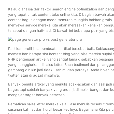
Kalau dianalisa dari faktor search engine optimization dan p
yang tepat untuk content toko online kita. Dibagian bawah ak
content bagus dengan modal semurah mungkin bahkan gratis. Te
menyewa service mereka Kita akan merasakan kenaikan pengun
tersebut dengan hati-hati. Di bawah ini beberapa poin yang bisa
Pastikan profil jasa pembuatan artikel tersebut baik. Kebiasa
memastikan berapa slot kontent blog yang bisa mereka suplai s
PHP pengerjaan artikel yang sangat lama disebabkan pesanan
yang menggiurkan di sales letter. Baca testimoni dari pelangga
gampang dibikin jadi tidak usah mudah percaya. Anda boleh perc
twitter, atau di ads.id misalnya.
Banyak penulis artikel yang menulis acak-acakan dan asal jadi
bagus tapi setelah banyak yang order jadi molor banget dan kua
mengejar target banyak pemesan.
Perhatikan sales letter mereka kalau jasa menulis tersebut te
susunan kalimat dan huruf besar kecilnya. Bagaimana Kita perc