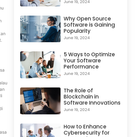
June 19, 2024
mu
Why Open Source
h
Software is Gaining
Popularity
kan
June 19, 2024
t.
5 Ways to Optimize
Your Software
Performance
isa
June 19, 2024
alau
kan
The Role of
li
Blockchain in
Software Innovations
di
June 19, 2024
k
How to Enhance
Cybersecurity for
jasa