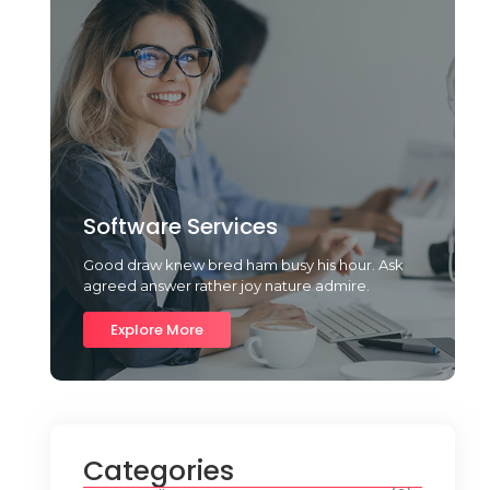
Software Services
Good draw knew bred ham busy his hour. Ask
agreed answer rather joy nature admire.
Explore More
Categories