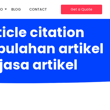
IO
BLOG
CONTACT
Get a Quote
cle citation
ulahan artikel
jasa artikel