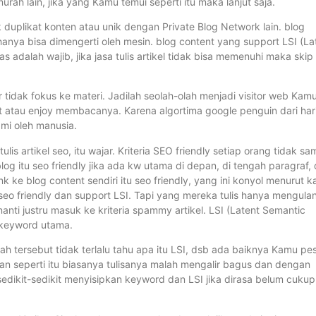
rah lain, jika yang Kamu temui seperti itu maka lanjut saja.
dak duplikat konten atau unik dengan Private Blog Network lain. blog
anya bisa dimengerti oleh mesin. blog content yang support LSI (La
as adalah wajib, jika jasa tulis artikel tidak bisa memenuhi maka skip
r tidak fokus ke materi. Jadilah seolah-olah menjadi visitor web Kam
t atau enjoy membacanya. Karena algortima google penguin dari har
mi oleh manusia.
lis artikel seo, itu wajar. Kriteria SEO friendly setiap orang tidak sa
blog itu seo friendly jika ada kw utama di depan, di tengah paragraf,
nk ke blog content sendiri itu seo friendly, yang ini konyol menurut k
seo friendly dan support LSI. Tapi yang mereka tulis hanya mengula
anti justru masuk ke kriteria spammy artikel. LSI (Latent Semantic
 keyword utama.
ah tersebut tidak terlalu tahu apa itu LSI, dsb ada baiknya Kamu pe
an seperti itu biasanya tulisanya malah mengalir bagus dan dengan
sedikit-sedikit menyisipkan keyword dan LSI jika dirasa belum cukup