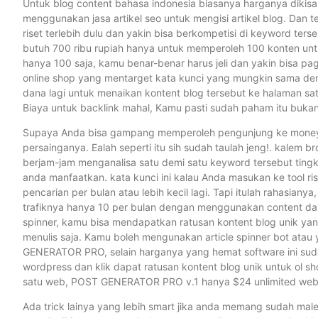
Untuk blog content bahasa indonesia biasanya harganya dikisa
menggunakan jasa artikel seo untuk mengisi artikel blog. Dan 
riset terlebih dulu dan yakin bisa berkompetisi di keyword ters
butuh 700 ribu rupiah hanya untuk memperoleh 100 konten unt
hanya 100 saja, kamu benar-benar harus jeli dan yakin bisa pa
online shop yang mentarget kata kunci yang mungkin sama den
dana lagi untuk menaikan kontent blog tersebut ke halaman sa
Biaya untuk backlink mahal, Kamu pasti sudah paham itu bukan
Supaya Anda bisa gampang memperoleh pengunjung ke money site
persainganya. Ealah seperti itu sih sudah taulah jeng!. kalem br
berjam-jam menganalisa satu demi satu keyword tersebut tingka
anda manfaatkan. kata kunci ini kalau Anda masukan ke tool r
pencarian per bulan atau lebih kecil lagi. Tapi itulah rahasia
trafiknya hanya 10 per bulan dengan menggunakan content dari
spinner, kamu bisa mendapatkan ratusan kontent blog unik yan
menulis saja. Kamu boleh mengunakan article spinner bot at
GENERATOR PRO, selain harganya yang hemat software ini sud
wordpress dan klik dapat ratusan kontent blog unik untuk ol s
satu web, POST GENERATOR PRO v.1 hanya $24 unlimited websi
Ada trick lainya yang lebih smart jika anda memang sudah male