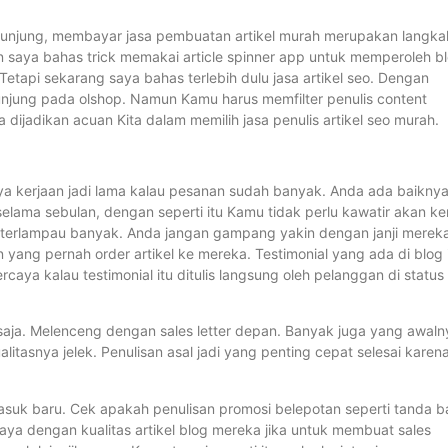
engunjung, membayar jasa pembuatan artikel murah merupakan langka
an saya bahas trick memakai article spinner app untuk memperoleh b
tapi sekarang saya bahas terlebih dulu jasa artikel seo. Dengan
jung pada olshop. Namun Kamu harus memfilter penulis content
 dijadikan acuan Kita dalam memilih jasa penulis artikel seo murah.
anya kerjaan jadi lama kalau pesanan sudah banyak. Anda ada baikny
elama sebulan, dengan seperti itu Kamu tidak perlu kawatir akan k
 terlampau banyak. Anda jangan gampang yakin dengan janji merek
n yang pernah order artikel ke mereka. Testimonial yang ada di blog 
aya kalau testimonial itu ditulis langsung oleh pelanggan di status
 saja. Melenceng dengan sales letter depan. Banyak juga yang awaln
litasnya jelek. Penulisan asal jadi yang penting cepat selesai karen
rmasuk baru. Cek apakah penulisan promosi belepotan seperti tanda b
aya dengan kualitas artikel blog mereka jika untuk membuat sales