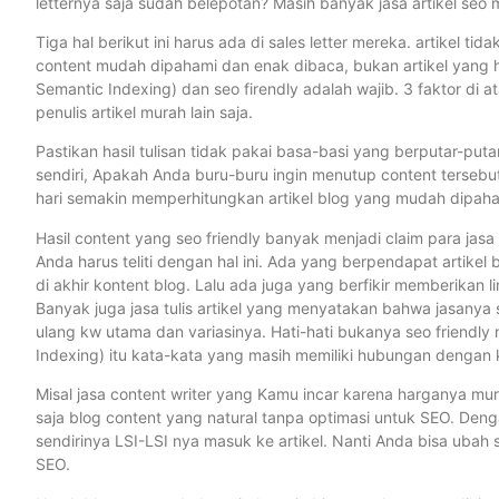
letternya saja sudah belepotan? Masih banyak jasa artikel seo mu
Tiga hal berikut ini harus ada di sales letter mereka. artikel ti
content mudah dipahami dan enak dibaca, bukan artikel yang h
Semantic Indexing) dan seo firendly adalah wajib. 3 faktor di at
penulis artikel murah lain saja.
Pastikan hasil tulisan tidak pakai basa-basi yang berputar-puta
sendiri, Apakah Anda buru-buru ingin menutup content tersebu
hari semakin memperhitungkan artikel blog yang mudah dipaha
Hasil content yang seo friendly banyak menjadi claim para jasa tu
Anda harus teliti dengan hal ini. Ada yang berpendapat artikel 
di akhir kontent blog. Lalu ada juga yang berfikir memberikan li
Banyak juga jasa tulis artikel yang menyatakan bahwa jasanya 
ulang kw utama dan variasinya. Hati-hati bukanya seo friendly n
Indexing) itu kata-kata yang masih memiliki hubungan dengan
Misal jasa content writer yang Kamu incar karena harganya mur
saja blog content yang natural tanpa optimasi untuk SEO. Deng
sendirinya LSI-LSI nya masuk ke artikel. Nanti Anda bisa ubah 
SEO.