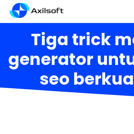
Tiga trick 
generator unt
seo berkual