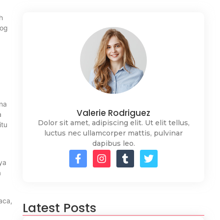
h
log
a
ena
Valerie Rodriguez
a
Dolor sit amet, adipiscing elit. Ut elit tellus,
itu
luctus nec ullamcorper mattis, pulvinar
dapibus leo.
ya
a
aca,
Latest Posts