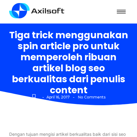
Tiga trick menggunakan
spin article pro untuk
memperoleh ribuan
artikel blog seo
berkualitas dari penulis
content
-
-
April 16, 2017
No Comments
Dengan tujuan mengisi artikel berkualitas baik dari sisi seo