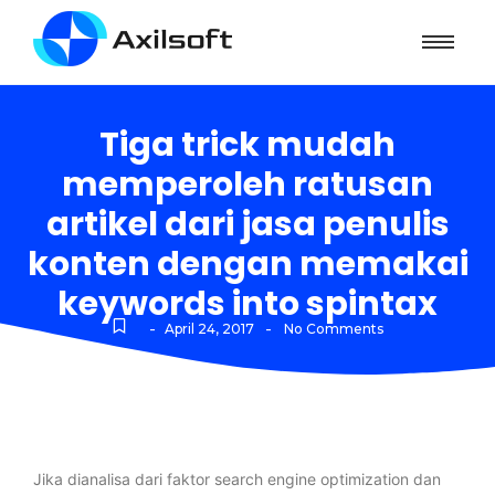
Tiga trick mudah
memperoleh ratusan
artikel dari jasa penulis
konten dengan memakai
keywords into spintax
-
-
April 24, 2017
No Comments
Jika dianalisa dari faktor search engine optimization dan