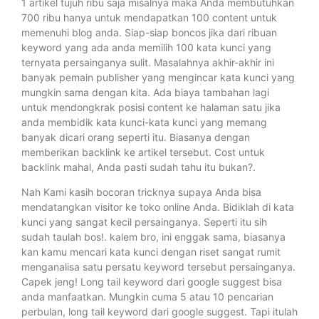
1 artikel tujuh ribu saja misalnya maka Anda membutuhkan
700 ribu hanya untuk mendapatkan 100 content untuk
memenuhi blog anda. Siap-siap boncos jika dari ribuan
keyword yang ada anda memilih 100 kata kunci yang
ternyata persainganya sulit. Masalahnya akhir-akhir ini
banyak pemain publisher yang mengincar kata kunci yang
mungkin sama dengan kita. Ada biaya tambahan lagi
untuk mendongkrak posisi content ke halaman satu jika
anda membidik kata kunci-kata kunci yang memang
banyak dicari orang seperti itu. Biasanya dengan
memberikan backlink ke artikel tersebut. Cost untuk
backlink mahal, Anda pasti sudah tahu itu bukan?.
Nah Kami kasih bocoran tricknya supaya Anda bisa
mendatangkan visitor ke toko online Anda. Bidiklah di kata
kunci yang sangat kecil persainganya. Seperti itu sih
sudah taulah bos!. kalem bro, ini enggak sama, biasanya
kan kamu mencari kata kunci dengan riset sangat rumit
menganalisa satu persatu keyword tersebut persainganya.
Capek jeng! Long tail keyword dari google suggest bisa
anda manfaatkan. Mungkin cuma 5 atau 10 pencarian
perbulan, long tail keyword dari google suggest. Tapi itulah