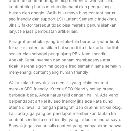
duplicate content dengan blog content di website lain.
kontent blog harus mudah dipahami oleh pengunjung
bukan oleh google. Wajib hukumnya blog content harus
seo friendly dan support LSI (Latent Semantic Indexing).
Jika 3 faktor tersebut tidak bisa mereka penuhi silahkan
lanjut ke jasa pembuatan artikel lain.
Paragraf pembuka yang bertele-tele berputar-putar tidak
fokus ke materi, pastikan hal seperti itu tidak ada. Jadilah
seolah-olah sebagai pengunjung PBN Kamu sendiri,
Apakah Kamu nyaman dan paham membacanya atau
tidak. Karena algortima google fred semakin lama semakin
menyenangi content yang human friendly.
Wajar kalau banyak jasa menulis yang claim content
mereka SEO friendly. Kriteria SEO friendly setiap orang
berbeda-beda, Anda harus teliti dengan hal ini. Ada yang
berpendapat artikel itu seo friendly jika ada kata kunci
utama di awal, di tengah paragraf, dan di akhir artikel blog.
Lalu ada juga yang berpendapat memberikan tautan ke
content sendiri itu seo friendly, yang ini lucu menurut saya.
Banyak juga jasa penulis content yang menyatakan bahwa