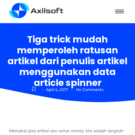
Tiga trick mudah
memperoleh ratusan
artikel dari penulis artikel
menggunakan data
article spinner
-
-
April 4, 2017
No Comments
Memakai jasa artikel seo untuk money site adalah langkah