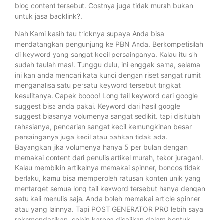
blog content tersebut. Costnya juga tidak murah bukan
untuk jasa backlink?.
Nah Kami kasih tau tricknya supaya Anda bisa
mendatangkan pengunjung ke PBN Anda. Berkompetisilah
di keyword yang sangat kecil persainganya. Kalau itu sih
sudah taulah mas!. Tunggu dulu, ini enggak sama, selama
ini kan anda mencari kata kunci dengan riset sangat rumit
menganalisa satu persatu keyword tersebut tingkat
kesulitanya. Capek boooo! Long tail keyword dari google
suggest bisa anda pakai. Keyword dari hasil google
suggest biasanya volumenya sangat sedikit. tapi disitulah
rahasianya, pencarian sangat kecil kemungkinan besar
persainganya juga kecil atau bahkan tidak ada.
Bayangkan jika volumenya hanya 5 per bulan dengan
memakai content dari penulis artikel murah, tekor juragan!.
Kalau membikin artikelnya memakai spinner, boncos tidak
berlaku, kamu bisa memperoleh ratusan konten unik yang
mentarget semua long tail keyword tersebut hanya dengan
satu kali menulis saja. Anda boleh memakai article spinner
atau yang lainnya. Tapi POST GENERATOR PRO lebih saya
rekomendasikan, selain karena disajikan dalam bentuk