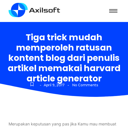
Tiga trick mudah
memperoleh ratusan
kontent blog dari penulis
artikel memakai harvard
article generator
-
-
April 9, 2017
No Comments
Merupakan keputusan yang pas jika Kamu mau membuat