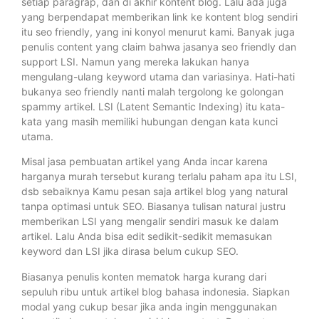
setiap paragrap, dan di akhir kontent blog. Lalu ada juga
yang berpendapat memberikan link ke kontent blog sendiri
itu seo friendly, yang ini konyol menurut kami. Banyak juga
penulis content yang claim bahwa jasanya seo friendly dan
support LSI. Namun yang mereka lakukan hanya
mengulang-ulang keyword utama dan variasinya. Hati-hati
bukanya seo friendly nanti malah tergolong ke golongan
spammy artikel. LSI (Latent Semantic Indexing) itu kata-
kata yang masih memiliki hubungan dengan kata kunci
utama.
Misal jasa pembuatan artikel yang Anda incar karena
harganya murah tersebut kurang terlalu paham apa itu LSI,
dsb sebaiknya Kamu pesan saja artikel blog yang natural
tanpa optimasi untuk SEO. Biasanya tulisan natural justru
memberikan LSI yang mengalir sendiri masuk ke dalam
artikel. Lalu Anda bisa edit sedikit-sedikit memasukan
keyword dan LSI jika dirasa belum cukup SEO.
Biasanya penulis konten mematok harga kurang dari
sepuluh ribu untuk artikel blog bahasa indonesia. Siapkan
modal yang cukup besar jika anda ingin menggunakan