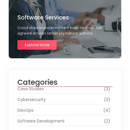
Software Services
Good draw knew bred ham busy his hour. Ask
agreed answer rather joy nature admire.
Explore More
Categories
Case Studies
(3)
Cybersecurity
(3)
DevOps
(4)
Software Development
(2)