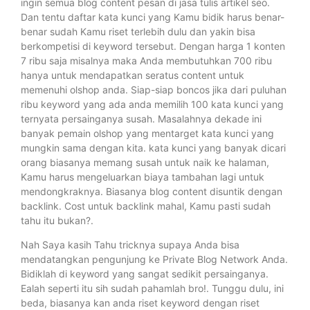
ingin semua blog content pesan di jasa tulis artikel seo.
Dan tentu daftar kata kunci yang Kamu bidik harus benar-
benar sudah Kamu riset terlebih dulu dan yakin bisa
berkompetisi di keyword tersebut. Dengan harga 1 konten
7 ribu saja misalnya maka Anda membutuhkan 700 ribu
hanya untuk mendapatkan seratus content untuk
memenuhi olshop anda. Siap-siap boncos jika dari puluhan
ribu keyword yang ada anda memilih 100 kata kunci yang
ternyata persainganya susah. Masalahnya dekade ini
banyak pemain olshop yang mentarget kata kunci yang
mungkin sama dengan kita. kata kunci yang banyak dicari
orang biasanya memang susah untuk naik ke halaman,
Kamu harus mengeluarkan biaya tambahan lagi untuk
mendongkraknya. Biasanya blog content disuntik dengan
backlink. Cost untuk backlink mahal, Kamu pasti sudah
tahu itu bukan?.
Nah Saya kasih Tahu tricknya supaya Anda bisa
mendatangkan pengunjung ke Private Blog Network Anda.
Bidiklah di keyword yang sangat sedikit persainganya.
Ealah seperti itu sih sudah pahamlah bro!. Tunggu dulu, ini
beda, biasanya kan anda riset keyword dengan riset