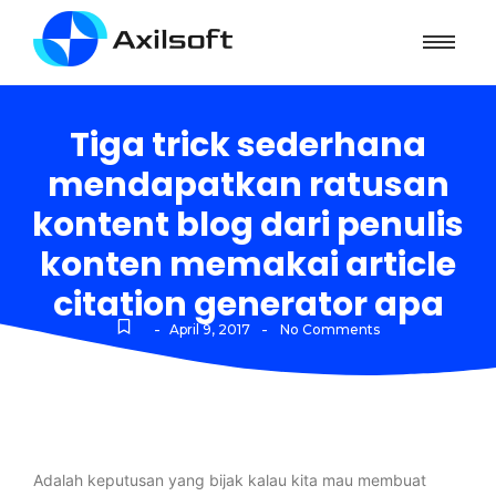
Tiga trick sederhana
mendapatkan ratusan
kontent blog dari penulis
konten memakai article
citation generator apa
-
-
April 9, 2017
No Comments
Adalah keputusan yang bijak kalau kita mau membuat