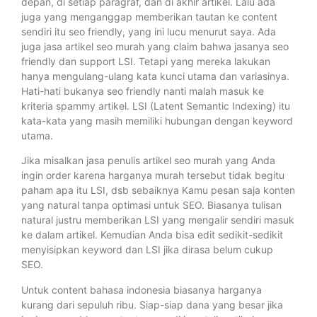
depan, di setiap paragraf, dan di akhir artikel. Lalu ada
juga yang menganggap memberikan tautan ke content
sendiri itu seo friendly, yang ini lucu menurut saya. Ada
juga jasa artikel seo murah yang claim bahwa jasanya seo
friendly dan support LSI. Tetapi yang mereka lakukan
hanya mengulang-ulang kata kunci utama dan variasinya.
Hati-hati bukanya seo friendly nanti malah masuk ke
kriteria spammy artikel. LSI (Latent Semantic Indexing) itu
kata-kata yang masih memiliki hubungan dengan keyword
utama.
Jika misalkan jasa penulis artikel seo murah yang Anda
ingin order karena harganya murah tersebut tidak begitu
paham apa itu LSI, dsb sebaiknya Kamu pesan saja konten
yang natural tanpa optimasi untuk SEO. Biasanya tulisan
natural justru memberikan LSI yang mengalir sendiri masuk
ke dalam artikel. Kemudian Anda bisa edit sedikit-sedikit
menyisipkan keyword dan LSI jika dirasa belum cukup
SEO.
Untuk content bahasa indonesia biasanya harganya
kurang dari sepuluh ribu. Siap-siap dana yang besar jika