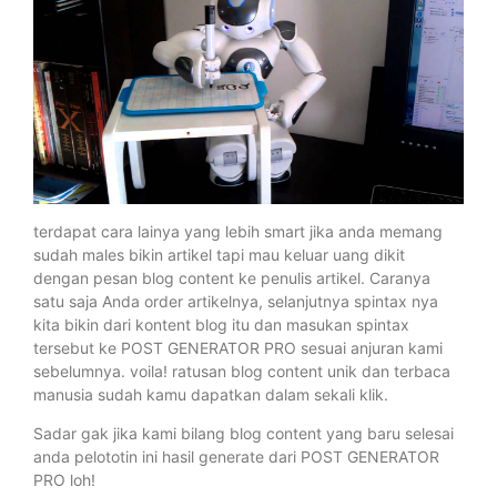
terdapat cara lainya yang lebih smart jika anda memang
sudah males bikin artikel tapi mau keluar uang dikit
dengan pesan blog content ke penulis artikel. Caranya
satu saja Anda order artikelnya, selanjutnya spintax nya
kita bikin dari kontent blog itu dan masukan spintax
tersebut ke POST GENERATOR PRO sesuai anjuran kami
sebelumnya. voila! ratusan blog content unik dan terbaca
manusia sudah kamu dapatkan dalam sekali klik.
Sadar gak jika kami bilang blog content yang baru selesai
anda pelototin ini hasil generate dari POST GENERATOR
PRO loh!