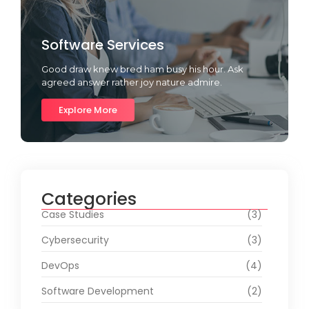
Software Services
Good draw knew bred ham busy his hour. Ask
agreed answer rather joy nature admire.
Explore More
Categories
Case Studies
(3)
Cybersecurity
(3)
DevOps
(4)
Software Development
(2)