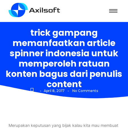
trick gampang
memanfaatkan article
spinner indonesia untuk
memperoleh ratuan
konten bagus dari penulis
content
-
-
April 8, 2017
No Comments
Merupakan keputusan yang bijak kalau kita mau membuat