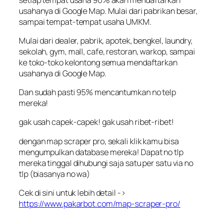
usahanya di Google Map. Mulai dari pabrikan besar,
sampai tempat-tempat usaha UMKM.
Mulai dari dealer, pabrik, apotek, bengkel, laundry,
sekolah, gym, mall, cafe, restoran, warkop, sampai
ke toko-toko kelontong semua mendaftarkan
usahanya di Google Map.
Dan sudah pasti 95% mencantumkan no telp
mereka!
gak usah capek-capek! gak usah ribet-ribet!
dengan map scraper pro, sekali klik kamu bisa
mengumpulkan database mereka! Dapat no tlp
mereka tinggal dihubungi saja satu per satu via no
tlp (biasanya no wa)
Cek di sini untuk lebih detail ->
https://www.pakarbot.com/map-scraper-pro/