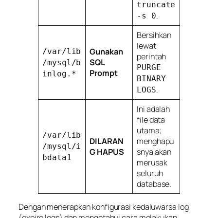
truncate
.
-s 0
Bersihkan
lewat
Gunakan
/var/lib
perintah
SQL
/mysql/b
PURGE
Prompt
inlog.*
BINARY
.
LOGS
Ini adalah
file data
utama;
/var/lib
DILARAN
menghapu
/mysql/i
G HAPUS
snya akan
bdata1
merusak
seluruh
database.
Dengan menerapkan konfigurasi kedaluwarsa log
(
expire logs
) dan mengetahui cara melakukan