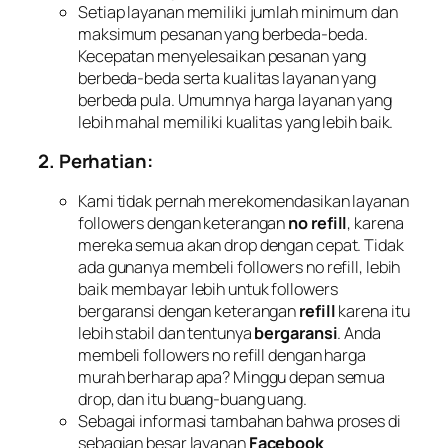
Setiap layanan memiliki jumlah minimum dan
maksimum pesanan yang berbeda-beda.
Kecepatan menyelesaikan pesanan yang
berbeda-beda serta kualitas layanan yang
berbeda pula. Umumnya harga layanan yang
lebih mahal memiliki kualitas yang lebih baik.
2. Perhatian:
Kami tidak pernah merekomendasikan layanan
followers dengan keterangan
no refill
, karena
mereka semua akan drop dengan cepat. Tidak
ada gunanya membeli followers no refill, lebih
baik membayar lebih untuk followers
bergaransi dengan keterangan
refill
karena itu
lebih stabil dan tentunya
bergaransi
. Anda
membeli followers no refill dengan harga
murah berharap apa? Minggu depan semua
drop, dan itu buang-buang uang.
Sebagai informasi tambahan bahwa proses di
sebagian besar layanan
Facebook