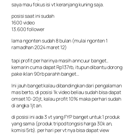
saya mau fokus isi vt keranjang kuning saja.
posisi saat ini sudah
1600 video
13.600 follower
lama ngonten sudah 8 bulan (mulai ngonten 1
ramadhan 2024 maret 12)
tapi profit per harinya masih anncuur banget..
kemarin cuma dapat Rp137rb, itupun dibantu dorong
pake iklan 90rb parahh banget…
Ini jauh banget kalau dibandingkan dari pengalaman
mas berto, di posisi 1k video beliau sudah bisa dapat
omset 10-20jt, kalau profit 10% maka perhari sudah
di angka 1jt an.
di posisi ini ada 3 vt yang FYP banget untuk 1 produk
yang sama (produk tripod tongsis harga 30k an,
komisi 5rb). per hari per vt nya bisa dapat view