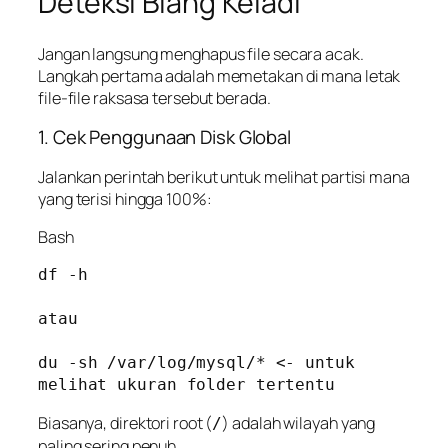
Deteksi Biang Keladi
Jangan langsung menghapus file secara acak.
Langkah pertama adalah memetakan di mana letak
file-file raksasa tersebut berada.
1. Cek Penggunaan Disk Global
Jalankan perintah berikut untuk melihat partisi mana
yang terisi hingga 100%:
Bash
df -h

atau 

du -sh /var/log/mysql/* <- untuk 
melihat ukuran folder tertentu
Biasanya, direktori root (
) adalah wilayah yang
/
paling sering penuh.