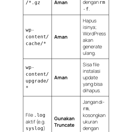
dengan
Aman
rm
/*.gz
.
-f
Hapus
isinya;
wp-
WordPress
Aman
content/
akan
cache/*
generate
ulang.
Sisa file
wp-
instalasi
content/
Aman
update
upgrade/
yang bisa
*
dihapus.
Jangan di-
,
rm
File
kosongkan
.log
Gunakan
aktif (e.g.
ukuran
Truncate
)
dengan
syslog