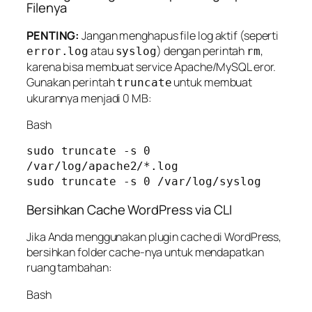
Filenya
PENTING:
Jangan menghapus file log aktif (seperti
atau
) dengan perintah
,
error.log
syslog
rm
karena bisa membuat service Apache/MySQL eror.
Gunakan perintah
untuk membuat
truncate
ukurannya menjadi 0 MB:
Bash
sudo truncate -s 0 
/var/log/apache2/*.log

Bersihkan Cache WordPress via CLI
Jika Anda menggunakan plugin cache di WordPress,
bersihkan folder cache-nya untuk mendapatkan
ruang tambahan:
Bash