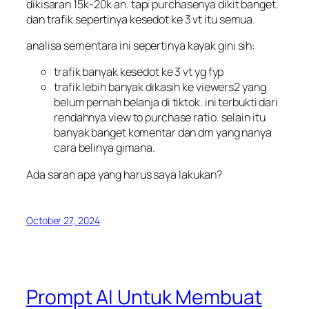
dikisaran 15k-20k an. tapi purchasenya dikit banget.
dan trafik sepertinya kesedot ke 3 vt itu semua.
analisa sementara ini sepertinya kayak gini sih:
trafik banyak kesedot ke 3 vt yg fyp
trafik lebih banyak dikasih ke viewers2 yang
belum pernah belanja di tiktok. ini terbukti dari
rendahnya view to purchase ratio. selain itu
banyak banget komentar dan dm yang nanya
cara belinya gimana.
Ada saran apa yang harus saya lakukan?
October 27, 2024
Prompt AI Untuk Membuat