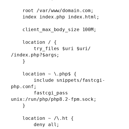
    root /var/www/domain.com;

    index index.php index.html;

    client_max_body_size 100M;

    location / {

        try_files $uri $uri/ 
/index.php?$args;

    }

    location ~ \.php$ {

        include snippets/fastcgi-
php.conf;

        fastcgi_pass 
unix:/run/php/php8.2-fpm.sock;

    }

    location ~ /\.ht {

        deny all;
