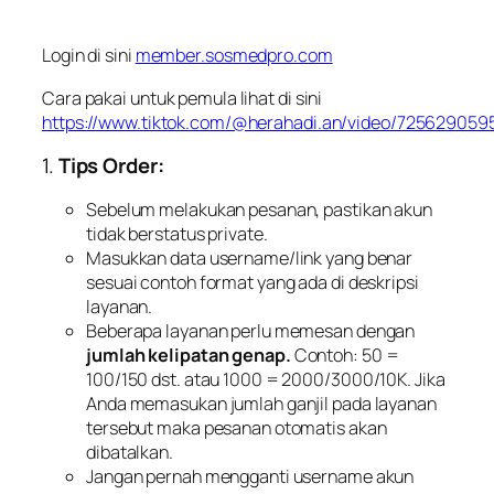
Login di sini
member.sosmedpro.com
Cara pakai untuk pemula lihat di sini
https://www.tiktok.com/@herahadi.an/video/72562905
1.
Tips Order:
Sebelum melakukan pesanan, pastikan akun
tidak berstatus private.
Masukkan data username/link yang benar
sesuai contoh format yang ada di deskripsi
layanan.
Beberapa layanan perlu memesan dengan
jumlah kelipatan genap.
Contoh: 50 =
100/150 dst. atau 1000 = 2000/3000/10K. Jika
Anda memasukan jumlah ganjil pada layanan
tersebut maka pesanan otomatis akan
dibatalkan.
Jangan pernah mengganti username akun