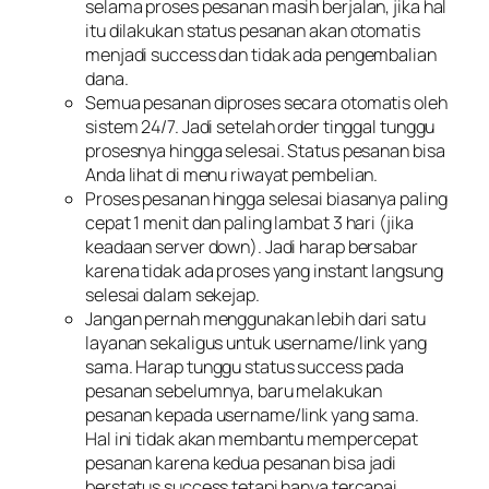
selama proses pesanan masih berjalan, jika hal
itu dilakukan status pesanan akan otomatis
menjadi success dan tidak ada pengembalian
dana.
Semua pesanan diproses secara otomatis oleh
sistem 24/7. Jadi setelah order tinggal tunggu
prosesnya hingga selesai. Status pesanan bisa
Anda lihat di menu riwayat pembelian.
Proses pesanan hingga selesai biasanya paling
cepat 1 menit dan paling lambat 3 hari (jika
keadaan server down). Jadi harap bersabar
karena tidak ada proses yang instant langsung
selesai dalam sekejap.
Jangan pernah menggunakan lebih dari satu
layanan sekaligus untuk username/link yang
sama. Harap tunggu status success pada
pesanan sebelumnya, baru melakukan
pesanan kepada username/link yang sama.
Hal ini tidak akan membantu mempercepat
pesanan karena kedua pesanan bisa jadi
berstatus success tetapi hanya tercapai