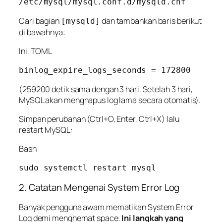
Cari bagian
dan tambahkan baris berikut
[mysqld]
di bawahnya:
Ini, TOML
(259200 detik sama dengan 3 hari. Setelah 3 hari,
MySQL akan menghapus log lama secara otomatis).
Simpan perubahan (Ctrl+O, Enter, Ctrl+X) lalu
restart MySQL:
Bash
2. Catatan Mengenai System Error Log
Banyak pengguna awam mematikan
System Error
Log
demi menghemat space.
Ini langkah yang