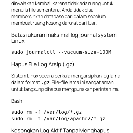
dinyalakan kembali karena tidak ada ruang untuk
menulis file sementara. Anda tidak bisa
membersihkan database dari dalam sebelum
membuat ruang kosong darurat dari luar.
Batasi ukuran maksimal log journal system
Linux
sudo journalctl --vacuum-size=100M
Hapus File Log Arsip (.gz)
Sistem Linux secara berkala mengarsipkan log lama
dalam format
. File-file lama ini sangat aman
.gz
untuk langsung dihapus menggunakan perintah
:
rm
Bash
sudo rm -f /var/log/*.gz

Kosongkan Log Aktif Tanpa Menghapus