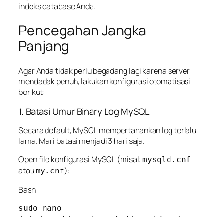
indeks database Anda.
Pencegahan Jangka
Panjang
Agar Anda tidak perlu begadang lagi karena server
mendadak penuh, lakukan konfigurasi otomatisasi
berikut:
1. Batasi Umur Binary Log MySQL
Secara default, MySQL mempertahankan log terlalu
lama. Mari batasi menjadi 3 hari saja.
Open file konfigurasi MySQL (misal:
mysqld.cnf
atau
):
my.cnf
Bash
sudo nano 