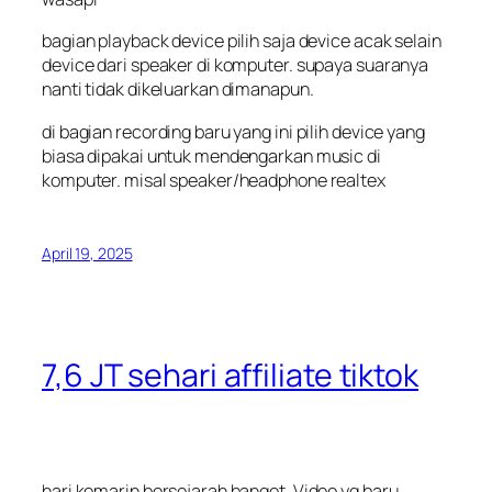
bagian playback device pilih saja device acak selain
device dari speaker di komputer. supaya suaranya
nanti tidak dikeluarkan dimanapun.
di bagian recording baru yang ini pilih device yang
biasa dipakai untuk mendengarkan music di
komputer. misal speaker/headphone realtex
April 19, 2025
7,6 JT sehari affiliate tiktok
hari kemarin bersejarah banget. Video yg baru