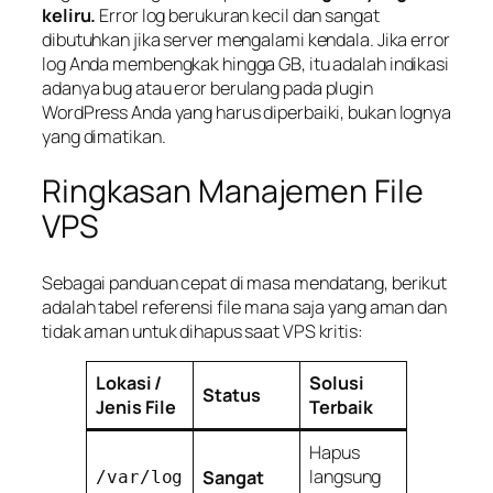
keliru.
Error log berukuran kecil dan sangat
dibutuhkan jika server mengalami kendala. Jika error
log Anda membengkak hingga GB, itu adalah indikasi
adanya
bug
atau eror berulang pada plugin
WordPress Anda yang harus diperbaiki, bukan lognya
yang dimatikan.
Ringkasan Manajemen File
VPS
Sebagai panduan cepat di masa mendatang, berikut
adalah tabel referensi file mana saja yang aman dan
tidak aman untuk dihapus saat VPS kritis:
Lokasi /
Solusi
Status
Jenis File
Terbaik
Hapus
langsung
Sangat
/var/log