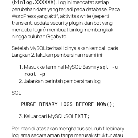
(
). Log ini mencatat
setiap
binlog.XXXXXX
perubahan data
yang terjadi pada database. Pada
WordPress yang aktif, aktivitas
write
(seperti
transient, update security plugin, dan bot yang
mencoba login) membuat binlog membengkak
hingga puluhan Gigabyte.
Setelah MySQL berhasil dinyalakan kembali pada
Langkah 2, lakukan pembersihan resmi ini:
Masuk ke terminal MySQL:Bash
mysql -u
root -p
Jalankan perintah pembersihan log:
SQL
Keluar dari MySQL:SQL
EXIT;
Perintah di atas akan menghapus seluruh file binary
log lama secara aman tanpa merusak struktur atau