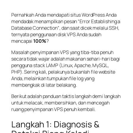
Pernahkah Anda mendapati situs WordPress Anda
mendadak menampilkan pesan
“Error Establishing a
Database Connection”
, dan saat dicek melalui SSH,
ternyata penggunaan disk VPS Anda sudah
mencapai
100%
?
Masalah penyimpanan VPS yang tiba-tiba penuh
secara tidak wajar adalah makanan sehari-hari bagi
pengguna
stack
LAMP (Linux, Apache, MySQL,
PHP). Sering kali, pelakunya bukanlah file website
Anda, melainkan tumpukan file log yang
membengkak di latar belakang.
Berikut adalah panduan taktis langkah demi langkah
untuk melacak, membersihkan, dan mencegah
ruang penyimpanan VPS penuh kembali.
Langkah 1: Diagnosis &