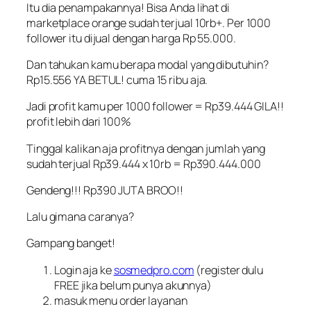
Itu dia penampakannya! Bisa Anda lihat di
marketplace orange sudah terjual 10rb+. Per 1000
follower itu dijual dengan harga Rp 55.000.
Dan tahukan kamu berapa modal yang dibutuhin?
Rp15.556 YA BETUL! cuma 15 ribu aja.
Jadi profit kamu per 1000 follower = Rp39.444 GILA!!
profit lebih dari 100%
Tinggal kalikan aja profitnya dengan jumlah yang
sudah terjual Rp39.444 x 10rb = Rp390.444.000
Gendeng!!! Rp390 JUTA BROO!!
Lalu gimana caranya?
Gampang banget!
Login aja ke
sosmedpro.com
(register dulu
FREE jika belum punya akunnya)
masuk menu order layanan