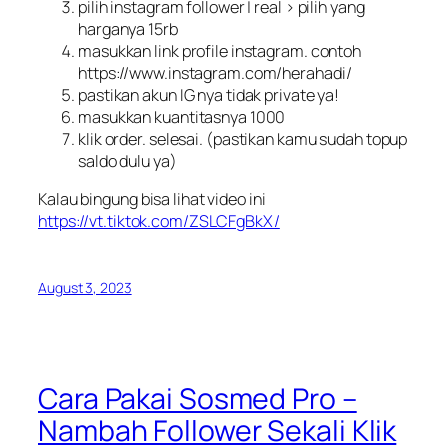
pilih instagram follower | real > pilih yang
harganya 15rb
masukkan link profile instagram. contoh
https://www.instagram.com/herahadi/
pastikan akun IG nya tidak private ya!
masukkan kuantitasnya 1000
klik order. selesai. (pastikan kamu sudah topup
saldo dulu ya)
Kalau bingung bisa lihat video ini
https://vt.tiktok.com/ZSLCFgBkX/
August 3, 2023
Cara Pakai Sosmed Pro –
Nambah Follower Sekali Klik