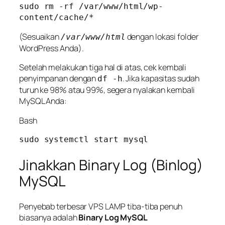
sudo rm -rf /var/www/html/wp-
(Sesuaikan
dengan lokasi folder
/var/www/html
WordPress Anda).
Setelah melakukan tiga hal di atas, cek kembali
penyimpanan dengan
. Jika kapasitas sudah
df -h
turun ke 98% atau 99%, segera nyalakan kembali
MySQL Anda:
Bash
Jinakkan Binary Log (Binlog)
MySQL
Penyebab terbesar VPS LAMP tiba-tiba penuh
biasanya adalah
Binary Log MySQL