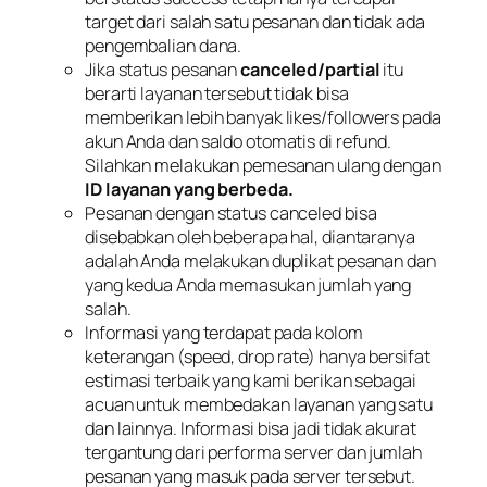
target dari salah satu pesanan dan tidak ada
pengembalian dana.
Jika status pesanan
canceled/partial
itu
berarti layanan tersebut tidak bisa
memberikan lebih banyak likes/followers pada
akun Anda dan saldo otomatis di refund.
Silahkan melakukan pemesanan ulang dengan
ID layanan yang berbeda.
Pesanan dengan status canceled bisa
disebabkan oleh beberapa hal, diantaranya
adalah Anda melakukan duplikat pesanan dan
yang kedua Anda memasukan jumlah yang
salah.
Informasi yang terdapat pada kolom
keterangan (speed, drop rate) hanya bersifat
estimasi terbaik yang kami berikan sebagai
acuan untuk membedakan layanan yang satu
dan lainnya. Informasi bisa jadi tidak akurat
tergantung dari performa server dan jumlah
pesanan yang masuk pada server tersebut.