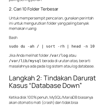
2. Cari 10 Folder Terbesar
Untuk mempersempit pencarian, gunakan perintah
ini untuk mengurutkan folder yang paling banyak
memakan ruang:
Bash
Jika Anda melihat folder
atau
/var/log
berada di urutan atas, berarti
/var/lib/mysql
masalahnya ada pada log sistem atau log database.
Langkah 2: Tindakan Darurat
Kasus “Database Down”
Ketika disk 100% penuh, MySQL/MariaDB biasanya
akan otomatis mati (
crash
) dan tidak bisa