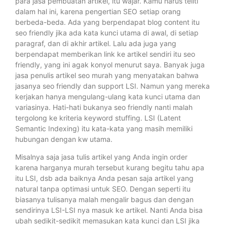
para jasa pembuatan artikel, itu wajar. Kamu harus teliti
dalam hal ini, karena pengertian SEO setiap orang
berbeda-beda. Ada yang berpendapat blog content itu
seo friendly jika ada kata kunci utama di awal, di setiap
paragraf, dan di akhir artikel. Lalu ada juga yang
berpendapat memberikan link ke artikel sendiri itu seo
friendly, yang ini agak konyol menurut saya. Banyak juga
jasa penulis artikel seo murah yang menyatakan bahwa
jasanya seo friendly dan support LSI. Namun yang mereka
kerjakan hanya mengulang-ulang kata kunci utama dan
variasinya. Hati-hati bukanya seo friendly nanti malah
tergolong ke kriteria keyword stuffing. LSI (Latent
Semantic Indexing) itu kata-kata yang masih memiliki
hubungan dengan kw utama.
Misalnya saja jasa tulis artikel yang Anda ingin order
karena harganya murah tersebut kurang begitu tahu apa
itu LSI, dsb ada baiknya Anda pesan saja artikel yang
natural tanpa optimasi untuk SEO. Dengan seperti itu
biasanya tulisanya malah mengalir bagus dan dengan
sendirinya LSI-LSI nya masuk ke artikel. Nanti Anda bisa
ubah sedikit-sedikit memasukan kata kunci dan LSI jika