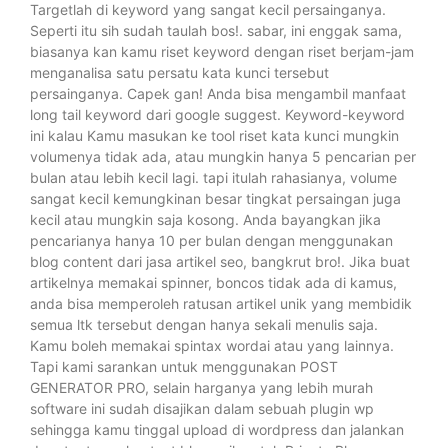
Targetlah di keyword yang sangat kecil persainganya.
Seperti itu sih sudah taulah bos!. sabar, ini enggak sama,
biasanya kan kamu riset keyword dengan riset berjam-jam
menganalisa satu persatu kata kunci tersebut
persainganya. Capek gan! Anda bisa mengambil manfaat
long tail keyword dari google suggest. Keyword-keyword
ini kalau Kamu masukan ke tool riset kata kunci mungkin
volumenya tidak ada, atau mungkin hanya 5 pencarian per
bulan atau lebih kecil lagi. tapi itulah rahasianya, volume
sangat kecil kemungkinan besar tingkat persaingan juga
kecil atau mungkin saja kosong. Anda bayangkan jika
pencarianya hanya 10 per bulan dengan menggunakan
blog content dari jasa artikel seo, bangkrut bro!. Jika buat
artikelnya memakai spinner, boncos tidak ada di kamus,
anda bisa memperoleh ratusan artikel unik yang membidik
semua ltk tersebut dengan hanya sekali menulis saja.
Kamu boleh memakai spintax wordai atau yang lainnya.
Tapi kami sarankan untuk menggunakan POST
GENERATOR PRO, selain harganya yang lebih murah
software ini sudah disajikan dalam sebuah plugin wp
sehingga kamu tinggal upload di wordpress dan jalankan