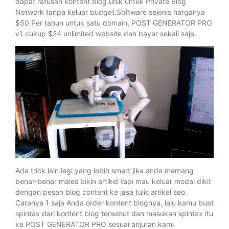
dapat ratusan kontent blog unik untuk Private Blog
Network tanpa keluar budget.Software sejenis harganya
$50 Per tahun untuk satu domain, POST GENERATOR PRO
v1 cukup $24 unlimited website dan bayar sekali saja.
Ada trick lain lagi yang lebih smart jika anda memang
benar-benar males bikin artikel tapi mau keluar modal dikit
dengan pesan blog content ke jasa tulis artikel seo.
Caranya 1 saja Anda order kontent blognya, lalu kamu buat
spintax dari kontent blog tersebut dan masukan spintax itu
ke POST GENERATOR PRO sesuai anjuran kami