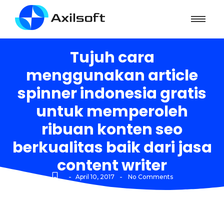
Tujuh cara
menggunakan article
spinner indonesia gratis
untuk memperoleh
ribuan konten seo
berkualitas baik dari jasa
content writer
-
-
April 10, 2017
No Comments