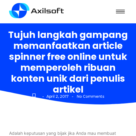
Tujuh langkah gampang
memanfaatkan article
spinner free online untuk
memperoleh ribuan
konten unik dari penulis
artikel
-
-
April 2, 2017
No Comments
Adalah keputusan yang bijak jika Anda mau membuat