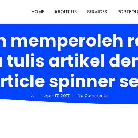
HOME
ABOUT US
SERVICES
PORTFOL
h memperoleh ra
a tulis artikel
rticle spinner s
April 17, 2017
No Comments
-
-