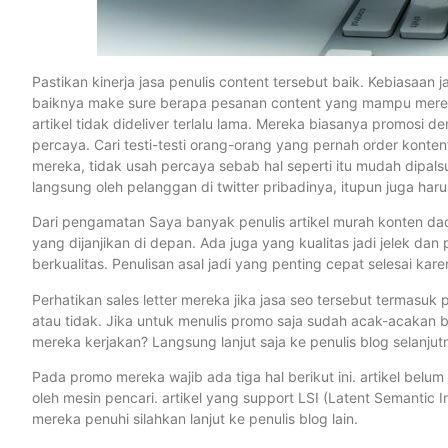
Pastikan kinerja jasa penulis content tersebut baik. Kebiasaan
baiknya make sure berapa pesanan content yang mampu mereka
artikel tidak dideliver terlalu lama. Mereka biasanya promosi
percaya. Cari testi-testi orang-orang yang pernah order kontent
mereka, tidak usah percaya sebab hal seperti itu mudah dipals
langsung oleh pelanggan di twitter pribadinya, itupun juga harus
Dari pengamatan Saya banyak penulis artikel murah konten da
yang dijanjikan di depan. Ada juga yang kualitas jadi jelek d
berkualitas. Penulisan asal jadi yang penting cepat selesai ka
Perhatikan sales letter mereka jika jasa seo tersebut termasuk 
atau tidak. Jika untuk menulis promo saja sudah acak-acakan
mereka kerjakan? Langsung lanjut saja ke penulis blog selanjut
Pada promo mereka wajib ada tiga hal berikut ini. artikel bel
oleh mesin pencari. artikel yang support LSI (Latent Semantic In
mereka penuhi silahkan lanjut ke penulis blog lain.