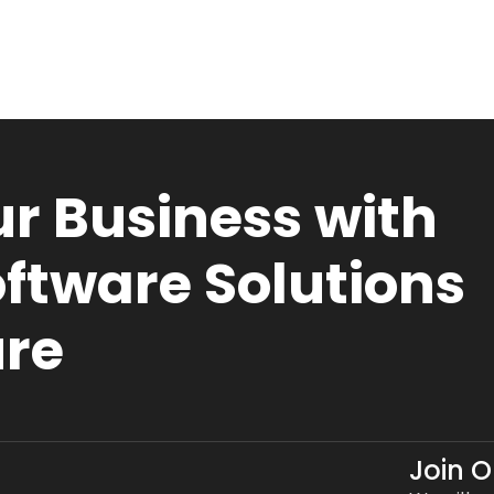
r Business with
ftware Solutions
ure
Join 