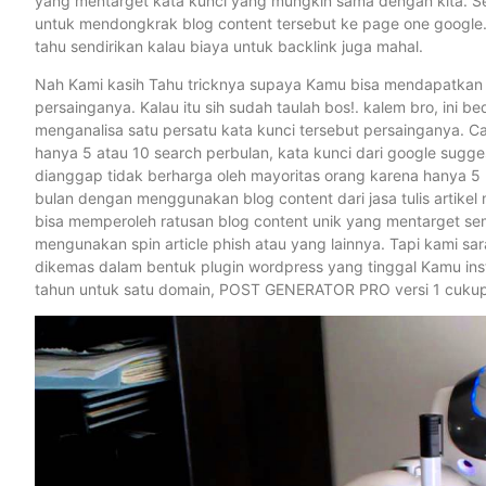
yang mentarget kata kunci yang mungkin sama dengan kita. Se
untuk mendongkrak blog content tersebut ke page one google.
tahu sendirikan kalau biaya untuk backlink juga mahal.
Nah Kami kasih Tahu tricknya supaya Kamu bisa mendapatkan vis
persainganya. Kalau itu sih sudah taulah bos!. kalem bro, ini 
menganalisa satu persatu kata kunci tersebut persainganya. C
hanya 5 atau 10 search perbulan, kata kunci dari google sugges
dianggap tidak berharga oleh mayoritas orang karena hanya 5
bulan dengan menggunakan blog content dari jasa tulis artikel
bisa memperoleh ratusan blog content unik yang mentarget sem
mengunakan spin article phish atau yang lainnya. Tapi kami
dikemas dalam bentuk plugin wordpress yang tinggal Kamu inst
tahun untuk satu domain, POST GENERATOR PRO versi 1 cukup $