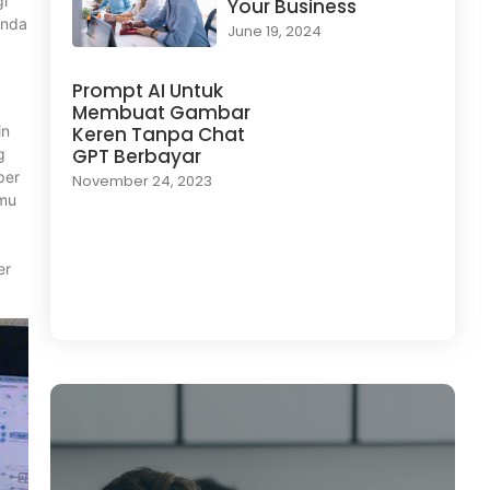
gi
Your Business
Anda
June 19, 2024
Prompt AI Untuk
Membuat Gambar
in
Keren Tanpa Chat
GPT Berbayar
g
per
November 24, 2023
amu
er
Load More