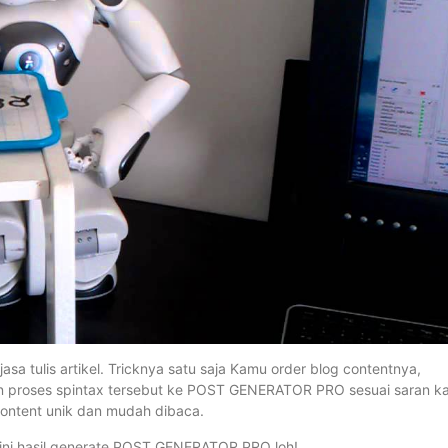
asa tulis artikel. Tricknya satu saja Kamu order blog contentnya,
 dan proses spintax tersebut ke POST GENERATOR PRO sesuai saran k
 content unik dan mudah dibaca.
 ini hasil generate POST GENERATOR PRO loh!