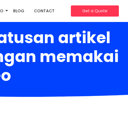
IO
BLOG
CONTACT
Get a Quote
tusan artikel
 dengan memakai
eo