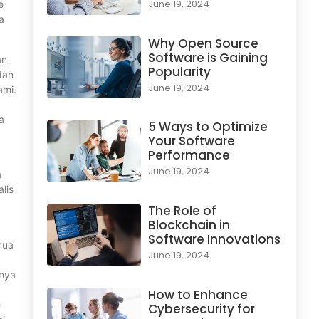
June 19, 2024
e
a
Why Open Source
Software is Gaining
an
Popularity
dan
June 19, 2024
ami.
a
5 Ways to Optimize
Your Software
Performance
June 19, 2024
a
lis
The Role of
Blockchain in
Software Innovations
mua
June 19, 2024
anya
How to Enhance
e
Cybersecurity for