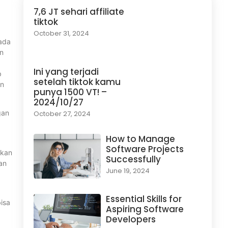
7,6 JT sehari affiliate
tiktok
October 31, 2024
 ada
n
Ini yang terjadi
b
setelah tiktok kamu
an
punya 1500 VT! –
2024/10/27
gan
October 27, 2024
How to Manage
Software Projects
akan
Successfully
an
June 19, 2024
Essential Skills for
bisa
Aspiring Software
Developers