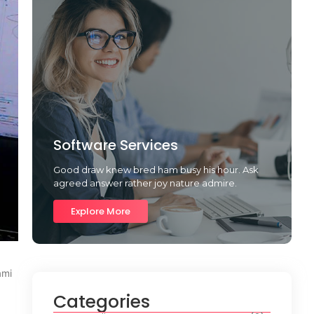
Software Services
Good draw knew bred ham busy his hour. Ask
agreed answer rather joy nature admire.
Explore More
ami
Categories