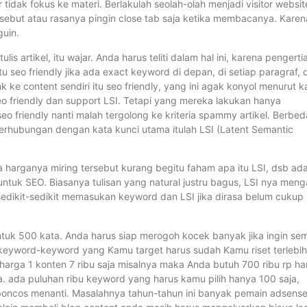
 tidak fokus ke materi. Berlakulah seolah-olah menjadi visitor websit
rsebut atau rasanya pingin close tab saja ketika membacanya. Karen
guin.
is artikel, itu wajar. Anda harus teliti dalam hal ini, karena pengerti
seo friendly jika ada exact keyword di depan, di setiap paragraf, 
k ke content sendiri itu seo friendly, yang ini agak konyol menurut k
o friendly dan support LSI. Tetapi yang mereka lakukan hanya
o friendly nanti malah tergolong ke kriteria spammy artikel. Berbed
berhubungan dengan kata kunci utama itulah LSI (Latent Semantic
ena harganya miring tersebut kurang begitu faham apa itu LSI, dsb ad
ntuk SEO. Biasanya tulisan yang natural justru bagus, LSI nya menga
 sedikit-sedikit memasukan keyword dan LSI jika dirasa belum cukup
untuk 500 kata. Anda harus siap merogoh kocek banyak jika ingin se
 keyword-keyword yang Kamu target harus sudah Kamu riset terlebih
harga 1 konten 7 ribu saja misalnya maka Anda butuh 700 ribu rp h
. ada puluhan ribu keyword yang harus kamu pilih hanya 100 saja,
 boncos menanti. Masalahnya tahun-tahun ini banyak pemain adsens