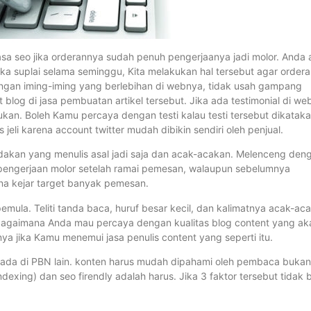
 jasa seo jika orderannya sudah penuh pengerjaanya jadi molor. Anda
 suplai selama seminggu, Kita melakukan hal tersebut agar ordera
 dengan iming-iming yang berlebihan di webnya, tidak usah gampang
 blog di jasa pembuatan artikel tersebut. Jika ada testimonial di we
ukan. Boleh Kamu percaya dengan testi kalau testi tersebut dikatak
 jeli karena account twitter mudah dibikin sendiri oleh penjual.
dakan yang menulis asal jadi saja dan acak-acakan. Melenceng den
an pengerjaan molor setelah ramai pemesan, walaupun sebelumnya
rena kejar target banyak pemesan.
pemula. Teliti tanda baca, huruf besar kecil, dan kalimatnya acak-ac
 bagaimana Anda mau percaya dengan kualitas blog content yang ak
nya jika Kamu menemui jasa penulis content yang seperti itu.
um ada di PBN lain. konten harus mudah dipahami oleh pembaca bukan
dexing) dan seo firendly adalah harus. Jika 3 faktor tersebut tidak 