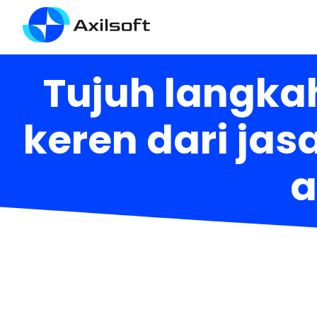
Tujuh langka
keren dari jas
a