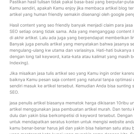
Pastikan hasil tulisan tidak pakai basa-basi yang berputar-putar
Kamu sendiri, apakah Kamu enjoy jika membaca artikel blog te
artikel yang human friendly semakin disenangi oleh google pen
Hasil content yang seo friendly banyak menjadi claim para jasa tul
SEO setiap orang tidak sama. Ada yang menganggap content itu 
di akhir artikel. Lalu ada juga yang berpendapat memberikan lin
Banyak juga penulis artikel yang menyatakan bahwa jasanya se
mengulang-ulang kw utama dan variasinya. Hati-hati bukanya se
dengan long tail keyword, kata-kata atau kalimat yang masih 
Indexing).
Jika misalkan jasa tulis artikel seo yang Kamu ingin order kar
baiknya Kamu pesan saja content yang natural tanpa optimasi u
sendiri masuk ke artikel tersebut. Kemudian Anda bisa sunting
SEO.
jasa penulis artikel biasanya mematok harga dikisaran 10ribu 
artikel menggunakan jasa pembuatan artikel murah. Dan tentu
dulu dan yakin bisa berkompetisi di keyword tersebut. Dengan 
untuk mendapatkan seratus konten untuk mengisi website anda
kamu benar-benar harus jeli dan yakin bisa halaman satu atau