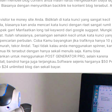
lain membeli blog content anda masih harus mengeluarkan biaya la
 Biasanya dengan menyuntikan backlink ke kontent blog tersebut. 
itor ke money site Anda. Bidiklah di kata kunci yang sangat kecil
beda, biasanya kan anda mencari kata kunci dengan riset sangat rumit
apek gan! Manfaatkan long tail keyword dari google suggest. Mungk
t. Itulah rahasianya, persaingan semakin kecil untuk kata kunci yan
 pencarian perbulan. Coba Kamu bayangkan jika trafiknya hanya 10 
 murah, tekor Anda!. Tapi tidak kalau anda menggunakan spinner, k
ua ltk tersebut dengan hanya sekali menulis saja. Kamu bisa
 sarankan untuk menggunakan POST GENERATOR PRO, selain karena
all, bandrol harga juga terjangkau.Software sejenis harganya $50 P
24 unlimited blog dan sekali bayar.