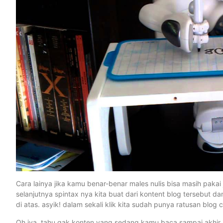
Cara lainya jika kamu benar-benar males nulis bisa masih pakai j
selanjutnya spintax nya kita buat dari kontent blog tersebut
di atas. asyik! dalam sekali klik kita sudah punya ratusan blog
Oh iya, tahu gak konten yang sedang kamu baca sampai akhir