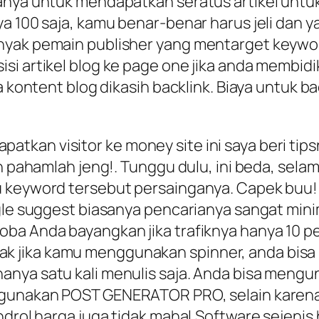
hanya untuk mendapatkan seratus artikel unt
a 100 saja, kamu benar-benar harus jeli dan y
anyak pemain publisher yang mentarget keywo
isi artikel blog ke page one jika anda memb
ya kontent blog dikasih backlink. Biaya untuk 
kan visitor ke money site ini saya beri tipsn
h pahamlah jeng!. Tunggu dulu, ini beda, sela
u keyword tersebut persainganya. Capek buu! 
gle suggest biasanya pencarianya sangat minim
oba Anda bayangkan jika trafiknya hanya 10
i tidak jika kamu menggunakan spinner, anda b
nya satu kali menulis saja. Anda bisa mengun
nggunakan POST GENERATOR PRO, selain karena
androl harga juga tidak mahal.Software sejeni