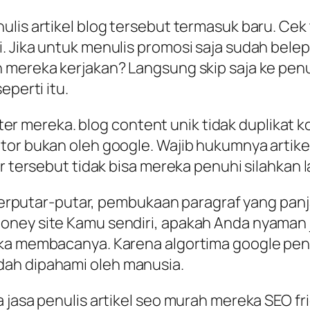
lis artikel blog tersebut termasuk baru. Cek 
. Jika untuk menulis promosi saja sudah bel
 mereka kerjakan? Langsung skip saja ke penu
eperti itu.
letter mereka. blog content unik tidak duplikat
or bukan oleh google. Wajib hukumnya artikel
 tersebut tidak bisa mereka penuhi silahkan lan
k berputar-putar, pembukaan paragraf yang panj
oney site Kamu sendiri, apakah Anda nyaman
ika membacanya. Karena algortima google pe
dah dipahami oleh manusia.
jasa penulis artikel seo murah mereka SEO frie