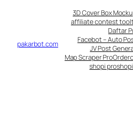
Skip
3D Cover Box Mock
to
affiliate contest tool
content
Daftar 
Facebot – Auto Po
pakarbot.com
JV Post Genera
Map Scraper Pro
Order
shopi pro
shopi