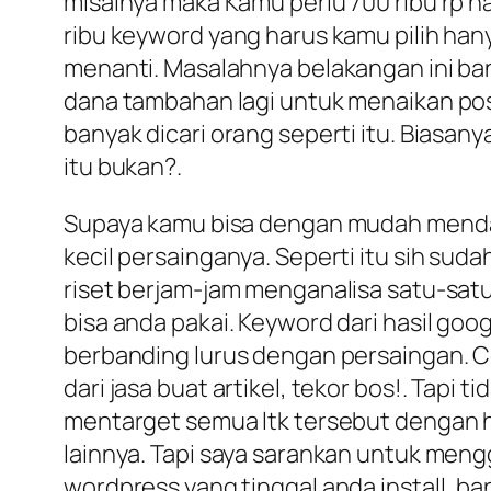
misalnya maka Kamu perlu 700 ribu rp 
ribu keyword yang harus kamu pilih hany
menanti. Masalahnya belakangan ini b
dana tambahan lagi untuk menaikan pos
banyak dicari orang seperti itu. Biasan
itu bukan?.
Supaya kamu bisa dengan mudah mendapat
kecil persainganya. Seperti itu sih suda
riset berjam-jam menganalisa satu-sat
bisa anda pakai. Keyword dari hasil goo
berbanding lurus dengan persaingan. C
dari jasa buat artikel, tekor bos!. Tap
mentarget semua ltk tersebut dengan ha
lainnya. Tapi saya sarankan untuk me
wordpress yang tinggal anda install, b