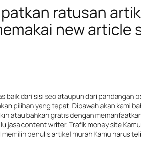
atkan ratusan artike
emakai new article 
s baik dari sisi seo ataupun dari pandangan
an pilihan yang tepat. Dibawah akan kami bah
in atau bahkan gratis dengan memanfaatkan a
lu jasa content writer. Trafik money site Ka
emilih penulis artikel murah Kamu harus telit