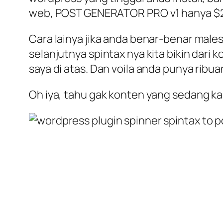
web, POST GENERATOR PRO v1 hanya $24 
Cara lainya jika anda benar-benar males
selanjutnya spintax nya kita bikin dar
saya di atas. Dan voila anda punya rib
Oh iya, tahu gak konten yang sedang k