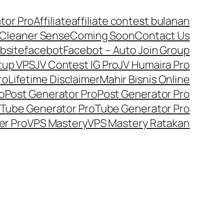
tor Pro
Affiliate
affiliate contest bulanan
Cleaner Sense
Coming Soon
Contact Us
bsite
facebot
Facebot – Auto Join Group
tup VPS
JV Contest IG Pro
JV Humaira Pro
ro
Lifetime Disclaimer
Mahir Bisnis Online
o
Post Generator Pro
Post Generator Pro
Tube Generator Pro
Tube Generator Pro
er Pro
VPS Mastery
VPS Mastery Ratakan