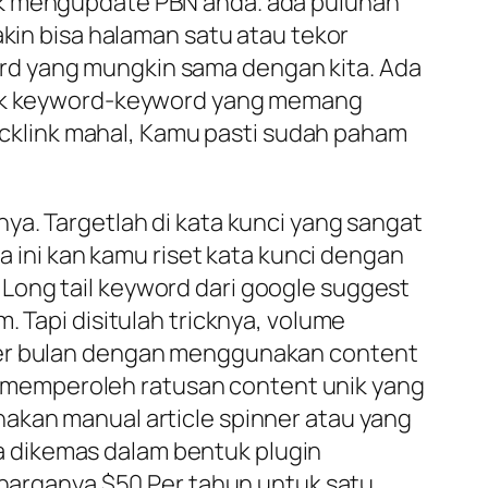
uk mengupdate PBN anda. ada puluhan
akin bisa halaman satu atau tekor
rd yang mungkin sama dengan kita. Ada
idik keyword-keyword yang memang
backlink mahal, Kamu pasti sudah paham
ya. Targetlah di kata kunci yang sangat
ma ini kan kamu riset kata kunci dengan
Long tail keyword dari google suggest
. Tapi disitulah tricknya, volume
 per bulan dengan menggunakan content
isa memperoleh ratusan content unik yang
akan manual article spinner atau yang
 dikemas dalam bentuk plugin
s harganya $50 Per tahun untuk satu