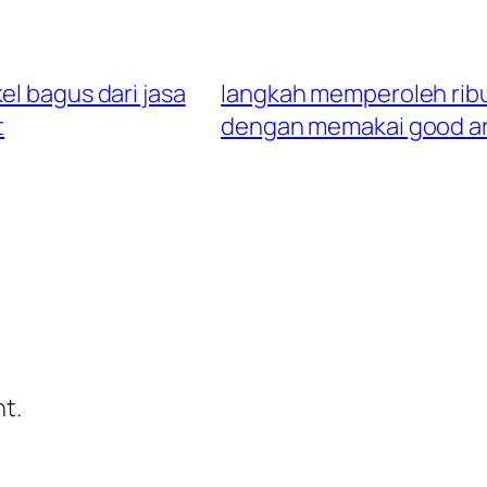
el bagus dari jasa
langkah memperoleh ribua
t
dengan memakai good art
t.