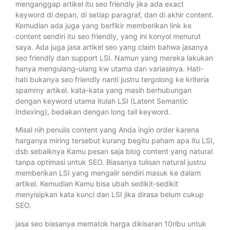
menganggap artikel itu seo friendly jika ada exact
keyword di depan, di setiap paragraf, dan di akhir content.
Kemudian ada juga yang berfikir memberikan link ke
content sendiri itu seo friendly, yang ini konyol menurut
saya. Ada juga jasa artikel seo yang claim bahwa jasanya
seo friendly dan support LSI. Namun yang mereka lakukan
hanya mengulang-ulang kw utama dan variasinya. Hati-
hati bukanya seo friendly nanti justru tergolong ke kriteria
spammy artikel. kata-kata yang masih berhubungan
dengan keyword utama itulah LSI (Latent Semantic
Indexing), bedakan dengan long tail keyword.
Misal nih penulis content yang Anda ingin order karena
harganya miring tersebut kurang begitu paham apa itu LSI,
dsb sebaiknya Kamu pesan saja blog content yang natural
tanpa optimasi untuk SEO. Biasanya tulisan natural justru
memberikan LSI yang mengalir sendiri masuk ke dalam
artikel. Kemudian Kamu bisa ubah sedikit-sedikit
menyisipkan kata kunci dan LSI jika dirasa belum cukup
SEO.
jasa seo biasanya mematok harga dikisaran 10ribu untuk