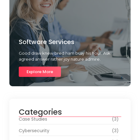
Software Services
Good draw knew bred ham busy his hour. Ask
agreed answer rather joy nature admire.
Explore More
Categories
Case Studies
(3)
Cybersecurity
(3)