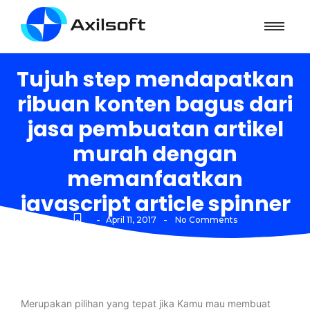
Tujuh step mendapatkan
ribuan konten bagus dari
jasa pembuatan artikel
murah dengan
memanfaatkan
javascript article spinner
-
-
April 11, 2017
No Comments
Merupakan pilihan yang tepat jika Kamu mau membuat