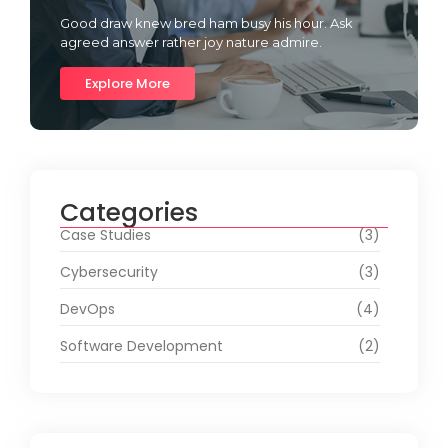
Good draw knew bred ham busy his hour. Ask
agreed answer rather joy nature admire.
Explore More
Categories
Case Studies
(3)
Cybersecurity
(3)
DevOps
(4)
Software Development
(2)