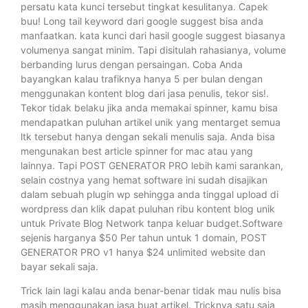
persatu kata kunci tersebut tingkat kesulitanya. Capek
buu! Long tail keyword dari google suggest bisa anda
manfaatkan. kata kunci dari hasil google suggest biasanya
volumenya sangat minim. Tapi disitulah rahasianya, volume
berbanding lurus dengan persaingan. Coba Anda
bayangkan kalau trafiknya hanya 5 per bulan dengan
menggunakan kontent blog dari jasa penulis, tekor sis!.
Tekor tidak belaku jika anda memakai spinner, kamu bisa
mendapatkan puluhan artikel unik yang mentarget semua
ltk tersebut hanya dengan sekali menulis saja. Anda bisa
mengunakan best article spinner for mac atau yang
lainnya. Tapi POST GENERATOR PRO lebih kami sarankan,
selain costnya yang hemat software ini sudah disajikan
dalam sebuah plugin wp sehingga anda tinggal upload di
wordpress dan klik dapat puluhan ribu kontent blog unik
untuk Private Blog Network tanpa keluar budget.Software
sejenis harganya $50 Per tahun untuk 1 domain, POST
GENERATOR PRO v1 hanya $24 unlimited website dan
bayar sekali saja.
Trick lain lagi kalau anda benar-benar tidak mau nulis bisa
masih menggunakan jasa buat artikel. Tricknya satu saja