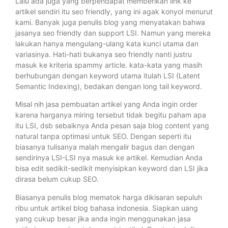
Lalu ada juga yang berpendapat memberikan link ke
artikel sendiri itu seo friendly, yang ini agak konyol menurut
kami. Banyak juga penulis blog yang menyatakan bahwa
jasanya seo friendly dan support LSI. Namun yang mereka
lakukan hanya mengulang-ulang kata kunci utama dan
variasinya. Hati-hati bukanya seo friendly nanti justru
masuk ke kriteria spammy article. kata-kata yang masih
berhubungan dengan keyword utama itulah LSI (Latent
Semantic Indexing), bedakan dengan long tail keyword.
Misal nih jasa pembuatan artikel yang Anda ingin order
karena harganya miring tersebut tidak begitu paham apa
itu LSI, dsb sebaiknya Anda pesan saja blog content yang
natural tanpa optimasi untuk SEO. Dengan seperti itu
biasanya tulisanya malah mengalir bagus dan dengan
sendirinya LSI-LSI nya masuk ke artikel. Kemudian Anda
bisa edit sedikit-sedikit menyisipkan keyword dan LSI jika
dirasa belum cukup SEO.
Biasanya penulis blog mematok harga dikisaran sepuluh
ribu untuk artikel blog bahasa indonesia. Siapkan uang
yang cukup besar jika anda ingin menggunakan jasa