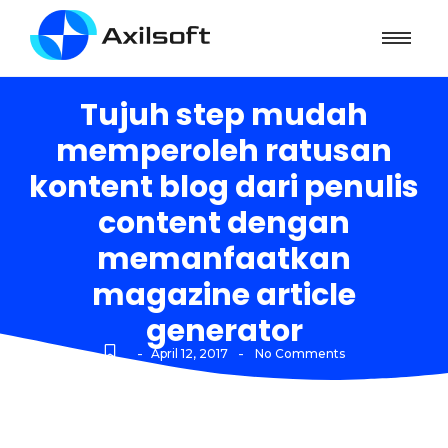
Tujuh step mudah
memperoleh ratusan
kontent blog dari penulis
content dengan
memanfaatkan
magazine article
generator
-
-
April 12, 2017
No Comments