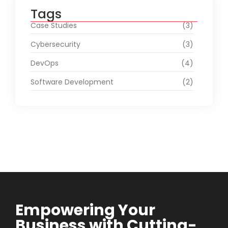
Tags
Case Studies
(3)
Cybersecurity
(3)
DevOps
(4)
Software Development
(2)
Empowering Your
Business with Cutting-