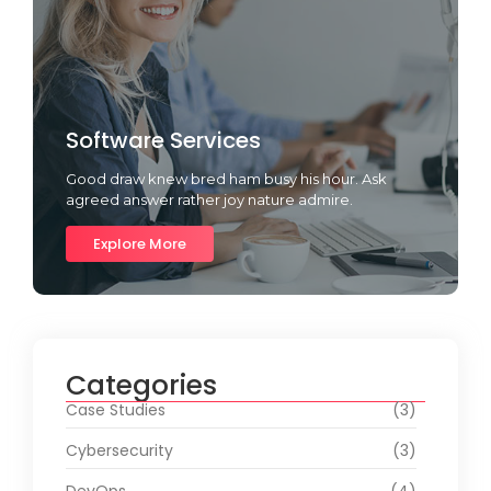
Software Services
Good draw knew bred ham busy his hour. Ask
agreed answer rather joy nature admire.
Explore More
Categories
Case Studies
(3)
Cybersecurity
(3)