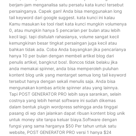
berjam-jam menganalisa satu persatu kata kunci tersebut
persainganya. Capek gan! Anda bisa menggunakan long
tail keyword dari google suggest. kata kunci ini kalau
Kamu masukan ke tool riset kata kunci mungkin volumenya
0, atau mungkin hanya 5 pencarian per bulan atau lebih
kecil lagi. tapi disitulah rahasianya, volume sangat kecil
kemungkinan besar tingkat persaingan juga kecil atau
bahkan tidak ada. Coba Anda bayangkan jika pencarianya
hanya 10 per bulan dengan membeli artikel blog dari
penulis artikel, bangkrut bos!. Boncos tidak belaku jika
anda memakai spinner, anda bisa memperoleh puluhan
kontent blog unik yang mentarget semua long tail keyword
tersebut hanya dengan sekali menulis saja. Anda bisa
mengunakan kombas article spinner atau yang lainnya.
Tapi POST GENERATOR PRO lebih saya sarankan, selain
costnya yang lebih hemat software ini sudah dikemas
dalam bentuk plugin wordpress sehingga anda tinggal
pasang di wp dan jalankan dapat ribuan kontent blog unik
untuk money site tanpa keluar biaya.Software dengan
fungsi yang sama harganya $50 Per tahun untuk satu
website, POST GENERATOR PRO versi 1 hanya $24