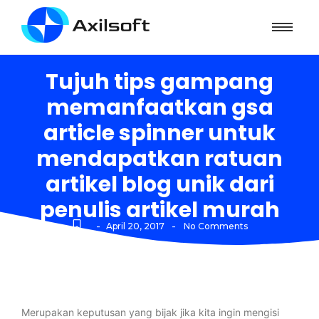
Tujuh tips gampang
memanfaatkan gsa
article spinner untuk
mendapatkan ratuan
artikel blog unik dari
penulis artikel murah
-
-
April 20, 2017
No Comments
Merupakan keputusan yang bijak jika kita ingin mengisi