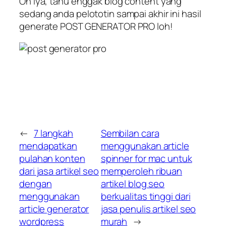
Oh iya, tahu enggak blog content yang
sedang anda pelototin sampai akhir ini hasil
generate POST GENERATOR PRO loh!
←
7 langkah
Sembilan cara
mendapatkan
menggunakan article
pulahan konten
spinner for mac untuk
dari jasa artikel seo
memperoleh ribuan
dengan
artikel blog seo
menggunakan
berkualitas tinggi dari
article generator
jasa penulis artikel seo
wordpress
murah
→