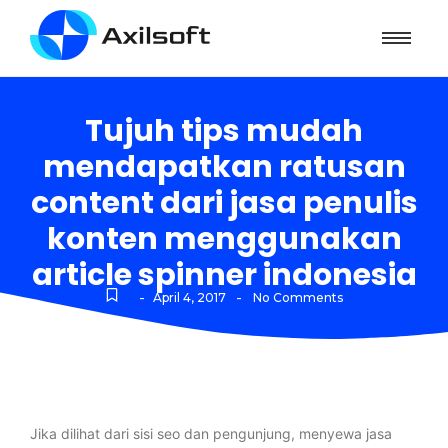
Tujuh tips mudah
mendapatkan ratusan
content dari jasa penulis
konten menggunakan
article spinner indonesia
-
-
April 4, 2017
No Comments
Jika dilihat dari sisi seo dan pengunjung, menyewa jasa