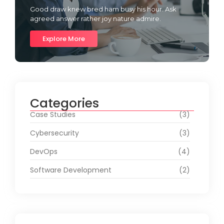
Good draw knew bred ham busy his hour. Ask
agreed answer rather joy nature admire.
Explore More
Categories
Case Studies
(3)
Cybersecurity
(3)
DevOps
(4)
Software Development
(2)