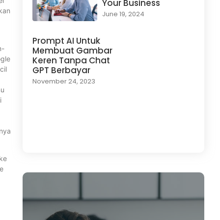
el
Your Business
kan
June 19, 2024
Prompt AI Untuk
m-
Membuat Gambar
ogle
Keren Tanpa Chat
GPT Berbayar
cil
November 24, 2023
mu
i
anya
Load More
 ke
ke