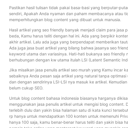
Pastikan hasil tulisan tidak pakai basa-basi yang berputar-puta
sendiri, Apakah Anda nyaman dan paham membacanya atau tid
memperhitungkan blog content yang dibuat untuk manusia.
Hasil artikel yang seo friendly banyak menjadi claim para jasa pe
beda, Kamu harus teliti dengan hal ini. Ada yang berpikir konten
akhir artikel. Lalu ada juga yang berpendapat memberikan tautan 
Ada juga jasa buat artikel yang bilang bahwa jasanya seo frie
keyword utama dan variasinya. Hati-hati bukanya seo friendly 
berhubungan dengan kw utama itulah LSI (Latent Semantic Ind
Jika misalkan jasa penulis artikel seo murah yang Kamu incar k
sebaiknya Anda pesan saja artikel yang natural tanpa optimasi
dan dengan sendirinya LSI-LSI nya masuk ke artikel. Kemudian 
belum cukup SEO.
Untuk blog content bahasa indonesia biasanya harganya dikisa
menggunakan jasa penulis artikel untuk mengisi blog content. 
terlebih dulu dan yakin bisa halaman satu di kata kunci terseb
rp hanya untuk mendapatkan 100 konten untuk memenuhi Privat
hanya 100 saja, kamu benar-benar harus teliti dan yakin bisa