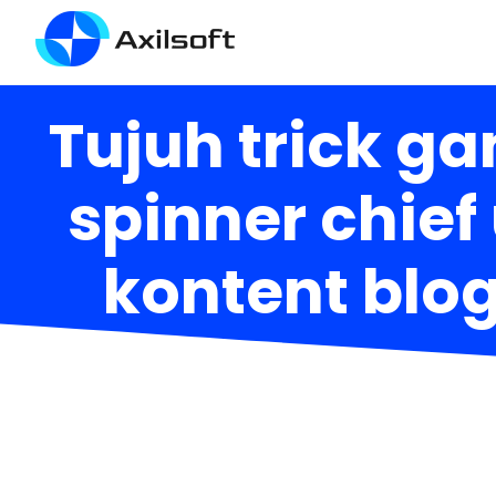
Tujuh trick 
spinner chie
kontent blog