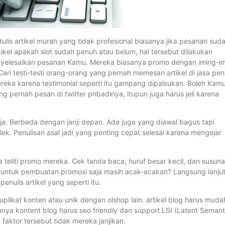
a tulis artikel murah yang tidak profesional biasanya jika pesanan sud
tikel apakah slot sudah penuh atau belum, hal tersebut dilakukan
menyelesaikan pesanan Kamu. Mereka biasanya promo dengan iming-i
ari testi-testi orang-orang yang pernah memesan artikel di jasa pen
ereka karena testimonial seperti itu gampang dipalsukan. Boleh Kam
ang pernah pesan di twitter pribadinya, itupun juga harus jeli karena
ja. Berbeda dengan janji depan. Ada juga yang diawal bagus tapi
lek. Penulisan asal jadi yang penting cepat selesai karena mengejar
 teliti promo mereka. Cek tanda baca, huruf besar kecil, dan susun
 untuk pembuatan promosi saja masih acak-acakan? Langsung lanju
enulis artikel yang seperti itu.
duplikat konten atau unik dengan olshop lain. artikel blog harus muda
ya kontent blog harus seo friendly dan support LSI (Latent Semant
3 faktor tersebut tidak mereka janjikan.