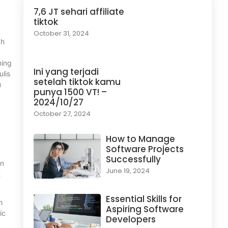
7,6 JT sehari affiliate
tiktok
October 31, 2024
ah
ming
Ini yang terjadi
ulis
setelah tiktok kamu
u
punya 1500 VT! –
2024/10/27
October 27, 2024
How to Manage
Software Projects
Successfully
an
June 19, 2024
t
Essential Skills for
h
Aspiring Software
ic
Developers