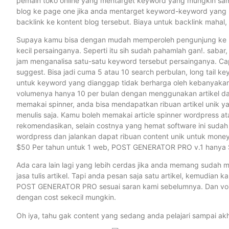
pemain toko online yang mentarget keyword yang mungkin sama
blog ke page one jika anda mentarget keyword-keyword yang 
backlink ke kontent blog tersebut. Biaya untuk backlink mahal,
Supaya kamu bisa dengan mudah memperoleh pengunjung ke mone
kecil persainganya. Seperti itu sih sudah pahamlah gan!. sabar
jam menganalisa satu-satu keyword tersebut persainganya. Ca
suggest. Bisa jadi cuma 5 atau 10 search perbulan, long tail ke
untuk keyword yang dianggap tidak berharga oleh kebanyakan
volumenya hanya 10 per bulan dengan menggunakan artikel dari 
memakai spinner, anda bisa mendapatkan ribuan artikel unik y
menulis saja. Kamu boleh memakai article spinner wordpress 
rekomendasikan, selain costnya yang hemat software ini suda
wordpress dan jalankan dapat ribuan content unik untuk mone
$50 Per tahun untuk 1 web, POST GENERATOR PRO v.1 hanya $2
Ada cara lain lagi yang lebih cerdas jika anda memang sudah ma
jasa tulis artikel. Tapi anda pesan saja satu artikel, kemudian 
POST GENERATOR PRO sesuai saran kami sebelumnya. Dan voila
dengan cost sekecil mungkin.
Oh iya, tahu gak content yang sedang anda pelajari sampai ak