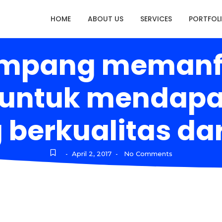
HOME
ABOUT US
SERVICES
PORTFOL
gampang memanfa
f untuk mendap
 berkualitas dari
April 2, 2017
No Comments
-
-