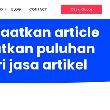
IO
BLOG
CONTACT
Get a Quote
atkan article
atkan puluhan
 jasa artikel