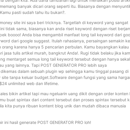
 dengan kita. Ada dana tambahan lagi untuk menaikan posisi artik
memang banyak dicari orang seperti itu. Biasanya dengan menyunti
 Kamu pasti sudah tahu itu bukan?.
y site ini saya beri tricknya. Targetlah di keyword yang sangat
, ini tidak sama, biasanya kan anda riset keyword dengan riset berja
pek boooo! Anda bisa mengambil manfaat long tail keyword dari go
yword dari google suggest. Itulah rahasianya, persaingan semakin ke
 orang karena hanya 5 pencarian perbulan. Kamu bayangkan kalau
jasa tulis artikel murah, bangkrut Anda!. Rugi tidak belaku jika ka
ang mentarget semua long tail keyword tersebut dengan hanya sekal
atau yang lainnya. Tapi POST GENERATOR PRO lebih saya
h dikemas dalam sebuah plugin wp sehingga kamu tinggal pasang di
y site tanpa keluar budget.Software dengan fungsi yang sama harg
4 unlimited web dan lifetime.
les bikin artikel tapi mau ngeluarin uang dikit dengan order konten
kamu buat spintax dari content tersebut dan proses spintax tersebut 
 kita punya ribuan kontent blog unik dan mudah dibaca manusia
hir ini hasil generate POST GENERATOR PRO loh!