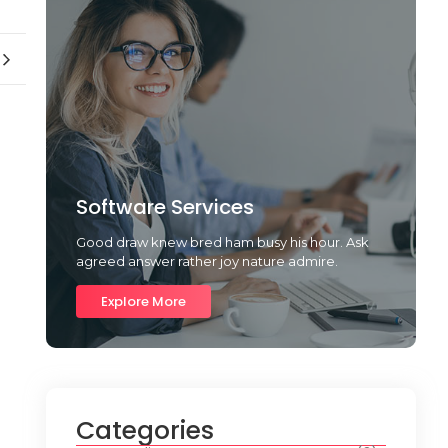
Software Services
Good draw knew bred ham busy his hour. Ask
agreed answer rather joy nature admire.
Explore More
Categories