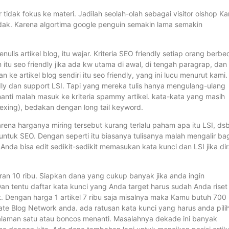
r tidak fokus ke materi. Jadilah seolah-olah sebagai visitor olshop K
ak. Karena algortima google penguin semakin lama semakin
nulis artikel blog, itu wajar. Kriteria SEO friendly setiap orang berbe
 itu seo friendly jika ada kw utama di awal, di tengah paragrap, dan 
ke artikel blog sendiri itu seo friendly, yang ini lucu menurut kami.
ndly dan support LSI. Tapi yang mereka tulis hanya mengulang-ulang
nanti malah masuk ke kriteria spammy artikel. kata-kata yang masih
exing), bedakan dengan long tail keyword.
arena harganya miring tersebut kurang terlalu paham apa itu LSI, ds
 untuk SEO. Dengan seperti itu biasanya tulisanya malah mengalir ba
Anda bisa edit sedikit-sedikit memasukan kata kunci dan LSI jika di
ran 10 ribu. Siapkan dana yang cukup banyak jika anda ingin
Dan tentu daftar kata kunci yang Anda target harus sudah Anda riset
ut. Dengan harga 1 artikel 7 ribu saja misalnya maka Kamu butuh 700 
e Blog Network anda. ada ratusan kata kunci yang harus anda pili
 halaman satu atau boncos menanti. Masalahnya dekade ini banyak