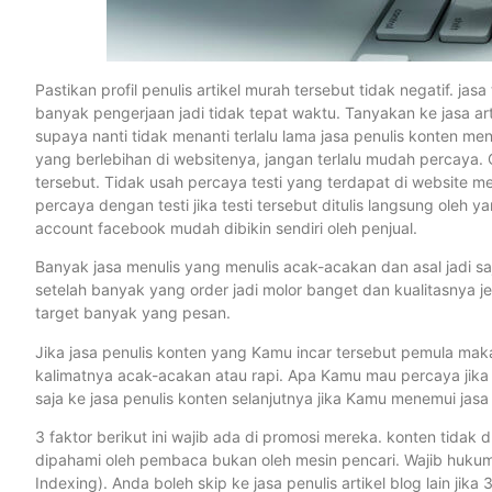
Pastikan profil penulis artikel murah tersebut tidak negatif. jas
banyak pengerjaan jadi tidak tepat waktu. Tanyakan ke jasa ar
supaya nanti tidak menanti terlalu lama jasa penulis konten 
yang berlebihan di websitenya, jangan terlalu mudah percaya. C
tersebut. Tidak usah percaya testi yang terdapat di website m
percaya dengan testi jika testi tersebut ditulis langsung oleh y
account facebook mudah dibikin sendiri oleh penjual.
Banyak jasa menulis yang menulis acak-acakan dan asal jadi sa
setelah banyak yang order jadi molor banget dan kualitasnya je
target banyak yang pesan.
Jika jasa penulis konten yang Kamu incar tersebut pemula maka
kalimatnya acak-acakan atau rapi. Apa Kamu mau percaya jika
saja ke jasa penulis konten selanjutnya jika Kamu menemui jasa p
3 faktor berikut ini wajib ada di promosi mereka. konten tidak 
dipahami oleh pembaca bukan oleh mesin pencari. Wajib hukumn
Indexing). Anda boleh skip ke jasa penulis artikel blog lain jika 