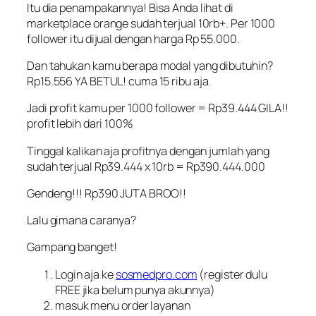
Itu dia penampakannya! Bisa Anda lihat di
marketplace orange sudah terjual 10rb+. Per 1000
follower itu dijual dengan harga Rp 55.000.
Dan tahukan kamu berapa modal yang dibutuhin?
Rp15.556 YA BETUL! cuma 15 ribu aja.
Jadi profit kamu per 1000 follower = Rp39.444 GILA!!
profit lebih dari 100%
Tinggal kalikan aja profitnya dengan jumlah yang
sudah terjual Rp39.444 x 10rb = Rp390.444.000
Gendeng!!! Rp390 JUTA BROO!!
Lalu gimana caranya?
Gampang banget!
Login aja ke
sosmedpro.com
(register dulu
FREE jika belum punya akunnya)
masuk menu order layanan