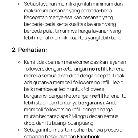
Setiap layanan memiliki jumlah minimum dan
maksimum pesanan yang berbeda-beda.
Kecepatan menyelesaikan pesanan yang
berbeda-beda serta kualitas layanan yang
berbeda pula. Umumnya harga layanan yang
lebih mahal memiliki kualitas yang lebih baik.
2. Perhatian:
Kami tidak pernah merekomendasikan layanan
followers dengan keterangan
no refill
, karena
mereka semua akan drop dengan cepat. Tidak
ada gunanya membeli followers no refill, lebih
baik membayar lebih untuk followers
bergaransi dengan keterangan
refill
karena itu
lebih stabil dan tentunya
bergaransi
. Anda
membeli followers no refill dengan harga
murah berharap apa? Minggu depan semua
drop, dan itu buang-buang uang.
Sebagai informasi tambahan bahwa proses di
sebagian besar layanan
Facebook