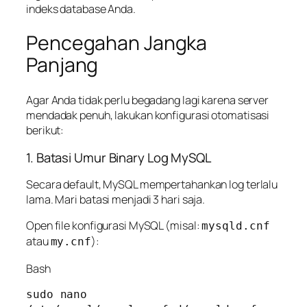
indeks database Anda.
Pencegahan Jangka
Panjang
Agar Anda tidak perlu begadang lagi karena server
mendadak penuh, lakukan konfigurasi otomatisasi
berikut:
1. Batasi Umur Binary Log MySQL
Secara default, MySQL mempertahankan log terlalu
lama. Mari batasi menjadi 3 hari saja.
Open file konfigurasi MySQL (misal:
mysqld.cnf
atau
):
my.cnf
Bash
sudo nano 