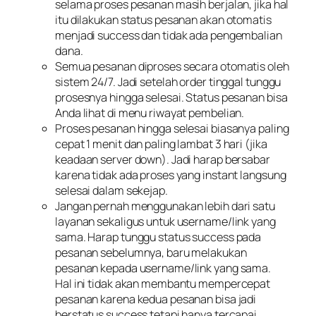
selama proses pesanan masih berjalan, jika hal
itu dilakukan status pesanan akan otomatis
menjadi success dan tidak ada pengembalian
dana.
Semua pesanan diproses secara otomatis oleh
sistem 24/7. Jadi setelah order tinggal tunggu
prosesnya hingga selesai. Status pesanan bisa
Anda lihat di menu riwayat pembelian.
Proses pesanan hingga selesai biasanya paling
cepat 1 menit dan paling lambat 3 hari (jika
keadaan server down). Jadi harap bersabar
karena tidak ada proses yang instant langsung
selesai dalam sekejap.
Jangan pernah menggunakan lebih dari satu
layanan sekaligus untuk username/link yang
sama. Harap tunggu status success pada
pesanan sebelumnya, baru melakukan
pesanan kepada username/link yang sama.
Hal ini tidak akan membantu mempercepat
pesanan karena kedua pesanan bisa jadi
berstatus success tetapi hanya tercapai