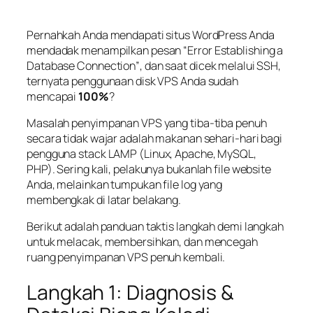
Pernahkah Anda mendapati situs WordPress Anda
mendadak menampilkan pesan
“Error Establishing a
Database Connection”
, dan saat dicek melalui SSH,
ternyata penggunaan disk VPS Anda sudah
mencapai
100%
?
Masalah penyimpanan VPS yang tiba-tiba penuh
secara tidak wajar adalah makanan sehari-hari bagi
pengguna
stack
LAMP (Linux, Apache, MySQL,
PHP). Sering kali, pelakunya bukanlah file website
Anda, melainkan tumpukan file log yang
membengkak di latar belakang.
Berikut adalah panduan taktis langkah demi langkah
untuk melacak, membersihkan, dan mencegah
ruang penyimpanan VPS penuh kembali.
Langkah 1: Diagnosis &