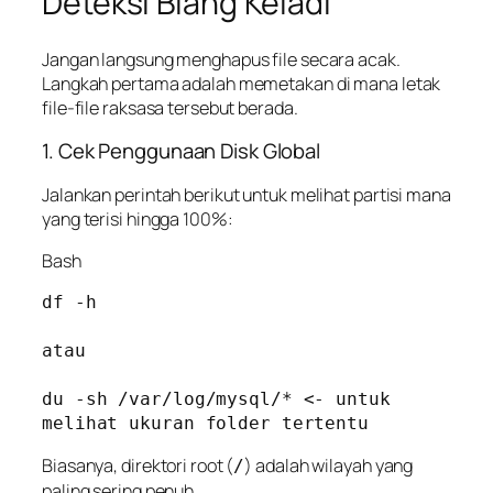
Deteksi Biang Keladi
Jangan langsung menghapus file secara acak.
Langkah pertama adalah memetakan di mana letak
file-file raksasa tersebut berada.
1. Cek Penggunaan Disk Global
Jalankan perintah berikut untuk melihat partisi mana
yang terisi hingga 100%:
Bash
df -h

atau 

du -sh /var/log/mysql/* <- untuk 
melihat ukuran folder tertentu
Biasanya, direktori root (
) adalah wilayah yang
/
paling sering penuh.