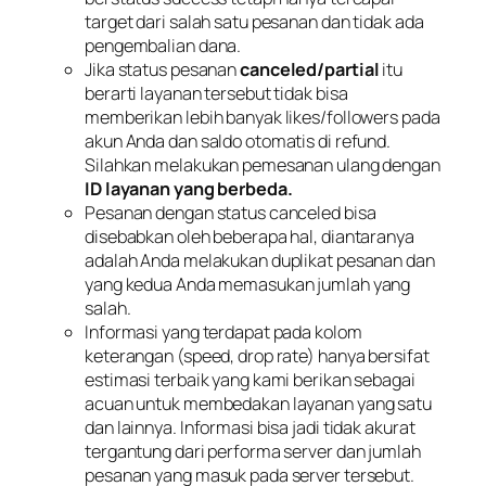
target dari salah satu pesanan dan tidak ada
pengembalian dana.
Jika status pesanan
canceled/partial
itu
berarti layanan tersebut tidak bisa
memberikan lebih banyak likes/followers pada
akun Anda dan saldo otomatis di refund.
Silahkan melakukan pemesanan ulang dengan
ID layanan yang berbeda.
Pesanan dengan status canceled bisa
disebabkan oleh beberapa hal, diantaranya
adalah Anda melakukan duplikat pesanan dan
yang kedua Anda memasukan jumlah yang
salah.
Informasi yang terdapat pada kolom
keterangan (speed, drop rate) hanya bersifat
estimasi terbaik yang kami berikan sebagai
acuan untuk membedakan layanan yang satu
dan lainnya. Informasi bisa jadi tidak akurat
tergantung dari performa server dan jumlah
pesanan yang masuk pada server tersebut.