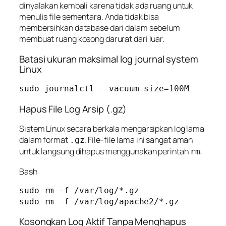
dinyalakan kembali karena tidak ada ruang untuk
menulis file sementara. Anda tidak bisa
membersihkan database dari dalam sebelum
membuat ruang kosong darurat dari luar.
Batasi ukuran maksimal log journal system
Linux
sudo journalctl --vacuum-size=100M
Hapus File Log Arsip (.gz)
Sistem Linux secara berkala mengarsipkan log lama
dalam format
. File-file lama ini sangat aman
.gz
untuk langsung dihapus menggunakan perintah
:
rm
Bash
sudo rm -f /var/log/*.gz

Kosongkan Log Aktif Tanpa Menghapus