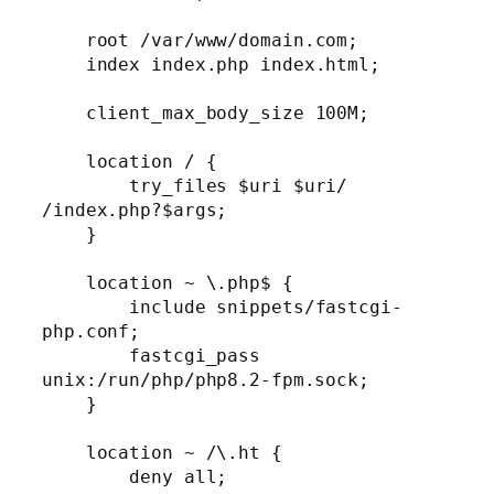
    root /var/www/domain.com;

    index index.php index.html;

    client_max_body_size 100M;

    location / {

        try_files $uri $uri/ 
/index.php?$args;

    }

    location ~ \.php$ {

        include snippets/fastcgi-
php.conf;

        fastcgi_pass 
unix:/run/php/php8.2-fpm.sock;

    }

    location ~ /\.ht {

        deny all;
