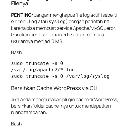
Filenya
PENTING:
Jangan menghapus file log aktif (seperti
atau
) dengan perintah
,
error.log
syslog
rm
karena bisa membuat service Apache/MySQL eror.
Gunakan perintah
untuk membuat
truncate
ukurannya menjadi 0 MB:
Bash
sudo truncate -s 0 
/var/log/apache2/*.log

Bersihkan Cache WordPress via CLI
Jika Anda menggunakan plugin cache di WordPress,
bersihkan folder cache-nya untuk mendapatkan
ruang tambahan:
Bash