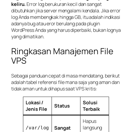
keliru.
Error log berukuran kecil dan sangat
dibutuhkan jika server mengalami kendala. Jika error
log Anda membengkak hingga GB, itu adalah indikasi
adanya
bug
atau eror berulang pada plugin
WordPress Anda yang harus diperbaiki, bukan lognya
yang dimatikan.
Ringkasan Manajemen File
VPS
Sebagai panduan cepat di masa mendatang, berikut
adalah tabel referensi file mana saja yang aman dan
tidak aman untuk dihapus saat VPS kritis:
Lokasi /
Solusi
Status
Jenis File
Terbaik
Hapus
langsung
Sangat
/var/log