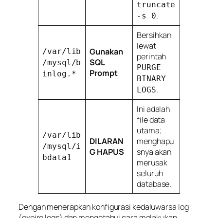
truncate
.
-s 0
Bersihkan
lewat
Gunakan
/var/lib
perintah
SQL
/mysql/b
PURGE
Prompt
inlog.*
BINARY
.
LOGS
Ini adalah
file data
utama;
/var/lib
DILARAN
menghapu
/mysql/i
G HAPUS
snya akan
bdata1
merusak
seluruh
database.
Dengan menerapkan konfigurasi kedaluwarsa log
(
expire logs
) dan mengetahui cara melakukan