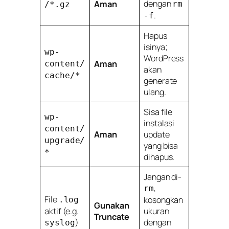
dengan
Aman
rm
/*.gz
.
-f
Hapus
isinya;
wp-
WordPress
Aman
content/
akan
cache/*
generate
ulang.
Sisa file
wp-
instalasi
content/
Aman
update
upgrade/
yang bisa
*
dihapus.
Jangan di-
,
rm
File
kosongkan
.log
Gunakan
aktif (e.g.
ukuran
Truncate
)
dengan
syslog