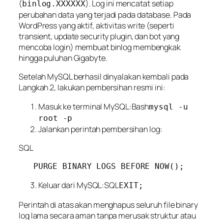
(
). Log ini mencatat
setiap
binlog.XXXXXX
perubahan data
yang terjadi pada database. Pada
WordPress yang aktif, aktivitas
write
(seperti
transient, update security plugin, dan bot yang
mencoba login) membuat binlog membengkak
hingga puluhan Gigabyte.
Setelah MySQL berhasil dinyalakan kembali pada
Langkah 2, lakukan pembersihan resmi ini:
Masuk ke terminal MySQL:Bash
mysql -u
root -p
Jalankan perintah pembersihan log:
SQL
Keluar dari MySQL:SQL
EXIT;
Perintah di atas akan menghapus seluruh file binary
log lama secara aman tanpa merusak struktur atau