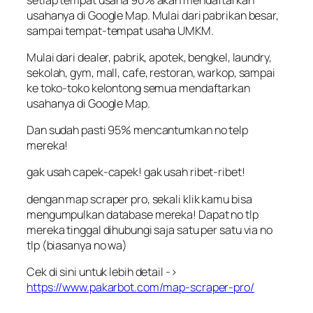
usahanya di Google Map. Mulai dari pabrikan besar,
sampai tempat-tempat usaha UMKM.
Mulai dari dealer, pabrik, apotek, bengkel, laundry,
sekolah, gym, mall, cafe, restoran, warkop, sampai
ke toko-toko kelontong semua mendaftarkan
usahanya di Google Map.
Dan sudah pasti 95% mencantumkan no telp
mereka!
gak usah capek-capek! gak usah ribet-ribet!
dengan map scraper pro, sekali klik kamu bisa
mengumpulkan database mereka! Dapat no tlp
mereka tinggal dihubungi saja satu per satu via no
tlp (biasanya no wa)
Cek di sini untuk lebih detail ->
https://www.pakarbot.com/map-scraper-pro/