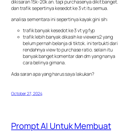
dikisaran 15k-20k an. tapi purchasenya dikit banget.
dan trafik sepertinya kesedot ke 3 vt itu semua.
analisa sementara ini sepertinya kayak gini sih:
trafik banyak kesedot ke 3 vt yg fyp
trafik lebih banyak dikasih ke viewers2 yang
belum pernah belanja di tiktok. ini terbukti dari
rendahnya view to purchase ratio. selain itu
banyak banget komentar dan dm yang nanya
cara belinya gimana.
Ada saran apa yang harus saya lakukan?
October 27, 2024
Prompt AI Untuk Membuat