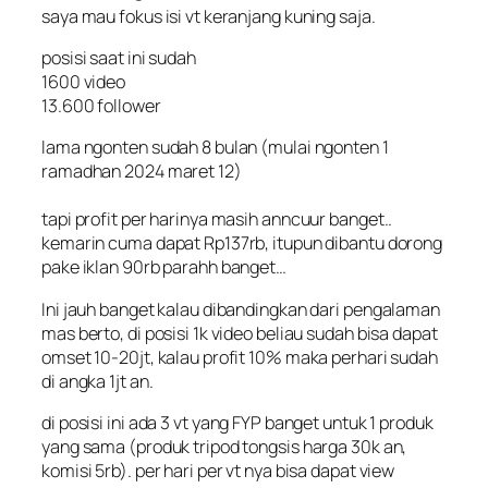
saya mau fokus isi vt keranjang kuning saja.
posisi saat ini sudah
1600 video
13.600 follower
lama ngonten sudah 8 bulan (mulai ngonten 1
ramadhan 2024 maret 12)
tapi profit per harinya masih anncuur banget..
kemarin cuma dapat Rp137rb, itupun dibantu dorong
pake iklan 90rb parahh banget…
Ini jauh banget kalau dibandingkan dari pengalaman
mas berto, di posisi 1k video beliau sudah bisa dapat
omset 10-20jt, kalau profit 10% maka perhari sudah
di angka 1jt an.
di posisi ini ada 3 vt yang FYP banget untuk 1 produk
yang sama (produk tripod tongsis harga 30k an,
komisi 5rb). per hari per vt nya bisa dapat view