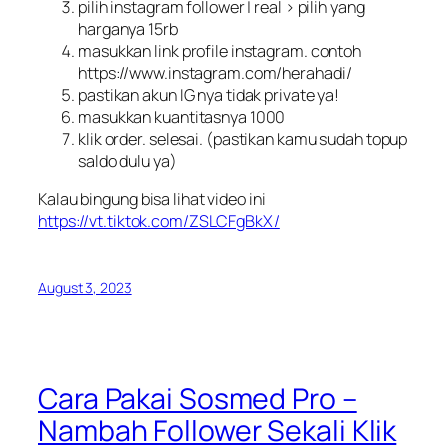
pilih instagram follower | real > pilih yang
harganya 15rb
masukkan link profile instagram. contoh
https://www.instagram.com/herahadi/
pastikan akun IG nya tidak private ya!
masukkan kuantitasnya 1000
klik order. selesai. (pastikan kamu sudah topup
saldo dulu ya)
Kalau bingung bisa lihat video ini
https://vt.tiktok.com/ZSLCFgBkX/
August 3, 2023
Cara Pakai Sosmed Pro –
Nambah Follower Sekali Klik