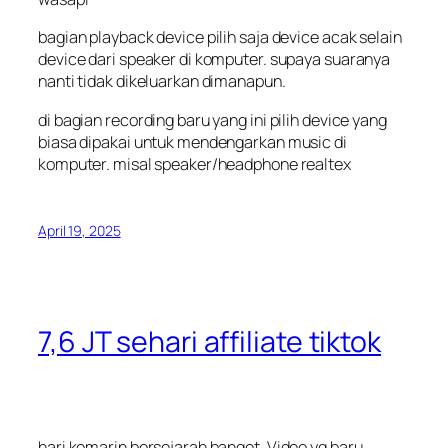
bagian playback device pilih saja device acak selain
device dari speaker di komputer. supaya suaranya
nanti tidak dikeluarkan dimanapun.
di bagian recording baru yang ini pilih device yang
biasa dipakai untuk mendengarkan music di
komputer. misal speaker/headphone realtex
April 19, 2025
7,6 JT sehari affiliate tiktok
hari kemarin bersejarah banget. Video yg baru