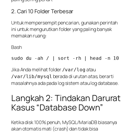
2. Cari 10 Folder Terbesar
Untuk mempersempit pencarian, gunakan perintah
ini untuk mengurutkan folder yang paling banyak
memakan ruang:
Bash
Jika Anda melihat folder
atau
/var/log
berada di urutan atas, berarti
/var/lib/mysql
masalahnya ada pada log sistem atau log database.
Langkah 2: Tindakan Darurat
Kasus “Database Down”
Ketika disk 100% penuh, MySQL/MariaDB biasanya
akan otomatis mati (
crash
) dan tidak bisa