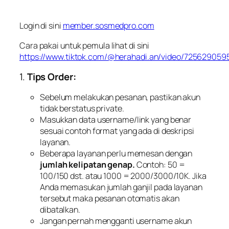
Login di sini
member.sosmedpro.com
Cara pakai untuk pemula lihat di sini
https://www.tiktok.com/@herahadi.an/video/72562905
1.
Tips Order:
Sebelum melakukan pesanan, pastikan akun
tidak berstatus private.
Masukkan data username/link yang benar
sesuai contoh format yang ada di deskripsi
layanan.
Beberapa layanan perlu memesan dengan
jumlah kelipatan genap.
Contoh: 50 =
100/150 dst. atau 1000 = 2000/3000/10K. Jika
Anda memasukan jumlah ganjil pada layanan
tersebut maka pesanan otomatis akan
dibatalkan.
Jangan pernah mengganti username akun