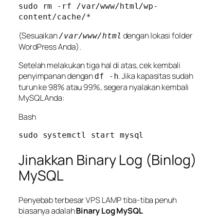
sudo rm -rf /var/www/html/wp-
(Sesuaikan
dengan lokasi folder
/var/www/html
WordPress Anda).
Setelah melakukan tiga hal di atas, cek kembali
penyimpanan dengan
. Jika kapasitas sudah
df -h
turun ke 98% atau 99%, segera nyalakan kembali
MySQL Anda:
Bash
Jinakkan Binary Log (Binlog)
MySQL
Penyebab terbesar VPS LAMP tiba-tiba penuh
biasanya adalah
Binary Log MySQL