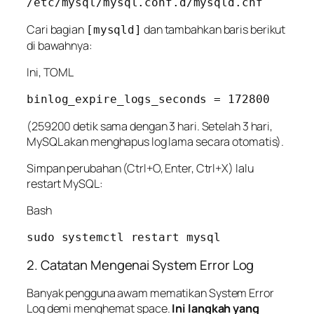
Cari bagian
dan tambahkan baris berikut
[mysqld]
di bawahnya:
Ini, TOML
(259200 detik sama dengan 3 hari. Setelah 3 hari,
MySQL akan menghapus log lama secara otomatis).
Simpan perubahan (Ctrl+O, Enter, Ctrl+X) lalu
restart MySQL:
Bash
2. Catatan Mengenai System Error Log
Banyak pengguna awam mematikan
System Error
Log
demi menghemat space.
Ini langkah yang