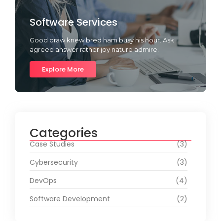
Software Services
Good draw knew bred ham busy his hour. Ask
agreed answer rather joy nature admire.
Explore More
Categories
Case Studies
(3)
Cybersecurity
(3)
DevOps
(4)
Software Development
(2)