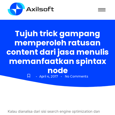
Tujuh trick gampang
memperoleh ratusan
content dari jasa menulis
memanfaatkan spintax
node
-
-
April 4, 2017
No Comments
Kalau dianalisa dari sisi search engine optimization dan