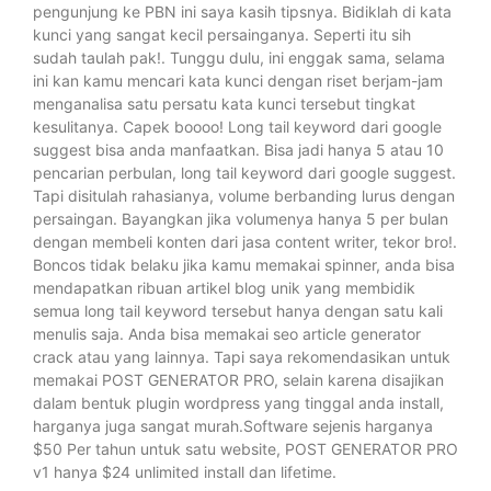
pengunjung ke PBN ini saya kasih tipsnya. Bidiklah di kata
kunci yang sangat kecil persainganya. Seperti itu sih
sudah taulah pak!. Tunggu dulu, ini enggak sama, selama
ini kan kamu mencari kata kunci dengan riset berjam-jam
menganalisa satu persatu kata kunci tersebut tingkat
kesulitanya. Capek boooo! Long tail keyword dari google
suggest bisa anda manfaatkan. Bisa jadi hanya 5 atau 10
pencarian perbulan, long tail keyword dari google suggest.
Tapi disitulah rahasianya, volume berbanding lurus dengan
persaingan. Bayangkan jika volumenya hanya 5 per bulan
dengan membeli konten dari jasa content writer, tekor bro!.
Boncos tidak belaku jika kamu memakai spinner, anda bisa
mendapatkan ribuan artikel blog unik yang membidik
semua long tail keyword tersebut hanya dengan satu kali
menulis saja. Anda bisa memakai seo article generator
crack atau yang lainnya. Tapi saya rekomendasikan untuk
memakai POST GENERATOR PRO, selain karena disajikan
dalam bentuk plugin wordpress yang tinggal anda install,
harganya juga sangat murah.Software sejenis harganya
$50 Per tahun untuk satu website, POST GENERATOR PRO
v1 hanya $24 unlimited install dan lifetime.