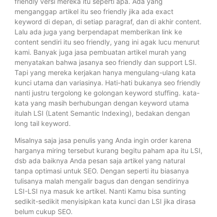
friendly versi mereka itu seperti apa. Ada yang
menganggap artikel itu seo friendly jika ada exact
keyword di depan, di setiap paragraf, dan di akhir content.
Lalu ada juga yang berpendapat memberikan link ke
content sendiri itu seo friendly, yang ini agak lucu menurut
kami. Banyak juga jasa pembuatan artikel murah yang
menyatakan bahwa jasanya seo friendly dan support LSI.
Tapi yang mereka kerjakan hanya mengulang-ulang kata
kunci utama dan variasinya. Hati-hati bukanya seo friendly
nanti justru tergolong ke golongan keyword stuffing. kata-
kata yang masih berhubungan dengan keyword utama
itulah LSI (Latent Semantic Indexing), bedakan dengan
long tail keyword.
Misalnya saja jasa penulis yang Anda ingin order karena
harganya miring tersebut kurang begitu paham apa itu LSI,
dsb ada baiknya Anda pesan saja artikel yang natural
tanpa optimasi untuk SEO. Dengan seperti itu biasanya
tulisanya malah mengalir bagus dan dengan sendirinya
LSI-LSI nya masuk ke artikel. Nanti Kamu bisa sunting
sedikit-sedikit menyisipkan kata kunci dan LSI jika dirasa
belum cukup SEO.