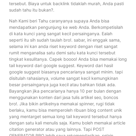
tersebut. Biaya untuk backlink tidaklah murah, Anda pasti
sudah tahu itu bukan?.
Nah Kami beri Tahu caranyanya supaya Anda bisa
mendapatkan pengunjung ke web Anda. Berkompetisilah
di kata kunci yang sangat kecil persainganya. Ealah
seperti itu sih sudah taulah bro!. sabar, ini enggak sama,
selama ini kan anda riset keyword dengan riset sangat
rumit menganalisa satu demi satu kata kunci tersebut
tingkat kesulitanya. Capek boooo! Anda bisa memakai long
tail keyword dari google suggest. Keyword dari hasil
google suggest biasanya pencarianya sangat minim. tapi
disitulah rahasianya, volume sangat kecil kemungkinan
besar persainganya juga kecil atau bahkan tidak ada.
Bayangkan jika pencarianya hanya 10 per bulan dengan
menggunakan konten dari jasa tulis artikel seo, boncos
bro!. Jika bikin artikelnya memakai spinner, rugi tidak
berlaku, kamu bisa memperoleh ribuan blog content unik
yang mentarget semua long tail keyword tersebut hanya
dengan satu kali menulis saja. Kamu boleh memakai article
citation generator atau yang lainnya. Tapi POST
GENERATOR PRO lebih saya rekomendasikan, selain