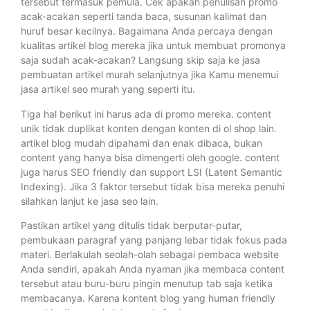
tersebut termasuk pemula. Cek apakah penulisan promo
acak-acakan seperti tanda baca, susunan kalimat dan
huruf besar kecilnya. Bagaimana Anda percaya dengan
kualitas artikel blog mereka jika untuk membuat promonya
saja sudah acak-acakan? Langsung skip saja ke jasa
pembuatan artikel murah selanjutnya jika Kamu menemui
jasa artikel seo murah yang seperti itu.
Tiga hal berikut ini harus ada di promo mereka. content
unik tidak duplikat konten dengan konten di ol shop lain.
artikel blog mudah dipahami dan enak dibaca, bukan
content yang hanya bisa dimengerti oleh google. content
juga harus SEO friendly dan support LSI (Latent Semantic
Indexing). Jika 3 faktor tersebut tidak bisa mereka penuhi
silahkan lanjut ke jasa seo lain.
Pastikan artikel yang ditulis tidak berputar-putar,
pembukaan paragraf yang panjang lebar tidak fokus pada
materi. Berlakulah seolah-olah sebagai pembaca website
Anda sendiri, apakah Anda nyaman jika membaca content
tersebut atau buru-buru pingin menutup tab saja ketika
membacanya. Karena kontent blog yang human friendly