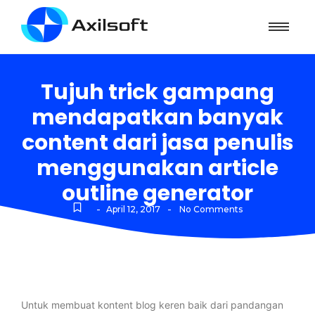
Tujuh trick gampang
mendapatkan banyak
content dari jasa penulis
menggunakan article
outline generator
-
-
April 12, 2017
No Comments
Untuk membuat kontent blog keren baik dari pandangan